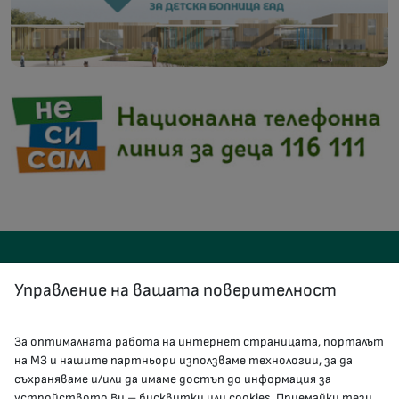
Управление на вашата поверителност
За оптималната работа на интернет страницата, порталът
КОНТАКТИ
на МЗ и нашите партньори използваме технологии, за да
съхраняваме и/или да имаме достъп до информация за
устройството Ви – бисквитки или cookies. Приемайки тези