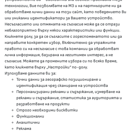
гр.София, 1000, пл. „Света Неделя“ №5
технологии, Вие позволявате на МЗ и на партньорите ни да
обработваме лични данни на този сайт, като поведението Ви
delovodstvo@mh.government.bg
или уникални идентификатори за Вашето устройство.
Несъгласието или отмяната на съгласие може да се отрази
presscenter@mh.government.bg
неблагоприятно върху някои характеристики или функции.
Кликнете долу, за да се съгласите с гореспоменатото или да
направите конкретен избор, включително да упражните
МЗ В СОЦИАЛНИТЕ МРЕЖИ
правото си на несъгласие с това компании да обработват
лична информация, базирана на легитимен интерес, а не
Facebook страница
съгласие. Можете да промените избора си по всяко време,
като кликнете върху „Настройки“ по-долу.
Instragram профил
Използваме данните ви за:
Точни данни за географско позициониране и
YouTube канал
идентификация чрез сканиране на устройства
Персонализирани реклами и съдържание, измерване на
Threads профил
реклами и съдържание, статистика за аудиторията и
разработване на продукти
Строго необходими бисквитки
Карта на сайта
Функционални
Аналитични
Бисквитки
Реклама