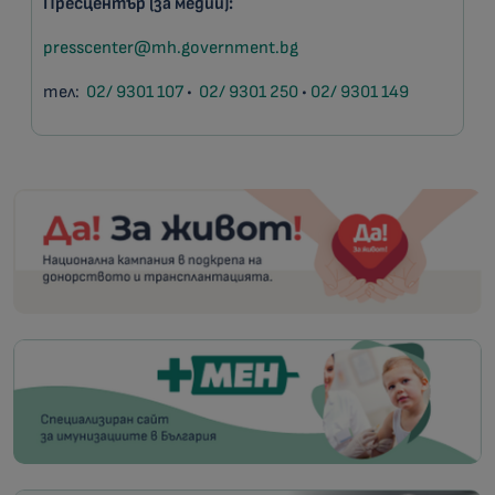
Пресцентър (за медии):
presscenter@mh.government.bg
тел:
02/ 9301 107
•
02/ 9301 250
•
02/ 9301 149