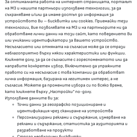
За оптималната работа на интернет страницата, порталът
КОНТАКТИ
на МЗ и нашите партньори използваме технологии, за да
съхраняваме и/или да имаме достъп до информация за
устройството Ви – бисквитки или cookies. Приемайки тези
гр.София, 1000, пл. „Света Неделя“ №5
технологии, Вие позволявате на МЗ и на партньорите ни да
обработваме лични данни на този сайт, като поведението Ви
delovodstvo@mh.government.bg
или уникални идентификатори за Вашето устройство.
Несъгласието или отмяната на съгласие може да се отрази
presscenter@mh.government.bg
неблагоприятно върху някои характеристики или функции.
Кликнете долу, за да се съгласите с гореспоменатото или да
направите конкретен избор, включително да упражните
МЗ В СОЦИАЛНИТЕ МРЕЖИ
правото си на несъгласие с това компании да обработват
лична информация, базирана на легитимен интерес, а не
Facebook страница
съгласие. Можете да промените избора си по всяко време,
като кликнете върху „Настройки“ по-долу.
Instragram профил
Използваме данните ви за:
Точни данни за географско позициониране и
YouTube канал
идентификация чрез сканиране на устройства
Персонализирани реклами и съдържание, измерване на
Threads профил
реклами и съдържание, статистика за аудиторията и
разработване на продукти
Строго необходими бисквитки