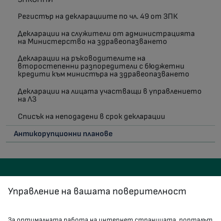
Регистър на декларациите по чл. 49 от ЗПК
Декларации на служители от администрацията
на Министерство на здравеопазването
Декларации на ръководителите на
второстепенни разпоредители с бюджетни
кредити към министъра на здравеопазването
Декларации на лицата участващи в управлението
на ЛЗ
Списък на неподадени в срок декларации
Антикорупционни планове
Управление на вашата поверителност
За оптималната работа на интернет страницата, порталът