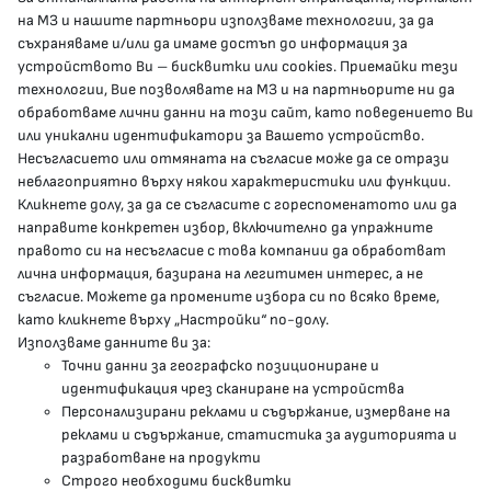
КОНТАКТИ
на МЗ и нашите партньори използваме технологии, за да
съхраняваме и/или да имаме достъп до информация за
устройството Ви – бисквитки или cookies. Приемайки тези
гр.София, 1000, пл. „Света Неделя“ №5
технологии, Вие позволявате на МЗ и на партньорите ни да
обработваме лични данни на този сайт, като поведението Ви
delovodstvo@mh.government.bg
или уникални идентификатори за Вашето устройство.
Несъгласието или отмяната на съгласие може да се отрази
presscenter@mh.government.bg
неблагоприятно върху някои характеристики или функции.
Кликнете долу, за да се съгласите с гореспоменатото или да
направите конкретен избор, включително да упражните
МЗ В СОЦИАЛНИТЕ МРЕЖИ
правото си на несъгласие с това компании да обработват
лична информация, базирана на легитимен интерес, а не
Facebook страница
съгласие. Можете да промените избора си по всяко време,
като кликнете върху „Настройки“ по-долу.
Instragram профил
Използваме данните ви за:
Точни данни за географско позициониране и
YouTube канал
идентификация чрез сканиране на устройства
Персонализирани реклами и съдържание, измерване на
Threads профил
реклами и съдържание, статистика за аудиторията и
разработване на продукти
Строго необходими бисквитки