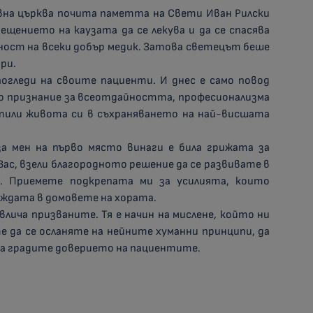
а църква почита паметта на Свети Иван Рилски
щението на каузата да се лекува и да се спасява
ост на всеки добър медик. Затова светецът беше
ри.
еди на своите пациенти. И днес е само повод
 признание за всеотдайността, професионализма
тили живота си в съхраняването на най-висшата
ен на първо място винаги е била грижата за
 Вас, взели благородното решение да се развивате в
. Приемете подкрепата ми за усилията, които
еждата в домовете на хората.
а призваните. Тя е начин на мислене, който ни
е да се осланяте на нейните хуманни принципи, да
а градите доверието на пациентите.