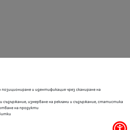
З В СОЦИАЛНИТЕ МРЕЖИ
о позициониране и идентификация чрез сканиране на
Facebook страница
 и съдържание, измерване на реклами и съдържание, статистика
Instragram профил
отване на продукти
витки
YouTube канал