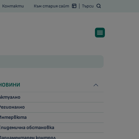
Контакти
Към стария сайт
Търси
НОВИНИ
Актуално
Регионално
Интервюта
Епидемична обстановка
Парламентарен контрол