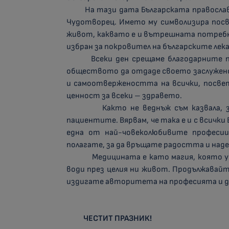
На тази дата Българската православн
Чудотворец. Името му символизира посве
живот, каквато е и вътрешната потребн
избран за покровител на българските лека
Всеки ден срещаме благодарните погл
обществото да отдаде своето заслужено
и самоотвержеността на всички, посве
ценност за всеки – здравето.
Както не веднъж съм казвала, за м
пациентите. Вярвам, че така е и с всички
една от най-човеколюбивите професии
полагате, за да връщате радостта и над
Медицината е като магия, която увлич
води през целия ни живот. Продължавайт
издигате авторитета на професията и д
ЧЕСТИТ ПРАЗНИК!