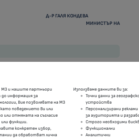
 ГАЛЯ КОНДЕВА
г. МИНИСТЪР НА
КОНТАКТИ
М
а МЗ и нашите партньори
Използваме данните ви за:
п до информация за
Точни данни за географск
гр.София, 1000, пл. „Света Неделя“ №5
нологии, Вие позволявате на МЗ
устройства
 като поведението Ви или
Персонализирани реклами
delovodstvo@mh.government.bg
 или отмяната на съгласие
за аудиторията и разраб
 или функции.
Строго необходими биск
presscenter@mh.government.bg
правите конкретен избор,
Функционални
мпании да обработват лична
Аналитични