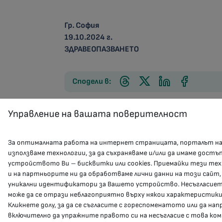
Гр. София Д-Р
19.10.2024 
ЗДРАВЕОПАЗВАНЕТО
Сподели в:
Управление на вашата поверителност
За оптималната работа на интернет страницата, порталът н
използваме технологии, за да съхраняваме и/или да имаме достъ
устройството Ви – бисквитки или cookies. Приемайки тези тех
и на партньорите ни да обработваме лични данни на този сайт,
уникални идентификатори за Вашето устройство. Несъгласието
може да се отрази неблагоприятно върху някои характеристики
Кликнете долу, за да се съгласите с гореспоменатото или да на
включително да упражните правото си на несъгласие с това ко