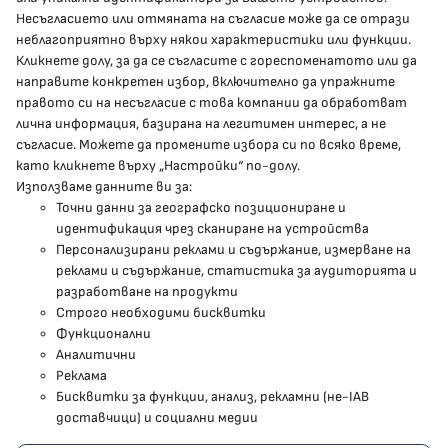
Несъгласието или отмяната на съгласие може да се отрази
presscenter@mh.government.bg
неблагоприятно върху някои характеристики или функции.
Кликнете долу, за да се съгласите с гореспоменатото или да
направите конкретен избор, включително да упражните
МЗ В СОЦИАЛНИТЕ МРЕЖИ
правото си на несъгласие с това компании да обработват
лична информация, базирана на легитимен интерес, а не
Facebook страница
съгласие. Можете да промените избора си по всяко време,
като кликнете върху „Настройки“ по-долу.
Instragram профил
Използваме данните ви за:
Точни данни за географско позициониране и
YouTube канал
идентификация чрез сканиране на устройства
Персонализирани реклами и съдържание, измерване на
Threads профил
реклами и съдържание, статистика за аудиторията и
разработване на продукти
Строго необходими бисквитки
Карта на сайта
Функционални
Аналитични
Бисквитки
Реклама
Бисквитки за функции, анализ, рекламни (не-IAB
Условия за използване
доставчици) и социални медии
Поверителност