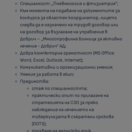
Специалност: „Пневмология и фтизиатрия”;
Към момента на подаване на документите за
конкурса за областен координатор, лицето
следва да е назначено на трудов договор или
на договор за възлагане на управление в
Добрич – „Многопрофилна болница за активно
лечение - Добрич“ АД;
Добра компютърна грамотност (MS Office:
Word, Excel, Outlook, Internet);
Комуникативни и организационни умения;
Умения за работа в екип;
Предимства:
стаж по специалността;
практически опит по прилагане на
стратегията на СЗО за пряко
наблюдение на лечението на
туберкулозата в съкратени срокове
(DOTS);
ползване на английски език.