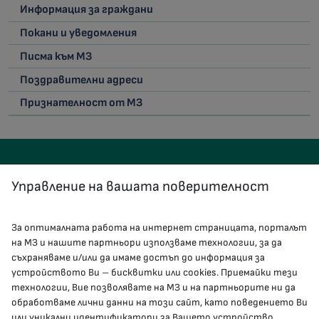
Информация за граждани
Покани и уведомления
Писма към МЗ
Поздравителни адреси
Признателност от МЗ
Управление на вашата поверителност
За оптималната работа на интернет страницата, порталът
КОНТАКТИ
на МЗ и нашите партньори използваме технологии, за да
съхраняваме и/или да имаме достъп до информация за
устройството Ви – бисквитки или cookies. Приемайки тези
гр.София, 1000, пл. „Света Неделя“ №5
технологии, Вие позволявате на МЗ и на партньорите ни да
обработваме лични данни на този сайт, като поведението Ви
delovodstvo@mh.government.bg
или уникални идентификатори за Вашето устройство.