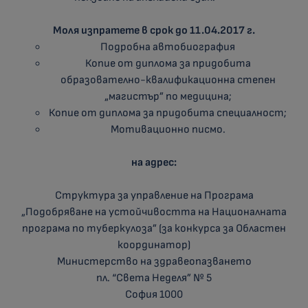
Моля изпратете в срок до 11.0
4.
2017
г.
Подробна автобиография
Копие от диплома за придобита
образователно-квалификационна степен
„магистър” по медицина;
Копие от диплома за придобита специалност;
Мотивационно писмо.
на адрес:
Структура за управление на Програма
„Подобряване на устойчивостта на Националната
програма по туберкулоза” (за конкурса за Областен
координатор)
Министерство на здравеопазването
пл. “Света Неделя” № 5
София 1000