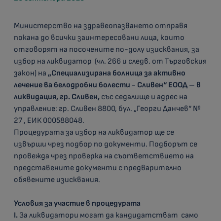
Министерство на здравеопазването отправя
покана до всички заинтересовани лица, които
отговорят на посочените по-долу изисквания, за
избор на ликвидатор (чл. 266 и следв. от Търговския
закон) на
„Специализирана болница за активно
лечение ва белодробни болести - Сливен“ ЕООД – в
ликвидация, гр. Сливен,
със седалище и адрес на
управление: гр. Сливен 8800, бул. „Георги Данчев“ №
27 , ЕИК 000588048.
Процедурата за избор на ликвидатор ще се
извърши чрез подбор по документи. Подборът се
провежда чрез проверка на съответствието на
представените документи с предварително
обявените изисквания.
Условия за участие в процедурата
I.
За ликвидатори могат да кандидатстват само