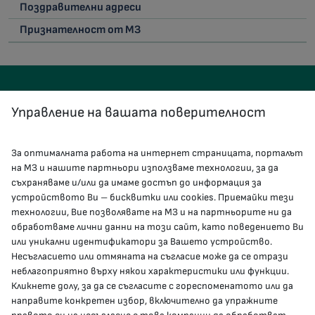
Поздравителни адреси
Признателност от МЗ
Управление на вашата поверителност
За оптималната работа на интернет страницата, порталът
КОНТАКТИ
на МЗ и нашите партньори използваме технологии, за да
съхраняваме и/или да имаме достъп до информация за
устройството Ви – бисквитки или cookies. Приемайки тези
гр.София, 1000, пл. „Света Неделя“ №5
технологии, Вие позволявате на МЗ и на партньорите ни да
обработваме лични данни на този сайт, като поведението Ви
delovodstvo@mh.government.bg
или уникални идентификатори за Вашето устройство.
Несъгласието или отмяната на съгласие може да се отрази
presscenter@mh.government.bg
неблагоприятно върху някои характеристики или функции.
Кликнете долу, за да се съгласите с гореспоменатото или да
направите конкретен избор, включително да упражните
МЗ В СОЦИАЛНИТЕ МРЕЖИ