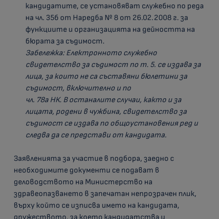
кандидатите, се установяват служебно по реда
на чл. 35б от Наредба № 8 от 26.02.2008 г. за
функциите и организацията на дейността на
бюрата за съдимост.
Забележка:
Електронното служебно
свидетелство за съдимост
по т. 5.
се издава за
лица, за които не са съставяни бюлетини за
съдимост, включително и по
чл. 78а НК
. В останалите случаи, както и за
лицата, родени в чужбина, свидетелство за
съдимост се издава по общоустановения ред
и
следва да се представи от кандидата.
Заявленията за участие в подбора, заедно с
необходимите документи се подават в
деловодството на Министерство на
здравеопазването в запечатан непрозрачен плик,
върху който се изписва името на кандидата,
дружеството, за което кандидатства и