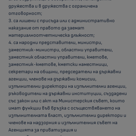
дружества и в дружества с ограничена
отговорност;
3. са лишени с присъда или с административно
наказание от правото да заемат
материалноотчетническа длъжност;
4. са народни представители, министри,
заместник-министри, областни управители,
заместник областни управители, кметове,
заместник-кметове, кметски наместници,
секретари на общини, председатели на държавни
агенции, членове на държавни комисии,
изпълнителни директори на изпълнителни агенции,
ръководители на държавни институции, създадени
със закон или с акт на Министерския съвет, които
имат функции във връзка с осъществяването на
изпълнителната власт, изпълнителни директори и
членове на надзорния и изпълнителния съвет на
Агенцията за приватизация и