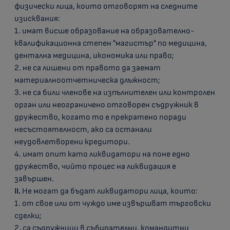
физически лица, които отговорят на следните
изисквания:
1. имат висше образование на образователно-
квалификационна степен "магистър" по медицина,
дентална медицина, икономика или право;
2. не са лишени от правото да заемат
материалноотчетническа длъжност;
3. не са били членове на изпълнителен или контролен
орган или неограничено отговорен съдружник в
дружество, когато то е прекратено поради
несъстоятелност, ако са останали
неудовлетворени кредитори.
4. имат опит като ликвидатори на поне едно
дружество, чийто процес на ликвидация е
завършен.
II.
Не могат да бъдат ликвидатори лица, които:
1. от свое или от чуждо име извършват търговски
сделки;
2. са съдружници в събирателни, командитни