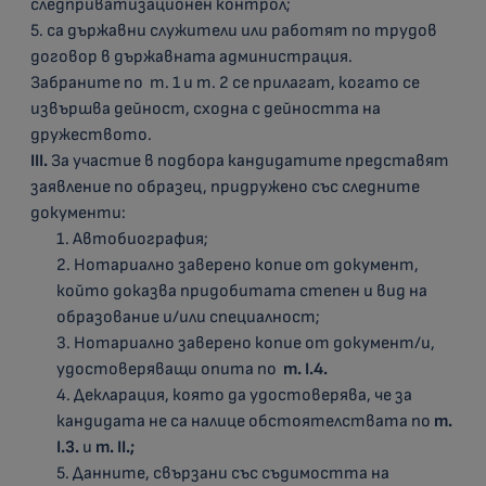
следприватизационен контрол;
5. са държавни служители или работят по трудов
договор в държавната администрация.
Забраните по т. 1 и т. 2 се прилагат, когато се
извършва дейност, сходна с дейността на
дружеството.
III
.
За участие в подбора кандидатите представят
заявление по образец, придружено със следните
документи:
1. Автобиография;
2. Нотариално заверено копие от документ,
който доказва придобитата степен и вид на
образование и/или специалност;
3. Нотариално заверено копие от документ/и,
удостоверяващи опита по
т.
I.
4
.
4. Декларация, която да удостоверява, че за
кандидата не са налице обстоятелствата по
т.
I.
3.
и
т.
II
.;
5. Данните, свързани със съдимостта на