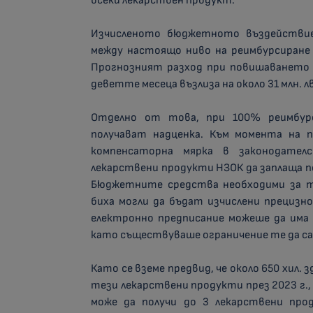
всеки лекарствен продукт.
Изчисленото бюджетното въздействие,
между настоящо ниво на реимбурсиране 
Прогнозният разход при повишаването 
деветте месеца възлиза на около 31 млн. л
Отделно от това, при 100% реимбур
получават надценка. Към момента на 
компенсаторна мярка в законодате
лекарствени продукти НЗОК да заплаща по
Бюджетните средства необходими за то
биха могли да бъдат изчислени прецизн
електронно предписание можеше да има 
като съществуваше ограничение те да са
Като се вземе предвид, че около 650 хил. 
тези лекарствени продукти през 2023 г.,
може да получи до 3 лекарствени прод