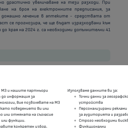
ено драстично увеличаване на тези разходи. При
ане на броя на електронните предписания, за
а домашно лечение в аптеките - средствата от
аст се прогнозира, че ще бъдат изразходвани към
 до края на 2024 г. са необходими допълнителни 41
КОНТАКТИ
М
а МЗ и нашите партньори
Използваме данните ви за:
п до информация за
Точни данни за географск
гр.София, 1000, пл. „Света Неделя“ №5
нологии, Вие позволявате на МЗ
устройства
 като поведението Ви или
Персонализирани реклами
delovodstvo@mh.government.bg
 или отмяната на съгласие
за аудиторията и разраб
 или функции.
Строго необходими биск
presscenter@mh.government.bg
правите конкретен избор,
Функционални