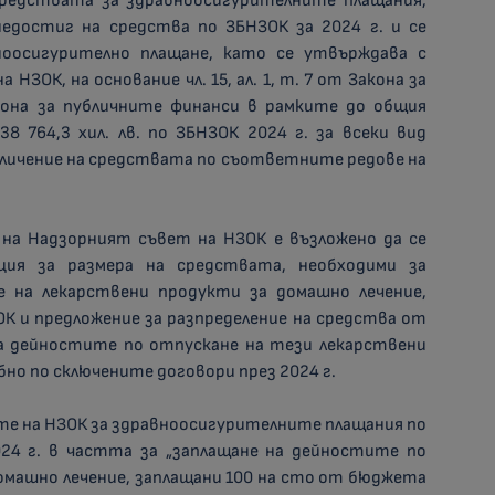
средствата за здравноосигурителните плащания,
едостиг на средства по ЗБНЗОК за 2024 г. и се
ноосигурително плащане, като се утвърждава с
ЗОК, на основание чл. 15, ал. 1, т. 7 от Закона за
кона за публичните финанси в рамките до общия
8 764,3 хил. лв. по ЗБНЗОК 2024 г. за всеки вид
еличение на средствата по съответните редове на
 на Надзорният съвет на НЗОК е възложено да се
ация за размера на средствата, необходими за
 на лекарствени продукти за домашно лечение,
К и предложение за разпределение на средства от
за дейностите по отпускане на тези лекарствени
но по сключените договори през 2024 г.
ите на НЗОК за здравноосигурителните плащания по
а 2024 г. в частта за „заплащане на дейностите по
омашно лечение, заплащани 100 на сто от бюджета