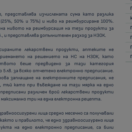
 представлява изчислената сума като разлика
(25%, 50% и 75%) и ниво на реимбурсиране 100%.
на нивото на реимбурсация на тези продукти за
в., и представлява допълнителен разход за НЗОК.
сираните лекарствени продукти, аптеките не
приемането на решението на НС на НЗОК, като
лството беше предвидено за тази категория
 5 лв. за всяко отчетено електронно предписание.
ва заплащане на електронните предписания, не
о, тъй като при въвеждане на тази мярка на едно
предписани различен брой лекарствени продукти
 максимално три на една електронна рецепта.
здравноосигурени лица средно месечно са получавали
 както и правилото, че едно здравноосигурено лице
укта на едно електронно предписание, са били