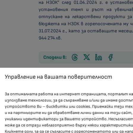
на НЗОК” след 01.04.2024 г. е установ
установения темп и ръст на увеличав
отпускане на лекарствени продукти з
бюджета на НЗОК в горепосочената му ч
31.07.2024 г., като за оставащите месеци
944 274 лв.
Сподели в:
Управление на вашата поверителност
За оптималната работа на интернет страницата, порталът н
използваме технологии, за да съхраняваме и/или да имаме достъ
устройството Ви – бисквитки или cookies. Приемайки тези тех
и на партньорите ни да обработваме лични данни на този сайт,
уникални идентификатори за Вашето устройство. Несъгласието
може да се отрази неблагоприятно върху някои характеристики
Кликнете долу, за да се съгласите с гореспоменатото или да на