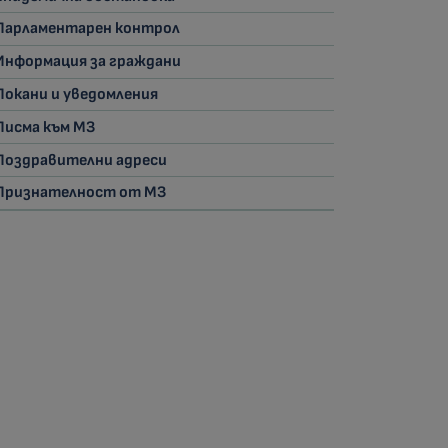
Парламентарен контрол
Информация за граждани
Покани и уведомления
Писма към МЗ
Поздравителни адреси
Признателност от МЗ