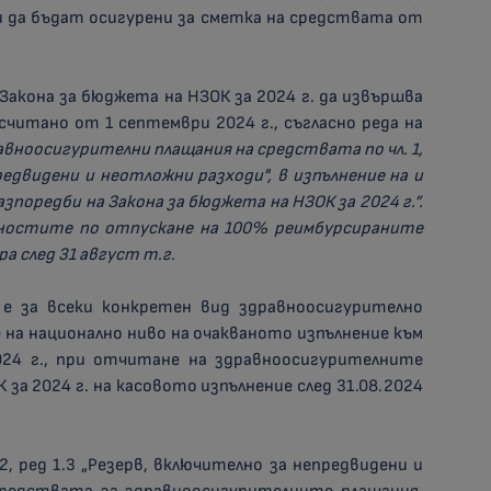
и да бъдат осигурени за сметка на средствата от
Закона за бюджета на НЗОК за 2024 г. да извършва
считано от 1 септември 2024 г., съгласно реда на
авноосигурителни плащания на средствата по чл. 1,
предвидени и неотложни разходи", в изпълнение на и
зпоредби на Закона за бюджета на НЗОК за 2024 г.”.
йностите по отпускане на 100% реимбурсираните
а след 31 август т.г.
е за всеки конкретен вид здравноосигурително
 на национално ниво на очакваното изпълнение към
024 г., при отчитане на здравноосигурителните
ЗОК за 2024 г. на касовото изпълнение след 31.08.2024
 2, ред 1.3 „Резерв, включително за непредвидени и