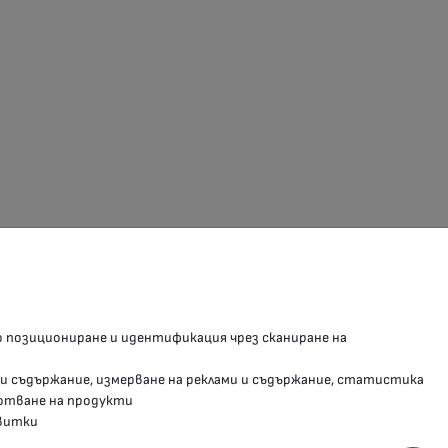
З В СОЦИАЛНИТЕ МРЕЖИ
о позициониране и идентификация чрез сканиране на
Facebook страница
 и съдържание, измерване на реклами и съдържание, статистика
Instragram профил
отване на продукти
витки
YouTube канал