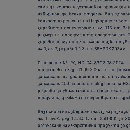
неотложни разходи” е в увеличение на 
само за които е установен прогнозен н
извършва за всеки отделен вид здрав
конкретно решение на Надзорния съвет на Н
здравното осигуряване и чл. 116 от За
размер на определените средства от 23
здравноосигурителни плащания, като ув
чл. 1, ал. 2, редове 1.1.3. от ЗБНЗОК 2024 г.
С решение № РД-НС-04-89/13.08.2024 г.
представи след 01.09.2024 г. информ
заплащане на дейностите по отпускане
заплащани 100 на сто от бюджета на НЗО
резерва за увеличаване на средствата 
продукти, дължими на търговците на дреб
Въз основа на извършен анализ на разход
чл. 1, ал.2, ред 1.1.3.5.1. от ЗБНЗОК з
отпускане на лекарствени продукти за д