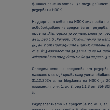
финансиране на аптеки за тези дейност
резерва на НЗОК.
Надзорният съвет на НЗОК има право по 
освобождаване на средства от резерва, 
приета
„Методика за разпределяне за здр
ал.2, ред 1.3 „Резерв, включително за не
§8, ал. 2 от Преходните и заключителни ра
т.е. възможността за заплащане на де
лекарствени продукти може да се реализир
Определянето на средства от резерва 
плащане и се извършва след установяване
31.12.2024 г. по бюджета на НЗОК за 2
плащания по чл. 1, ал. 2, ред 1.1.3 от ЗБН
г.
Разпределянето на средства по чл. 1, ал.