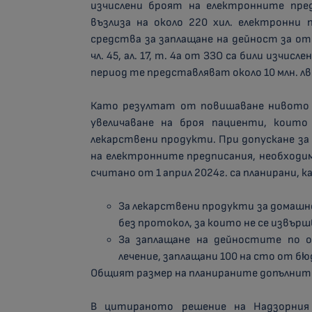
изчислени броят на електронните пре
възлиза на около 220 хил. електронни 
средства за заплащане на дейност за о
чл. 45, ал. 17, т. 4а от ЗЗО са били изчисл
период те представляват около 10 млн. лв
Като резултат от повишаване нивото 
увеличаване на броя пациенти, които
лекарствени продукти. При допускане за 
на електронните предписания, необходи
считано от 1 април 2024г. са планирани, к
За лекарствени продукти за домашн
без протокол, за които не се извърш
За заплащане на дейностите по 
лечение, заплащани 100 на сто от бюд
Общият размер на планираните допълнител
В цитираното решение на Надзорния