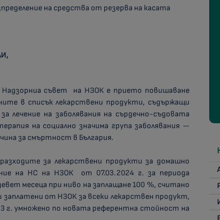
зпределение на средства от резерва на касата
И,
а Надзорниа съвет на НЗОК е прието повишаване
ните в списък лекарствени продукти, съдържащи
за лечение на заболявания на сърдечно-съдовата
ерапия на социално значима група заболявания —
чина за смъртност в България.
 разходите за лекарствени продукти за домашно
ние на НС на НЗОК от 07.03.2024 г. за периода
т девет месеца при ниво на заплащане 100 %, считано
ки заплатени от НЗОК за всеки лекарствен продукт,
23 г. умножено по новата референтна стойност на