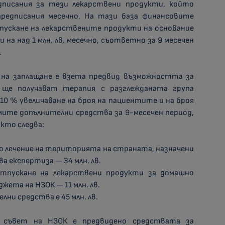
дписания за тези лекарствени продукти, който
предписания месечно. На тази база финансовите
тпускане на лекарствените продукти на основание
ени на над 1 млн. лв. месечно, съответно за 9 месечен
.
на заплащане е взета предвид възможността за
 ще получават терапия с разглежданата група
10 % увеличаване на броя на пациентите и на броя
мите допълнителни средства за 9-месечен период,
акто следва:
о лечение на територията на страната, назначени
ва експертиза — 34 млн. лв.
отпускане на лекарствени продукти за домашно
жета на НЗОК — 11 млн. лв.
ни средства е 45 млн. лв.
 съвет на НЗОК е предвидено средствата за