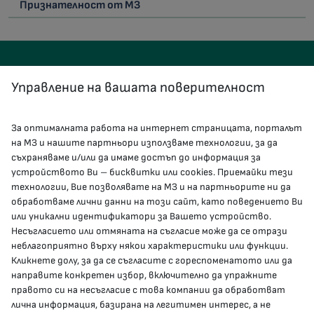
Признателност от МЗ
Управление на вашата поверителност
За оптималната работа на интернет страницата, порталът
КОНТАКТИ
на МЗ и нашите партньори използваме технологии, за да
съхраняваме и/или да имаме достъп до информация за
устройството Ви – бисквитки или cookies. Приемайки тези
гр.София, 1000, пл. „Света Неделя“ №5
технологии, Вие позволявате на МЗ и на партньорите ни да
обработваме лични данни на този сайт, като поведението Ви
delovodstvo@mh.government.bg
или уникални идентификатори за Вашето устройство.
Несъгласието или отмяната на съгласие може да се отрази
presscenter@mh.government.bg
неблагоприятно върху някои характеристики или функции.
Кликнете долу, за да се съгласите с гореспоменатото или да
направите конкретен избор, включително да упражните
МЗ В СОЦИАЛНИТЕ МРЕЖИ
правото си на несъгласие с това компании да обработват
лична информация, базирана на легитимен интерес, а не
Facebook страница