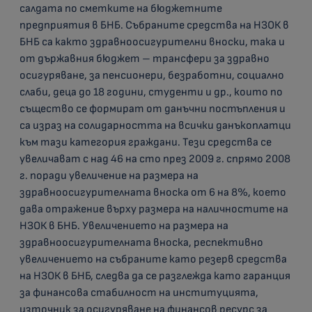
салдата по сметките на бюджетните
предприятия в БНБ. Събраните средства на НЗОК в
БНБ са както здравноосигурителни вноски, така и
от държавния бюджет – трансфери за здравно
осигуряване, за пенсионери, безработни, социално
слаби, деца до 18 години, студенти и др., които по
същество се формират от данъчни постъпления и
са израз на солидарността на всички данъкоплатци
към тази категория граждани. Тези средства се
увеличават с над 46 на сто през 2009 г. спрямо 2008
г. поради увеличение на размера на
здравноосигурителната вноска от 6 на 8%, което
дава отражение върху размера на наличностите на
НЗОК в БНБ. Увеличението на размера на
здравноосигурителната вноска, респективно
увеличението на събраните като резерв средства
на НЗОК в БНБ, следва да се разглежда като гаранция
за финансова стабилност на институцията,
източник за осигуряване на финансов ресурс за