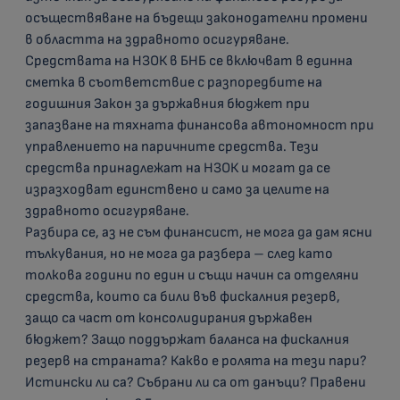
осъществяване на бъдещи законодателни промени
в областта на здравното осигуряване.
Средствата на НЗОК в БНБ се включват в единна
сметка в съответствие с разпоредбите на
годишния Закон за държавния бюджет при
запазване на тяхната финансова автономност при
управлението на паричните средства. Тези
средства принадлежат на НЗОК и могат да се
изразходват единствено и само за целите на
здравното осигуряване.
Разбира се, аз не съм финансист, не мога да дам ясни
тълкувания, но не мога да разбера – след като
толкова години по един и същи начин са отделяни
средства, които са били във фискалния резерв,
защо са част от консолидирания държавен
бюджет? Защо поддържат баланса на фискалния
резерв на страната? Какво е ролята на тези пари?
Истински ли са? Събрани ли са от данъци? Правени