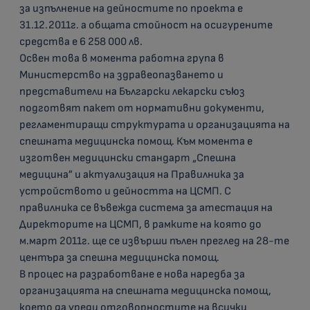
за изпълнение на дейностите по проекта е
31.12.2011г. а общата стойност на осигурените
средства е 6 258 000 лв.
Освен това в момента работна група в
Министерство на здравеопазването и
представители на Български лекарски съюз
подготвят пакет от нормативни документи,
регламентиращи структурата и организацията на
спешната медицинска помощ. Към момента е
изготвен медицински стандарт „Спешна
медицина” и актуализация на Правилника за
устройството и дейността на ЦСМП. С
правилника се въвежда система за атестация на
Директорите на ЦСМП, в рамките на която до
м.март 2011г. ще се извърши пълен преглед на 28-те
центъра за спешна медицинска помощ.
В процес на разработване е нова наредба за
организацията на спешната медицинска помощ,
което да уреди отговорностите на всички