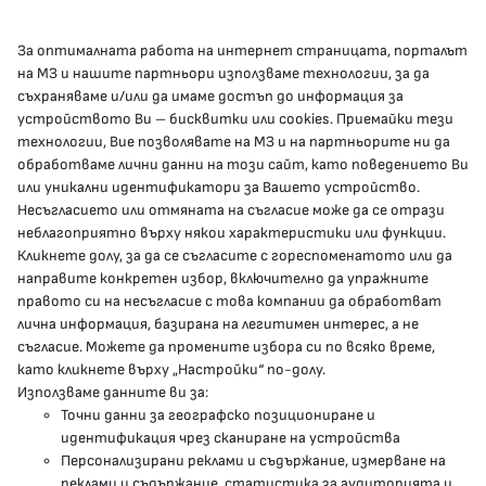
За оптималната работа на интернет страницата, порталът
КОНТАКТИ
на МЗ и нашите партньори използваме технологии, за да
съхраняваме и/или да имаме достъп до информация за
устройството Ви – бисквитки или cookies. Приемайки тези
гр.София, 1000, пл. „Света Неделя“ №5
технологии, Вие позволявате на МЗ и на партньорите ни да
обработваме лични данни на този сайт, като поведението Ви
delovodstvo@mh.government.bg
или уникални идентификатори за Вашето устройство.
Несъгласието или отмяната на съгласие може да се отрази
presscenter@mh.government.bg
неблагоприятно върху някои характеристики или функции.
Кликнете долу, за да се съгласите с гореспоменатото или да
направите конкретен избор, включително да упражните
МЗ В СОЦИАЛНИТЕ МРЕЖИ
правото си на несъгласие с това компании да обработват
лична информация, базирана на легитимен интерес, а не
Facebook страница
съгласие. Можете да промените избора си по всяко време,
като кликнете върху „Настройки“ по-долу.
Instragram профил
Използваме данните ви за:
Точни данни за географско позициониране и
YouTube канал
идентификация чрез сканиране на устройства
Персонализирани реклами и съдържание, измерване на
Threads профил
реклами и съдържание, статистика за аудиторията и