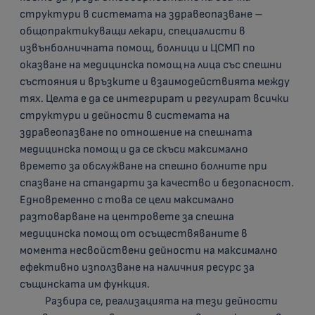
структури в системата на здравеопазване –
общопрактикуващи лекари, специалисти в
извънболничната помощ, болници и ЦСМП по
оказване на медицинска помощ на лица със спешни
състояния и връзките и взаимодействията между
тях. Целта е да се интегрират и регулират всички
структури и дейности в системата на
здравеопазване по отношение на спешната
медицинска помощ и да се скъси максимално
времето за обслужване на спешно болните при
спазване на стандарти за качество и безопасност.
Едновременно с това се цели максимално
разтоварване на центровете за спешна
медицинска помощ от осъществяваните в
момента несвойствени дейности на максимално
ефективно използване на наличния ресурс за
същинската им функция.
Разбира се, реализацията на тези дейности