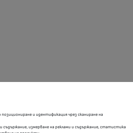
З В СОЦИАЛНИТЕ МРЕЖИ
о позициониране и идентификация чрез сканиране на
Facebook страница
 и съдържание, измерване на реклами и съдържание, статистика
Instragram профил