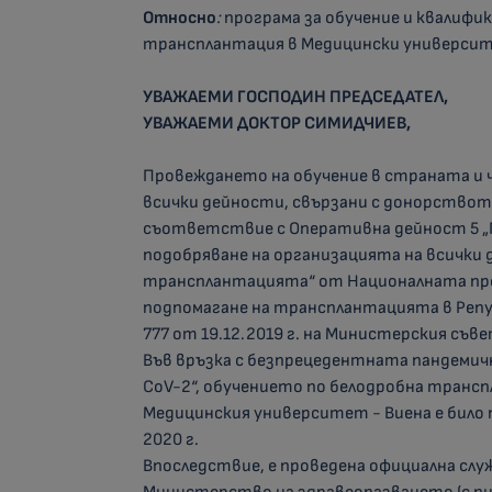
Относно
:
програма за обучение и квалифик
трансплантация в Медицински университе
УВАЖАЕМИ ГОСПОДИН ПРЕДСЕДАТЕЛ,
УВАЖАЕМИ ДОКТОР СИМИДЧИЕВ,
Провеждането на обучение в страната и ч
всички дейности, свързани с донорствот
съответствие с Оперативна дейност 5 „П
подобряване на организацията на всички
трансплантацията“ от Националната про
подпомагане на трансплантацията в Репуб
777 от 19.12.2019 г. на Министерския съве
Във връзка с безпрецедентната пандемич
CoV-2“, обучението по белодробна трансп
Медицинския университет - Виена е било
2020 г.
Впоследствие, е проведена официална сл