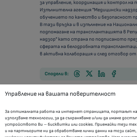
за управление, координация и контрол на
Изпълнителна агенция "Медицински надзо
обучението по качество и безопасност п
В тази връзка и в изпълнение на Национа
подпомагане на трансплантацията в Репу
надзор" като страна по подписаното през 
сферата на белодробната трансплантация
в активна колаборация и след отговор от
Сподели в:
Управление на вашата поверителност
За оптималната работа на интернет страницата, порталът н
използваме технологии, за да съхраняваме и/или да имаме достъ
устройството Ви – бисквитки или cookies. Приемайки тези тех
и на партньорите ни да обработваме лични данни на този сайт,