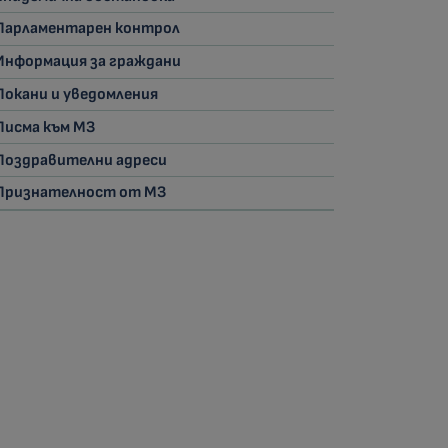
Парламентарен контрол
Информация за граждани
Покани и уведомления
Писма към МЗ
Поздравителни адреси
Признателност от МЗ