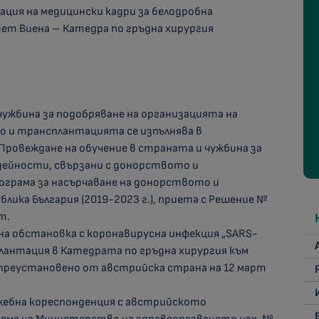
ация на медицински кадри за белодробна
т Виена – Катедра по гръдна хирургия
ужбина за подобряване на организацията на
о и трансплантацията се изпълнява в
ровеждане на обучение в страната и чужбина за
 дейности, свързани с донорството и
грама за насърчаване на донорството и
лика България (2019-2023 г.), приета с Решение №
т.
на обстановка с коронавирусна инфекция „SARS-
лантация в Катедрата по гръдна хирургия към
 преустановено от австрийска страна на 12 март
ужебна кореспонденция с австрийското