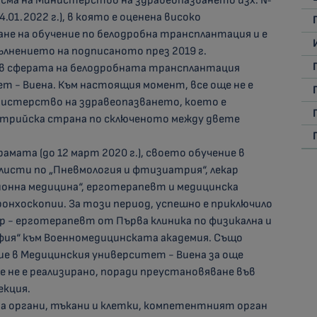
сма на Министерство на здравеопазването изх. №
4.01.2022 г.), в която е оценена високо
е на обучение по белодробна трансплантация и е
лнението на подписаното през 2019 г.
е в сферата на белодробната трансплантация
т - Виена. Към настоящия момент, все още не е
истерство на здравеопазването, което е
трийска страна по сключеното между двете
амата (до 12 март 2020 г.), своето обучение в
алисти по „Пневмология и фтизиатрия“, лекар
ионна медицина“, ерготерапевт и медицинска
ронхоскопии. За този период, успешно е приключило
 - ерготерапевт от Първа клиника по физикална и
фия“ към Военномедицинската академия. Също
ение в Медицинския университет - Виена за още
е не е реализирано, поради преустановяване във
екция.
на органи, тъкани и клетки, компетентният орган