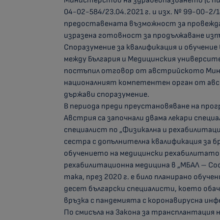
Министерство на здравеопазването (с пи
04-02-584/23.04.2021 г. и изх. № 99-00-2/1
предоставената възможност за провеждан
изразена готовност за продължаване изпъ
Споразумение за квалификация и обучени
между България и Медицинския университе
постъпил отговор от австрийското Мин
националният компетентен орган от авс
държави споразумение.
В периода преди преустановяване на прогр
Австрия са започнали двама лекари специ
специалист по „Физикална и рехабилитац
сестра с допълнителна квалификация за б
обучението на медицински рехабилитатор
рехабилитационна медицина в „МБАЛ – Со
така, през 2020 г. е било планирано обуч
десет български специалисти, което обач
връзка с пандемията с коронавирусна инф
По смисъла на Закона за трансплантация 