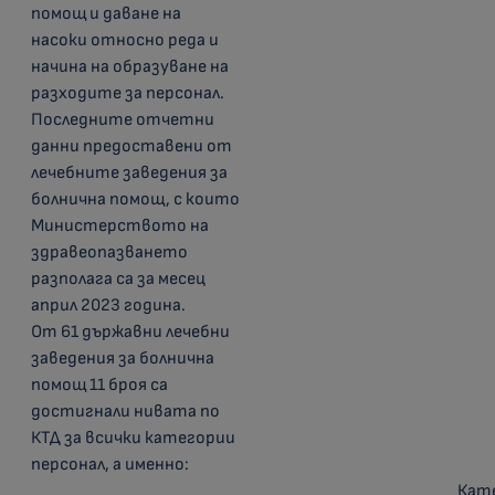
помощ и даване на
насоки относно реда и
начина на образуване на
разходите за персонал.
Последните отчетни
данни предоставени от
лечебните заведения за
болнична помощ, с които
Министерството на
здравеопазването
разполага са за месец
април 2023 година.
От 61 държавни лечебни
заведения за болнична
помощ 11 броя са
достигнали нивата по
КТД за всички категории
персонал, а именно:
Кат