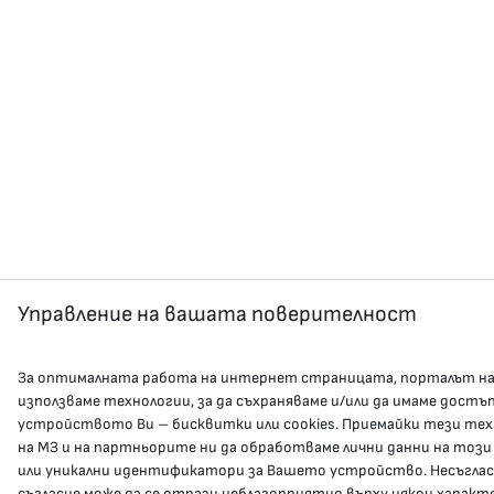
Управление на вашата поверителност
За оптималната работа на интернет страницата, порталът н
използваме технологии, за да съхраняваме и/или да имаме достъ
устройството Ви – бисквитки или cookies. Приемайки тези тех
на МЗ и на партньорите ни да обработваме лични данни на този
или уникални идентификатори за Вашето устройство. Несъгла
съгласие може да се отрази неблагоприятно върху някои характ