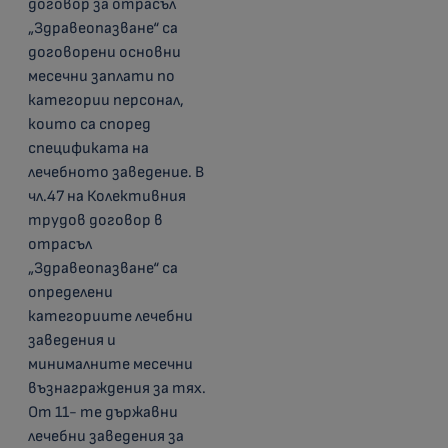
договор за отрасъл
„Здравеопазване“ са
договорени основни
месечни заплати по
категории персонал,
които са според
спецификата на
лечебното заведение. В
чл.47 на Колективния
трудов договор в
отрасъл
„Здравеопазване“ са
определени
категориите лечебни
заведения и
минималните месечни
възнаграждения за тях.
От 11- те държавни
лечебни заведения за