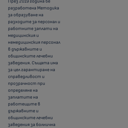
През 2019 година бе
разработена Методика
за образуване на
разходите за персонал и
работните заплати на
медицинския и
немедицинския персонал
в държавните и
общинските лечебни
заведения. Същата има
за цел гарантиране на
справедливост и
прозрачност при
определяне на
заплатите на
работещите в
държавните и
общинските лечебни
заведения за болнична