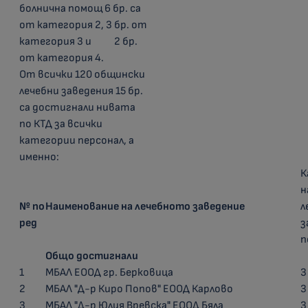
болнична помощ 6 бр. са
от категория 2, 3 бр. от
категория 3 и 2 бр.
от категория 4.
От всички 120 общински
лечебни заведения 15 бр.
са достигнали нивата
по КТД за всички
категории персонал, а
именно:
К
н
№ по
Наименование на лечебното заведение
л
ред
з
п
Общо достигнали
1
МБАЛ ЕООД гр. Берковица
3
2
МБАЛ "Д-р Киро Попов" ЕООД Карлово
3
3
МБАЛ "Д-р Юлия Вревска" ЕООД Бяла
3