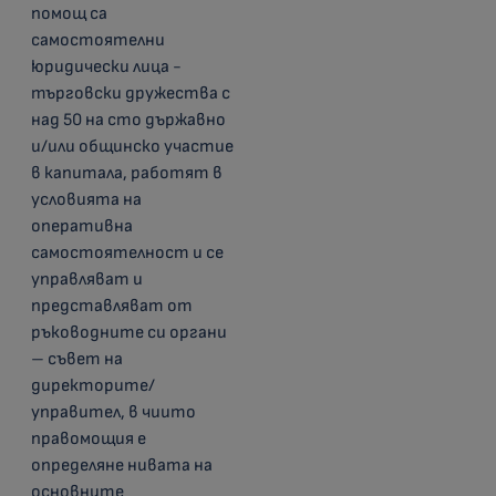
помощ са
самостоятелни
юридически лица -
търговски дружества с
над 50 на сто държавно
и/или общинско участие
в капитала, работят в
условията на
оперативна
самостоятелност и се
управляват и
представляват от
ръководните си органи
– съвет на
директорите/
управител, в чиито
правомощия е
определяне нивата на
основните