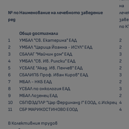
на
№ по
Наименование на лечебното заведение
леч
ред
заве
по К
Общо достигнали
1
УМБАЛ "Св. Екатерина" ЕАД
2
2
УМБАЛ "Царица Йоанна - ИСУЛ" ЕАД
2
3
СБАЛАГ "Майчин дом" ЕАД
3
4
УМБАЛ "Св. Ив. Рилски" ЕАД
2
5
УСБАЛЕ "Акад. Ив. Пенчев" ЕАД
2
6
СБАЛИПБ Проф. Иван Киров" ЕАД
3
7
МБАЛ - НКБ ЕАД
2
8
УСБАЛ по онкология ЕАД
3
9
МБАЛ Лозенец ЕАД
2
10
СБПФЗДПЛР "Цар Фердинанд І" ЕООД, с.Искрец
4
11
СБР МАРИКОСТИНОВО ЕООД
4
В Колективния трудов