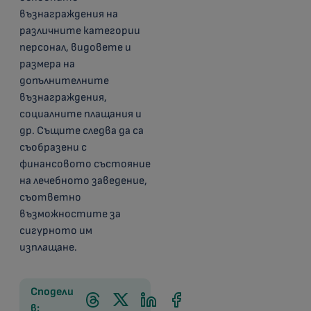
възнаграждения на
различните категории
персонал, видовете и
размера на
допълнителните
възнаграждения,
социалните плащания и
др. Същите следва да са
съобразени с
финансовото състояние
на лечебното заведение,
съответно
възможностите за
сигурното им
изплащане.
Сподели
в: