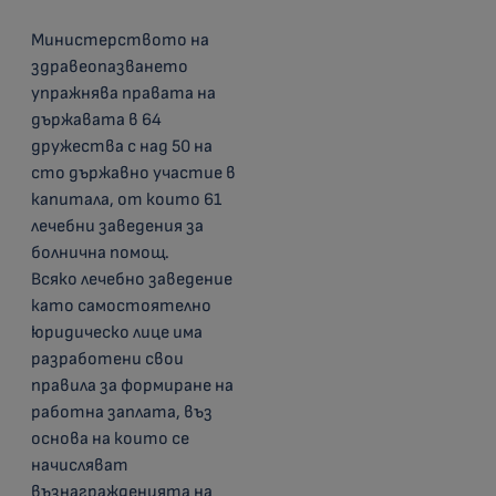
Министерството на
здравеопазването
упражнява правата на
държавата в 64
дружества с над 50 на
сто държавно участие в
капитала, от които 61
лечебни заведения за
болнична помощ.
Всяко лечебно заведение
като самостоятелно
юридическо лице има
разработени свои
правила за формиране на
работна заплата, въз
основа на които се
начисляват
възнагражденията на