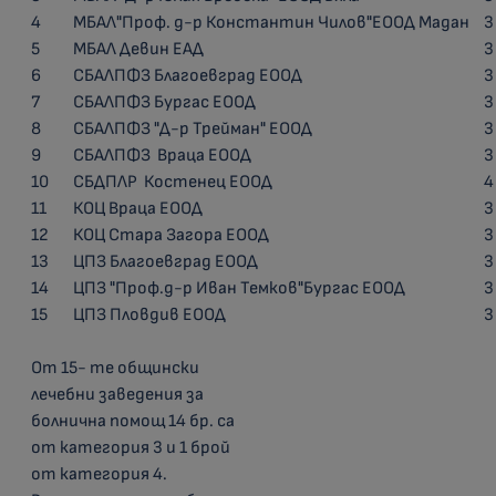
4
МБАЛ"Проф. д-р Константин Чилов"ЕООД Мадан
3
5
МБАЛ Девин ЕАД
3
6
СБАЛПФЗ Благоевград ЕООД
3
7
СБАЛПФЗ Бургас ЕООД
3
8
СБАЛПФЗ "Д-р Трейман" ЕООД
3
9
СБАЛПФЗ Враца ЕООД
3
10
СБДПЛР Костенец ЕООД
4
11
КОЦ Враца ЕООД
3
12
КОЦ Стара Загора ЕООД
3
13
ЦПЗ Благоевград ЕООД
3
14
ЦПЗ "Проф.д-р Иван Темков"Бургас ЕООД
3
15
ЦПЗ Пловдив ЕООД
3
От 15- те общински
лечебни заведения за
болнична помощ 14 бр. са
от категория 3 и 1 брой
от категория 4.