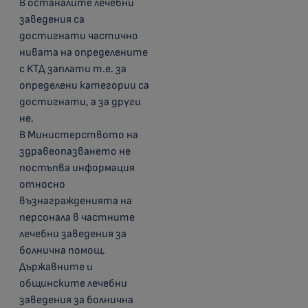
В останалите лечебни
заведения са
достигнати частично
нивата на определените
с КТД заплати т.е. за
определени категории са
достигнати, а за други
не.
В Министерството на
здравеопазването не
постъпва информация
относно
възнагражденията на
персонала в частните
лечебни заведения за
болнична помощ.
Държавните и
общинските лечебни
заведения за болнична