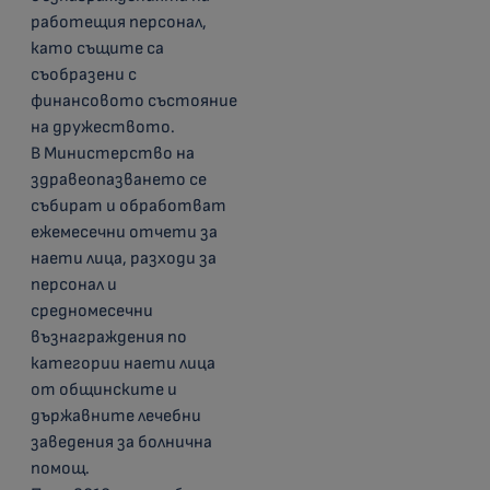
работещия персонал,
като същите са
съобразени с
финансовото състояние
на дружеството.
В Министерство на
здравеопазването се
събират и обработват
ежемесечни отчети за
наети лица, разходи за
персонал и
средномесечни
възнаграждения по
категории наети лица
от общинските и
държавните лечебни
заведения за болнична
помощ.