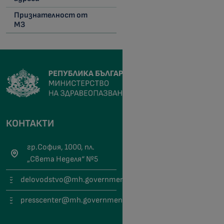
Признателност от
МЗ
КОНТАКТИ
гр.София, 1000, пл.
„Света Неделя“ №5
delovodstvo@mh.government.bg
presscenter@mh.government.bg