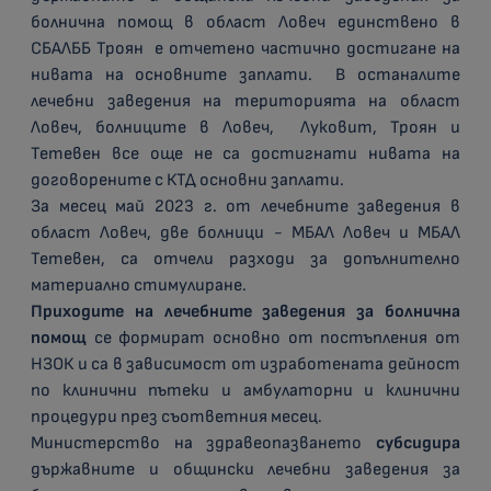
болнична помощ в област Ловеч единствено в
СБАЛББ Троян е отчетено частично достигане на
нивата на основните заплати. В останалите
лечебни заведения на територията на област
Ловеч, болниците в Ловеч, Луковит, Троян и
Тетевен все още не са достигнати нивата на
договорените с КТД основни заплати.
За месец май 2023 г. от лечебните заведения в
област Ловеч, две болници - МБАЛ Ловеч и МБАЛ
Тетевен, са отчели разходи за допълнително
материално стимулиране.
Приходите на лечебните заведения за болнична
помощ
се формират основно от постъпления от
НЗОК и са в зависимост от изработената дейност
по клинични пътеки и амбулаторни и клинични
процедури през съответния месец.
Министерство на здравеопазването
субсидира
държавните и общински лечебни заведения за