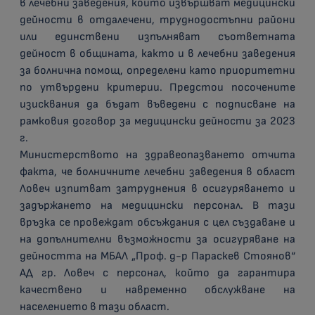
в лечебни заведения, които извършват медицински
дейности в отдалечени, труднодостъпни райони
или единствени изпълняват съответната
дейност в общината, както и в лечебни заведения
за болнична помощ, определени като приоритетни
по утвърдени критерии. Предстои посочените
изисквания да бъдат въведени с подписване на
рамковия договор за медицински дейности за 2023
г.
Министерството на здравеопазването отчита
факта, че болничните лечебни заведения в област
Ловеч изпитват затруднения в осигуряването и
задържането на медицински персонал. В тази
връзка се провеждат обсъждания с цел създаване и
на допълнителни възможности за осигуряване на
дейността на МБАЛ „Проф. д-р Параскев Стоянов“
АД гр. Ловеч с персонал, който да гарантира
качествено и навременно обслужване на
населението в тази област.