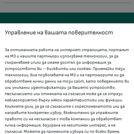
Управление на вашата поверителност
За оптималната работа на интернет страницата, порталът
КОНТАКТИ
на МЗ и нашите партньори използваме технологии, за да
съхраняваме и/или да имаме достъп до информация за
устройството Ви – бисквитки или cookies. Приемайки тези
гр.София, 1000, пл. „Света Неделя“ №5
технологии, Вие позволявате на МЗ и на партньорите ни да
обработваме лични данни на този сайт, като поведението Ви
delovodstvo@mh.government.bg
или уникални идентификатори за Вашето устройство.
Несъгласието или отмяната на съгласие може да се отрази
presscenter@mh.government.bg
неблагоприятно върху някои характеристики или функции.
Кликнете долу, за да се съгласите с гореспоменатото или да
направите конкретен избор, включително да упражните
МЗ В СОЦИАЛНИТЕ МРЕЖИ
правото си на несъгласие с това компании да обработват
лична информация, базирана на легитимен интерес, а не
Facebook страница
съгласие. Можете да промените избора си по всяко време,