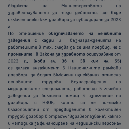
бюджета на Министерството на
здравеопазването за тези дейности, ще бъде
сключен анекс към договора за субсидиране за 2023
г.
По отношение
обезпечаването на лечебните
заведения с кадри
и възнагражденията на
работещите в тях, следва да се има предвид, че с
промените в Закона за здравното осигуряване
от
2023 г., (
нови ал. 3б и 3в към чл. 55
)
се залага ангажимент в Националните рамкови
договори да бъдат включени изисквания относно
основните трудови възнаграждения на
медицинските специалисти, работещи в лечебни
заведения за болнична помощ в изпълнение на
договори с НЗОК, които са не по-малко
благоприятни от предвидените в колективен
трудов договор в отрасъл "Здравеопазване", както
и методика за финансиране на медицински персонал