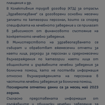
плащания и др.
В Колективния трудов договор (КТД) за отрасъл
„Здравеопазване“ са договорени основни месечни
заплати по категории персонал, които са според
спецификата на лечебното заведение и се прилагат
в зависимост от финансовото състояние на
конкретното лечебно заведение.
В Министерството на здравеопазването се
събират и обработват ежемесечни отчети за
наети лица, разходи за персонал и средномесечни
възнаграждения по категории наети лица от
общинските и държавните лечебни заведения за
болнична помощ, като не постъпва информация
относно възнагражденията на персонала в
частните лечебни заведения за болнична помощ.
Последните отчетни данни са за месец май 2023
година.
Съгласно представената информация от
държавните и общински лечебни заведения за