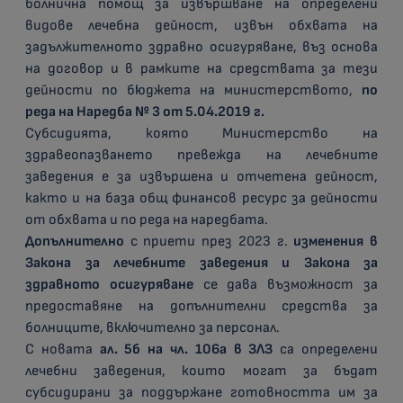
болнична помощ за извършване на определени
видове лечебна дейност, извън обхвата на
задължителното здравно осигуряване, въз основа
на договор и в рамките на средствата за тези
дейности по бюджета на министерството,
по
реда на Наредба № 3 от
5.04.2019 г.
Субсидията, която Министерство на
здравеопазването превежда на лечебните
заведения е за извършена и отчетена дейност,
както и на база общ финансов ресурс за дейности
от обхвата и по реда на наредбата.
Допълнително
с приети през 2023 г.
изменения в
Закона за лечебните
заведения и Закона за
здравното осигуряване
се дава възможност за
предоставяне на допълнителни средства за
болниците, включително за персонал.
С новата
ал. 5б на чл. 106а в ЗЛЗ
са определени
лечебни заведения, които могат за бъдат
субсидирани за поддържане готовността им за