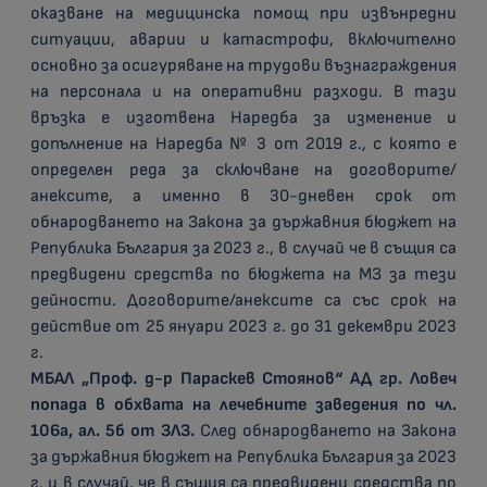
оказване на медицинска помощ при извънредни
ситуации, аварии и катастрофи, включително
основно за осигуряване на трудови възнаграждения
на персонала и на оперативни разходи. В тази
връзка е изготвена Наредба за изменение и
допълнение на Наредба № 3 от 2019 г., с която е
определен реда за сключване на договорите/
анексите, а именно в 30-дневен срок от
обнародването на Закона за държавния бюджет на
Република България за 2023 г., в случай че в същия са
предвидени средства по бюджета на МЗ за тези
дейности. Договорите/анексите са със срок на
действие от 25 януари 2023 г. до 31 декември 2023
г.
МБАЛ „Проф. д-р Параскев Стоянов“ АД гр. Ловеч
попада в обхвата на лечебните заведения по чл.
106а, ал. 5б от ЗЛЗ.
След обнародването на Закона
за държавния бюджет на Република България за 2023
г. и в случай, че в същия са предвидени средства по