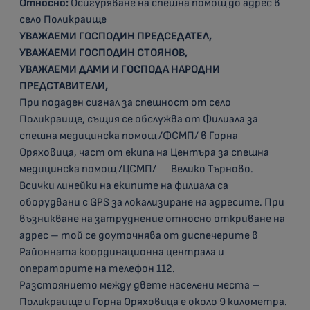
Относно:
Осигуряване на спешна помощ до адрес в
село Поликраище
УВАЖАЕМИ ГОСПОДИН ПРЕДСЕДАТЕЛ,
УВАЖАЕМИ ГОСПОДИН СТОЯНОВ,
УВАЖАЕМИ ДАМИ И ГОСПОДА НАРОДНИ
ПРЕДСТАВИТЕЛИ,
При подаден сигнал за спешност от село
Поликраище, същия се обслужва от Филиала за
спешна медицинска помощ /ФСМП/ в Горна
Оряховица, част от екипа на Центъра за спешна
медицинска помощ /ЦСМП/ Велико Търново.
Всички линейки на екипите на филиала са
оборудвани с GPS за локализиране на адресите. При
възникване на затруднение относно откриване на
адрес – той се доуточнява от диспечерите в
Районната координационна централа и
операторите на телефон 112.
Разстоянието между двете населени места –
Поликраище и Горна Оряховица е около 9 километра.