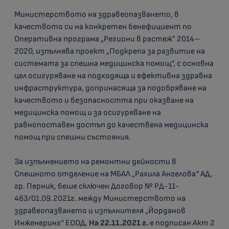
Министерството на здравеопазването, в
качеството си на конкретен бенефициент по
Оперативна програма „Региони в растеж” 2014–
2020, изпълнява проект „Подкрепа за развитие на
системата за спешна медицинска помощ“, с основна
цел осигуряване на подходяща и ефективна здравна
инфраструктура, допринасяща за подобряване на
качеството и безопасността при оказване на
медицинска помощ и за осигуряване на
равнопоставен достъп до качествена медицинска
помощ при спешни състояния.
За изпълнението на ремонтни дейности в
Спешното отделение на МБАЛ „Рахила Ангелова“ АД,
гр. Перник, беше сключен Договор № РД-11-
463/01.09.2021г. между Министерството на
здравеопазването и изпълнителя „Йорданов
Инженеринг“ ЕООД.
На 22.11.2021 г.
е подписан Акт 2