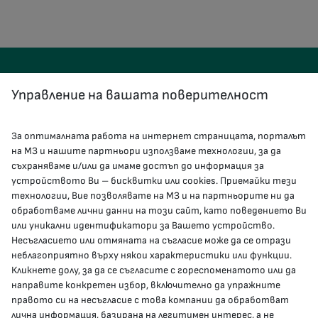
Управление на вашата поверителност
За оптималната работа на интернет страницата, порталът
КОНТАКТИ
на МЗ и нашите партньори използваме технологии, за да
съхраняваме и/или да имаме достъп до информация за
устройството Ви – бисквитки или cookies. Приемайки тези
гр.София, 1000, пл. „Света Неделя“ №5
технологии, Вие позволявате на МЗ и на партньорите ни да
обработваме лични данни на този сайт, като поведението Ви
delovodstvo@mh.government.bg
или уникални идентификатори за Вашето устройство.
Несъгласието или отмяната на съгласие може да се отрази
presscenter@mh.government.bg
неблагоприятно върху някои характеристики или функции.
Кликнете долу, за да се съгласите с гореспоменатото или да
направите конкретен избор, включително да упражните
МЗ В СОЦИАЛНИТЕ МРЕЖИ
правото си на несъгласие с това компании да обработват
лична информация, базирана на легитимен интерес, а не