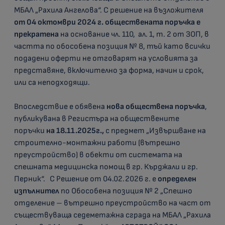
МБАЛ „Рахила Ангелова“. С решение на възложителя
от 04 октомври 2024 г. обществената поръчка е
прекратена
на основание чл. 110, ал. 1, т. 2 от ЗОП, в
частта по обособена позиция № 8, тъй като всички
подадени оферти не отговарят на условията за
представяне, включително за форма, начин и срок,
или са неподходящи.
Впоследствие е обявена
нова обществена поръчка
,
публикувана в Регистъра на обществените
поръчки
на 18.11.2025г.,
с предмет „Извършване на
строително-монтажни работи (вътрешно
преустройство) в обекти от системата на
спешната медицинска помощ в гр. Кърджали и гр.
Перник“. С Решение от 04.02.2026 г. е
определен
изпълнител
по Обособена позиция № 2 „Спешно
отделение – вътрешно преустройство на част от
съществуваща седеметажна сграда на МБАЛ „Рахила