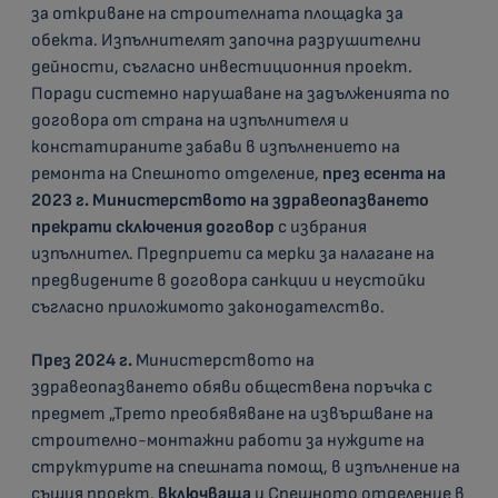
за откриване на строителната площадка за
обекта. Изпълнителят започна разрушителни
дейности, съгласно инвестиционния проект.
Поради системно нарушаване на задълженията по
договора от страна на изпълнителя и
констатираните забави в изпълнението на
ремонта на Спешното отделение,
през есента на
2023 г. Министерството на здравеопазването
прекрати сключения договор
с избрания
изпълнител. Предприети са мерки за налагане на
предвидените в договора санкции и неустойки
съгласно приложимото законодателство.
През 2024 г.
Министерството на
здравеопазването обяви обществена поръчка с
предмет „Трето преобявяване на извършване на
строително-монтажни работи за нуждите на
структурите на спешната помощ, в изпълнение на
същия проект,
включваща
и Спешното отделение в