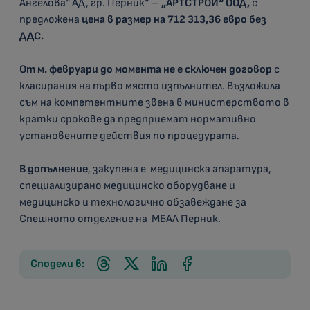
Ангелова“ АД, гр. Перник“ –
„АРТСТРОЙ“ ООД,
с
предложена
цена в размер на 712 313,36 евро без
ДДС.
От м. февруари до момента не е сключен договор
с
класирания на първо място изпълнител. Възложила
съм на компетентните звена в министерството в
кратки срокове да предприемат нормативно
установените действия по процедурата.
В допълнение
, закупена е медицинска апаратура,
специализирано медицинско оборудване и
медицинско и технологично обзавеждане за
Спешното отделение на МБАЛ Перник.
Сподели в: