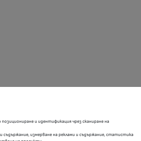
З В СОЦИАЛНИТЕ МРЕЖИ
о позициониране и идентификация чрез сканиране на
Facebook страница
 и съдържание, измерване на реклами и съдържание, статистика
Instragram профил