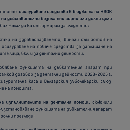
 относно
осигуряване средства в бюджета на НЗОК
о на действително безплатни горни или долни цели
бих желал да Ви информирам за следното
:
стър на здравеопазването, винаги съм готов на
 осигуряване на повече средства за заплащане на
те лица, вкл. и за дентални дейности.
вяване функцията на дъвкателния апарат при
рамков договор за дентални дейности 2023-2025 г.
игурителна каса и Българския зъболекарски съюз
не на помощта.
на изпълнителите на дентална помощ,
сключили
 възстановяване функцията на дъвкателния апарат
тролни прегледи: