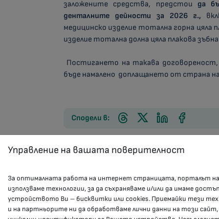
заложените средства, предстои
да б
денталните дейности за 2026 г.,
вкл
медицинско изделие тотална горна цяла п
изделие тотална долна цяла плакова зъбна
Постигането на такава договореност, 
бъде намалено доплащането от страна на
Сподели в:
Управление на вашата поверителност
За оптималната работа на интернет страницата, порталът н
използваме технологии, за да съхраняваме и/или да имаме достъ
устройството Ви – бисквитки или cookies. Приемайки тези тех
и на партньорите ни да обработваме лични данни на този сайт,