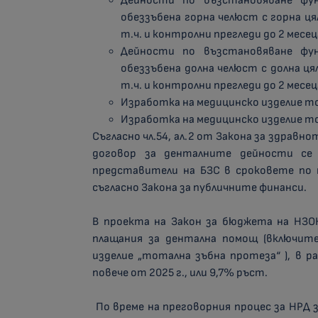
Дейности по възстановяване фу
обеззъбена горна челюст с горна ця
т.ч. и контролни прегледи до 2 месе
Дейности по възстановяване фу
обеззъбена долна челюст с долна ця
т.ч. и контролни прегледи до 2 месе
Изработка на медицинско изделие то
Изработка на медицинско изделие то
Съгласно чл.54, ал.2 от Закона за здрав
договор за денталните дейности с
представители на БЗС в сроковете по 
съгласно Закона за публичните финанси.
В проекта на Закон за бюджета на НЗОК
плащания за дентална помощ (включите
изделие „тотална зъбна протеза“ ), в раз
повече от 2025 г., или 9,7% ръст.
По време на преговорния процес за НРД з