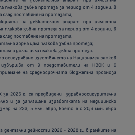
нкцията на дъвкателния апарат при цялостна
ла плакова зъбна протеза за период от 4 години, в
ца след поставяне на протезата;
нкцията на дъвкателния апарат при цялостна
ла плакова зъбна протеза за период от 4 години, в
ца след поставяне на протезата;
тална горна цяла плакова зъбна протеза;
тална долна цяла плакова зъбна протеза.
ното осигуряване изготвянето на Национален рамков
е извършва от 9 представители на НЗОК и 9
приемане на средносрочната бюджетна прогноза
 за 2026 г. са предвидени здравноосигурителни
лно и за заплащане изработката на медицинско
мер на 233, 5 млн. евро, което е с 20,6 млн. евро
а дентални дейности 2026 - 2028 г., в рамките на