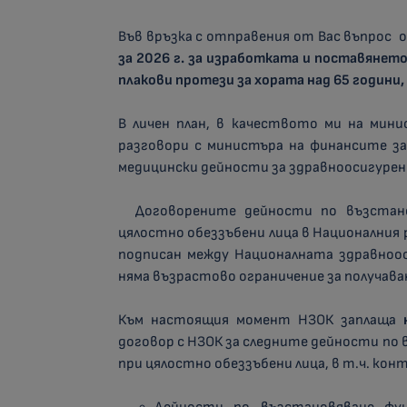
Във връзка с отправения от Вас въпрос
за 2026 г. за изработката и поставянет
плакови протези за хората над 65 години,
В личен план, в качеството ми на мини
разговори с министъра на финансите за
медицински дейности за здравноосигурени
Договорените дейности по възстано
цялостно обеззъбени лица в Националния 
подписан между Националната здравноос
няма възрастово ограничение за получава
Към настоящия момент НЗОК заплаща
договор с НЗОК за следните дейности по
при цялостно обеззъбени лица, в т.ч. кон