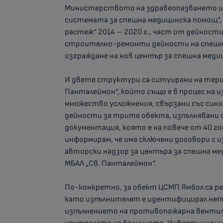
Министерството на здравеопазването из
системата за спешна медицинска помощ“,
растеж“ 2014 – 2020 г., част от дейнос
строително-ремонти дейности на спешно
изграждане на нов център за спешна меди
И двете структури са ситуирани на терит
Панталеймон“, който също е в процес на 
множество усложнения, свързани със си
дейности за трите обекта, изпълнявани 
документация, която е на повече от 40 г
информирам, че има сключени договори с 
авторски надзор за центъра за спешна м
МБАЛ „Св. Панталеймон“.
По-конкретно, за обект ЦСМП Ямбол са р
като изпълнителят е идентифицирал неп
изпълнението на противопожарна вентил