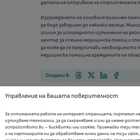
датата на откриване на строителната п
Изграждането на основния болничен компл
да бъде завършен до няколко месеца. Ми
усилия за успоредното изпълнение на де
център за спешна медицинска помощ и спе
да може да се предостави необходимото 
медицинска помощ на гражданите на облас
Сподели в:
Управление на вашата поверителност
За оптималната работа на интернет страницата, порталът н
използваме технологии, за да съхраняваме и/или да имаме достъ
устройството Ви – бисквитки или cookies. Приемайки тези тех
и на партньорите ни да обработваме лични данни на този сайт,