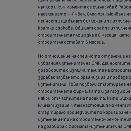
централата на болницата. Инвестиционн
надзор и към момента се съгласува в Рай
населението – Ямбол. След приключване 
дейности ще бъдат възложени за изпълнен
кратки срокове. Общият срок за изпълнен
строителната площадка е 8 месеца, като
строителя остават 6 месеца.
По отношение на спешното отделение на М
избрания изпълнител на СМР. Дейностите н
договорите с изпълнителите на строите
здравеопазването организира и проведе 
изпълнители. Това позволи стартиране 
строителната фирма, като и за този об
някои от частите на проекта, като „Архи
климатизация)“. Към настоящия момент 
стартирало процедурите по коригиране 
изпълнението на строително-ремонтните
на договора с фирмата-изпълнител на СМР