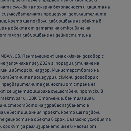
ият проект вече е преработен от авторски
онната служба за пожарна безопасност и защита на
на съгласувателната процедура, допълнителните
ие, което ще позволи завършване на обекта в
ие на обекта от датата на откриване на
 от тях за завършване на дейностите, на
БАЛ „Св. Панталеймон“, има сключен договор с
е започнаха през 2024 г. поради изтичане на
лен и авторски надзор. Министерството на
съответните процедури и сключи договори с
на предварителните дейности от страна на
ект се идентифицираха съществени пропуски в
тектура“ и „ОВК (Отопление, вентилация и
Министерството на здравеопазването е
на инвестиционния проект, което ще позволи
 дейности на обекта в срок. Съгласно условията
, срокът за реализирането им е 6 месеца от