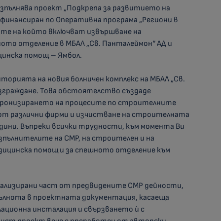
пълнява проект „Подкрепа за развитието на
 финансиран по Оперативна програма „Региони в
тите на който включват извършване на
то отделение в МБАЛ „Св. Панталеймон“ АД и
цинска помощ – Ямбол.
орията на новия болничен комплекс на МБАЛ „Св.
изграждане. Това обстоятелство създаде
нхронизирането на процесите по строителните
от различни фирми и изчистване на строителната
одини. Въпреки всички трудности, към момента Ви
изпълнителите на СМР, на строителен и на
едицинска помощ и за спешното отделение към
еализирани част от предвидените СМР дейности,
ълнота в проектната документация, касаеща
ационна инсталация и свързването ѝ с