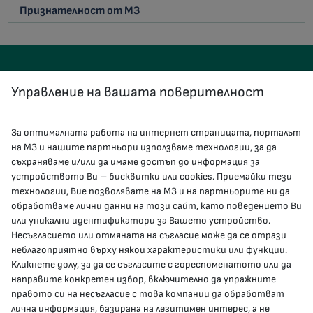
Признателност от МЗ
Управление на вашата поверителност
За оптималната работа на интернет страницата, порталът
КОНТАКТИ
на МЗ и нашите партньори използваме технологии, за да
съхраняваме и/или да имаме достъп до информация за
устройството Ви – бисквитки или cookies. Приемайки тези
гр.София, 1000, пл. „Света Неделя“ №5
технологии, Вие позволявате на МЗ и на партньорите ни да
обработваме лични данни на този сайт, като поведението Ви
delovodstvo@mh.government.bg
или уникални идентификатори за Вашето устройство.
Несъгласието или отмяната на съгласие може да се отрази
presscenter@mh.government.bg
неблагоприятно върху някои характеристики или функции.
Кликнете долу, за да се съгласите с гореспоменатото или да
направите конкретен избор, включително да упражните
МЗ В СОЦИАЛНИТЕ МРЕЖИ
правото си на несъгласие с това компании да обработват
лична информация, базирана на легитимен интерес, а не