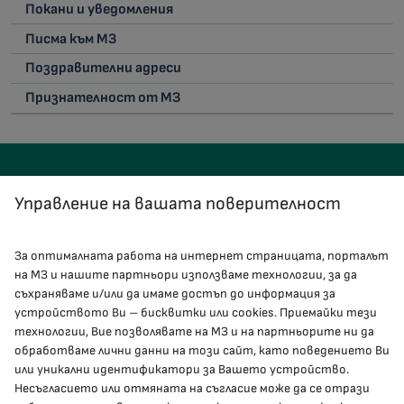
Покани и уведомления
Писма към МЗ
Поздравителни адреси
Признателност от МЗ
Управление на вашата поверителност
За оптималната работа на интернет страницата, порталът
КОНТАКТИ
на МЗ и нашите партньори използваме технологии, за да
съхраняваме и/или да имаме достъп до информация за
устройството Ви – бисквитки или cookies. Приемайки тези
гр.София, 1000, пл. „Света Неделя“ №5
технологии, Вие позволявате на МЗ и на партньорите ни да
обработваме лични данни на този сайт, като поведението Ви
delovodstvo@mh.government.bg
или уникални идентификатори за Вашето устройство.
Несъгласието или отмяната на съгласие може да се отрази
presscenter@mh.government.bg