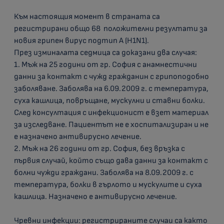
Към настоящия момент в страната са
регистрирани общо
68
положителни резултати за
новия грипен вирус подтип А
(
Н1
N
1)
.
През изминалата седмица са
доказани два
случая:
1. Мъж на 25 години от гр. София с анамнестични
данни за контакт с чужд гражданин с грипоподобно
заболяване. Заболява на 6.09.2009 г. с температура,
суха кашлица, повръщане, мускулни и ставни болки.
След консултация с инфекционист е взет материал
за изследване. Пациентът не е хоспитализиран и не
е назначено антивирусно лечение.
2. Мъж на 26 години от гр. София, без връзка с
първия случай, който също дава данни за контакт с
болни чужди граждани. Заболява на 8.09.2009 г. с
температура, болки в гърлото и мускулите и суха
кашлица. Назначено е антивирусно лечение.
Чревни инфекции:
регистрираните случаи са както