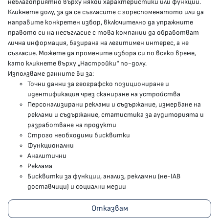
неблагоприятно върху някои характеристики или функции.
Кликнете долу, за да се съгласите с гореспоменатото или да
направите конкретен избор, включително да упражните
МЗ В СОЦИАЛНИТЕ МРЕЖИ
правото си на несъгласие с това компании да обработват
лична информация, базирана на легитимен интерес, а не
Facebook страница
съгласие. Можете да промените избора си по всяко време,
като кликнете върху „Настройки“ по-долу.
Instragram профил
Използваме данните ви за:
Точни данни за географско позициониране и
YouTube канал
идентификация чрез сканиране на устройства
Персонализирани реклами и съдържание, измерване на
Threads профил
реклами и съдържание, статистика за аудиторията и
разработване на продукти
Строго необходими бисквитки
Карта на сайта
Функционални
Аналитични
Бисквитки
Реклама
Бисквитки за функции, анализ, рекламни (не-IAB
Условия за използване
доставчици) и социални медии
Поверителност
Отказвам