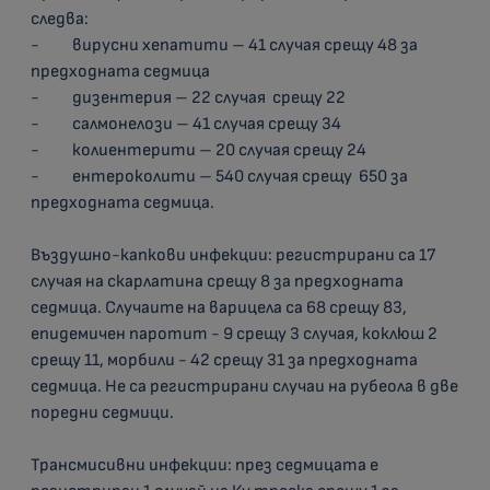
следва:
-
вирусни хепатити – 41 случая срещу 48 за
предходната седмица
-
дизентерия –
22
случая
срещу 22
-
салмонелози – 41 случая срещу 34
-
колиентерити – 20 случая срещу 24
-
ентероколити – 540 случая срещу
650
за
предходната седмица.
Въздушно-капкови инфекции:
регистрирани са 17
случая на скарлатина срещу 8 за предходната
седмица. Случаите на варицела са 68 срещу 83,
епидемичен паротит - 9 срещу 3 случая, коклюш 2
срещу 11
,
морбили - 42 срещу 31 за предходната
седмица.
Не са регистрирани случаи на рубеола в две
поредни седмици.
Трансмисивни инфекции:
през седмицата е