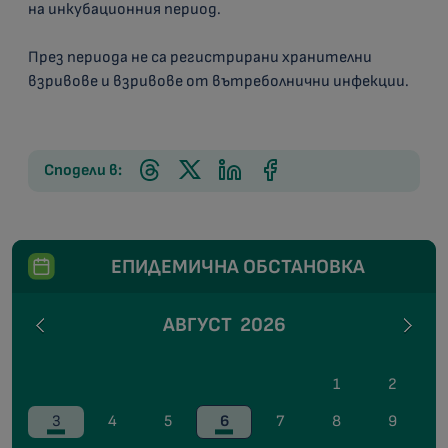
на инкубационния период.
През периода не са регистрирани хранителни
взривове и взривове от вътреболнични инфекции.
Сподели в:
ЕПИДЕМИЧНА ОБСТАНОВКА
АВГУСТ
2026
1
2
3
4
5
6
7
8
9