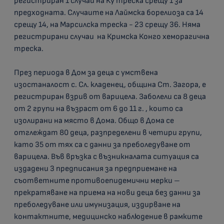
регистриран 1 случай на Ку треска срещу 1 за
предходната. Случаите на Лаймска борелиоза са 14
срещу 14
, на Марсилска треска - 23 срещу 36. Няма
регистрирани случаи
на Кримска Конго хеморагична
треска.
През периода в
Дом за деца с умствена
изостаналост с. Сл. кладенец, община Ст. Загора, е
регистриран взрив от варицела. Заболели са 8 деца
от 2 групи на възраст от 6 до 11 г. , които са
изолирани на място в Дома. Общо в Дома се
отглеждат 80 деца, разпределени в четири групи,
като 35 от тях са с данни за преболедуване от
варицела. Във връзка с възникналата ситуация са
издадени 3 предписания за предприемане на
съответните противоепидемични мерки –
прекратяване на приема на нови деца без данни за
преболедуване или имунизация, издирване на
контактните, медицинско наблюдение в рамките