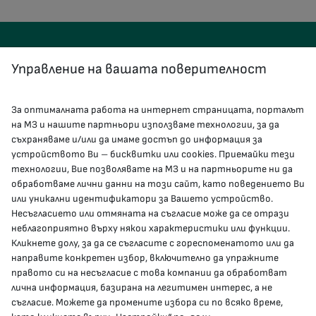
Управление на вашата поверителност
За оптималната работа на интернет страницата, порталът
КОНТАКТИ
на МЗ и нашите партньори използваме технологии, за да
съхраняваме и/или да имаме достъп до информация за
устройството Ви – бисквитки или cookies. Приемайки тези
гр.София, 1000, пл. „Света Неделя“ №5
технологии, Вие позволявате на МЗ и на партньорите ни да
обработваме лични данни на този сайт, като поведението Ви
delovodstvo@mh.government.bg
или уникални идентификатори за Вашето устройство.
Несъгласието или отмяната на съгласие може да се отрази
presscenter@mh.government.bg
неблагоприятно върху някои характеристики или функции.
Кликнете долу, за да се съгласите с гореспоменатото или да
направите конкретен избор, включително да упражните
МЗ В СОЦИАЛНИТЕ МРЕЖИ
правото си на несъгласие с това компании да обработват
лична информация, базирана на легитимен интерес, а не
Facebook страница
съгласие. Можете да промените избора си по всяко време,