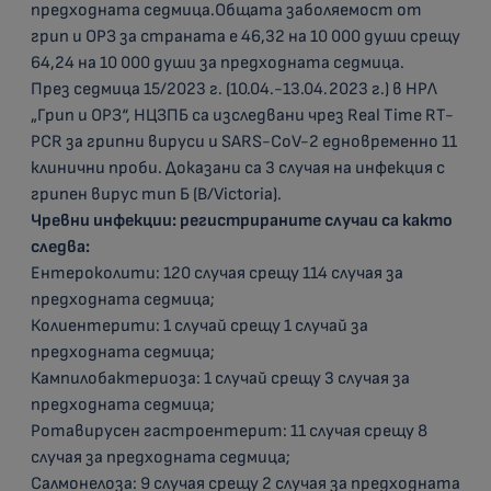
предходната седмица.Общата заболяемост от
грип и ОРЗ за страната е 46,32 на 10 000 души срещу
64,24 на 10 000 души за предходната седмица.
През седмица 15/2023 г. (10.04.-13.04.2023 г.) в НРЛ
„Грип и ОРЗ“, НЦЗПБ са изследвани чрез Real Time RT-
PCR за грипни вируси и SARS-CoV-2 едновременно 11
клинични проби. Доказани са 3 случая на инфекция с
грипен вирус тип Б (B/Victoria).
Чревни инфекции: регистрираните случаи са както
следва:
Ентероколити: 120 случая срещу 114 случая за
предходната седмица;
Колиентерити: 1 случай срещу 1 случай за
предходната седмица;
Кампилобактериоза: 1 случай срещу 3 случая за
предходната седмица;
Ротавирусен гастроентерит: 11 случая срещу 8
случая за предходната седмица;
Салмонелоза: 9 случая срещу 2 случая за предходната