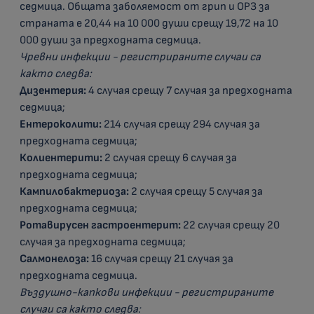
седмица. Общата заболяемост от грип и ОРЗ за
страната е 20,44 на 10 000 души срещу 19,72 на 10
000 души за предходната седмица.
Чревни инфекции - регистрираните случаи са
както следва:
Дизентерия:
4 случая срещу 7 случая за предходната
седмица;
Ентероколити:
214 случая срещу 294 случая за
предходната седмица;
Колиентерити:
2 случая срещу 6 случая за
предходната седмица;
Кампилобактериоза:
2 случая срещу 5 случая за
предходната седмица;
Ротавирусен гастроентерит:
22 случая срещу 20
случая за предходната седмица;
Салмонелоза:
16 случая срещу 21 случая за
предходната седмица.
Въздушно-капкови инфекции - регистрираните
случаи са както следва: