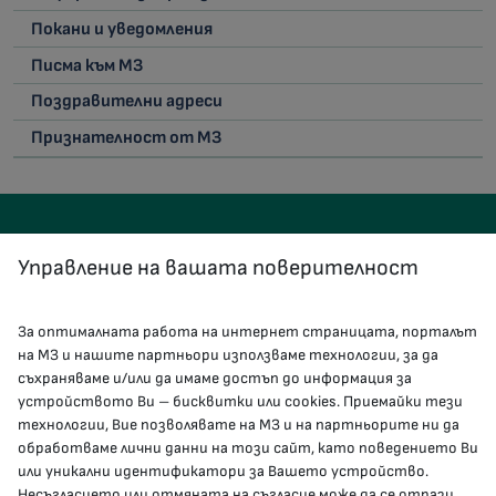
Покани и уведомления
Писма към МЗ
Поздравителни адреси
Признателност от МЗ
Управление на вашата поверителност
За оптималната работа на интернет страницата, порталът
КОНТАКТИ
на МЗ и нашите партньори използваме технологии, за да
съхраняваме и/или да имаме достъп до информация за
устройството Ви – бисквитки или cookies. Приемайки тези
гр.София, 1000, пл. „Света Неделя“ №5
технологии, Вие позволявате на МЗ и на партньорите ни да
обработваме лични данни на този сайт, като поведението Ви
delovodstvo@mh.government.bg
или уникални идентификатори за Вашето устройство.
Несъгласието или отмяната на съгласие може да се отрази