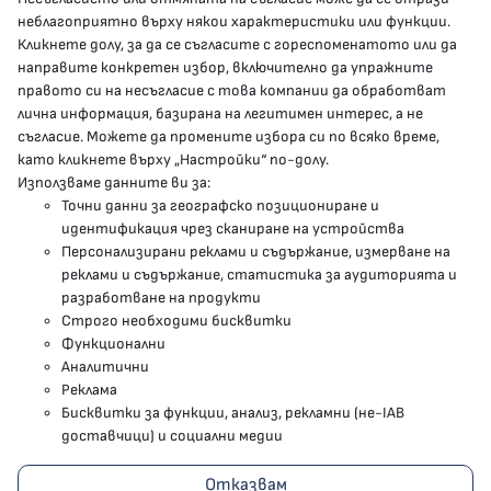
presscenter@mh.government.bg
неблагоприятно върху някои характеристики или функции.
Кликнете долу, за да се съгласите с гореспоменатото или да
направите конкретен избор, включително да упражните
МЗ В СОЦИАЛНИТЕ МРЕЖИ
правото си на несъгласие с това компании да обработват
лична информация, базирана на легитимен интерес, а не
Facebook страница
съгласие. Можете да промените избора си по всяко време,
като кликнете върху „Настройки“ по-долу.
Instragram профил
Използваме данните ви за:
Точни данни за географско позициониране и
YouTube канал
идентификация чрез сканиране на устройства
Персонализирани реклами и съдържание, измерване на
Threads профил
реклами и съдържание, статистика за аудиторията и
разработване на продукти
Строго необходими бисквитки
Карта на сайта
Функционални
Аналитични
Бисквитки
Реклама
Бисквитки за функции, анализ, рекламни (не-IAB
Условия за използване
доставчици) и социални медии
Поверителност
Отказвам