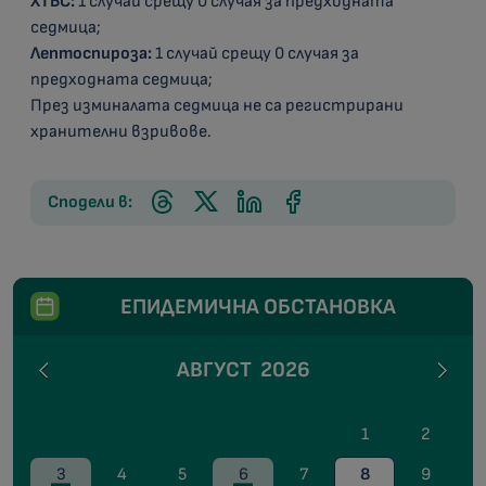
ХТБС:
1 случай срещу 0 случая за предходната
седмица;
Лептоспироза:
1 случай срещу 0 случая за
предходната седмица;
През изминалата седмица не са регистрирани
хранителни взривове.
Сподели в:
ЕПИДЕМИЧНА ОБСТАНОВКА
АВГУСТ
2026
1
2
3
4
5
6
7
8
9