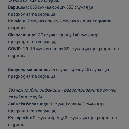
случаи са, както следва:
Варицела:
655 случая срещу 553 случая за
предходната седмица;
Коклюш:
2 случая срещу 4 случая за предходната
седмица;
Скарлатина:
120 случая срещу 140 случая за
предходната седмица;
COVID-19
:
16 случая срещу 39 случая за предходната
седмица.
Вирусни хепатити:
14 случая срещу 10 случая за
предходната седмица.
Трансмисивни инфекции - регистрираните случаи
са както следва:
Лаймска борелиоза:
1 случай срещу 3 случая за
предходната седмица;
Ку-треска:
0 случая срещу 2 случая за предходната
седмица;