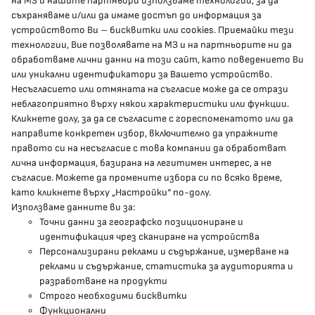
КОНТАКТИ
на МЗ и нашите партньори използваме технологии, за да
съхраняваме и/или да имаме достъп до информация за
устройството Ви – бисквитки или cookies. Приемайки тези
гр.София, 1000, пл. „Света Неделя“ №5
технологии, Вие позволявате на МЗ и на партньорите ни да
обработваме лични данни на този сайт, като поведението Ви
delovodstvo@mh.government.bg
или уникални идентификатори за Вашето устройство.
Несъгласието или отмяната на съгласие може да се отрази
presscenter@mh.government.bg
неблагоприятно върху някои характеристики или функции.
Кликнете долу, за да се съгласите с гореспоменатото или да
направите конкретен избор, включително да упражните
МЗ В СОЦИАЛНИТЕ МРЕЖИ
правото си на несъгласие с това компании да обработват
лична информация, базирана на легитимен интерес, а не
Facebook страница
съгласие. Можете да промените избора си по всяко време,
като кликнете върху „Настройки“ по-долу.
Instragram профил
Използваме данните ви за:
Точни данни за географско позициониране и
YouTube канал
идентификация чрез сканиране на устройства
Персонализирани реклами и съдържание, измерване на
Threads профил
реклами и съдържание, статистика за аудиторията и
разработване на продукти
Строго необходими бисквитки
Карта на сайта
Функционални