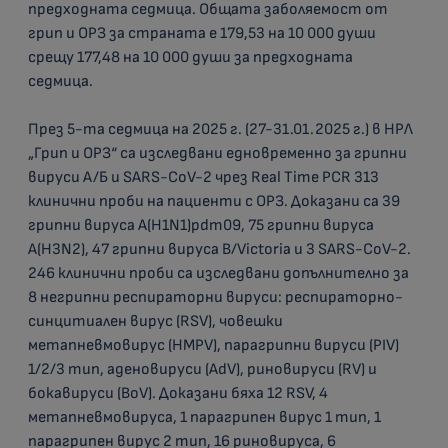
предходната седмица. Общата заболяемост от
грип и ОРЗ за страната е 179,53 на 10 000 души
срещу 177,48 на 10 000 души за предходната
седмица.
През 5-та седмица на 2025 г. (27-31.01.2025 г.) в НРЛ
„Грип и ОРЗ“ са изследвани едновременно за грипни
вируси А/Б и SARS-CoV-2 чрез Real Time PCR 313
клинични проби на пациенти с ОРЗ. Доказани са 39
грипни вируса A(H1N1)pdm09, 75 грипни вируса
A(H3N2), 47 грипни вируса B/Victoria и 3 SARS-CoV-2.
246 клинични проби са изследвани допълнително за
8 негрипни респираторни вируси: респираторно-
синцитиален вирус (RSV), човешки
метапневмовирус (HMPV), парагрипни вируси (PIV)
1/2/3 тип, аденовируси (AdV), риновируси (RV) и
бокавируси (BoV). Доказани бяха 12 RSV, 4
метапневмовируса, 1 парагрипен вирус 1 тип, 1
парагрипен вирус 2 тип, 16 риновируса, 6