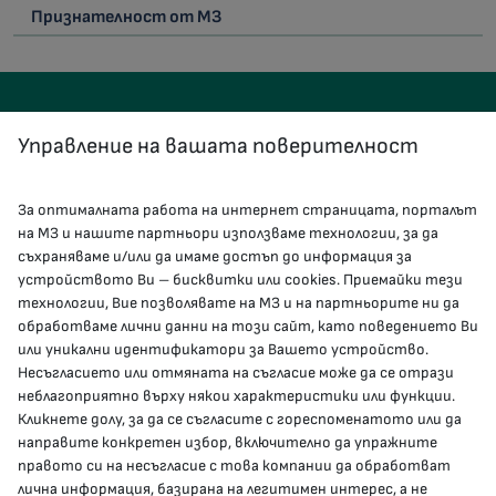
Признателност от МЗ
Управление на вашата поверителност
За оптималната работа на интернет страницата, порталът
КОНТАКТИ
на МЗ и нашите партньори използваме технологии, за да
съхраняваме и/или да имаме достъп до информация за
устройството Ви – бисквитки или cookies. Приемайки тези
гр.София, 1000, пл. „Света Неделя“ №5
технологии, Вие позволявате на МЗ и на партньорите ни да
обработваме лични данни на този сайт, като поведението Ви
delovodstvo@mh.government.bg
или уникални идентификатори за Вашето устройство.
Несъгласието или отмяната на съгласие може да се отрази
presscenter@mh.government.bg
неблагоприятно върху някои характеристики или функции.
Кликнете долу, за да се съгласите с гореспоменатото или да
направите конкретен избор, включително да упражните
МЗ В СОЦИАЛНИТЕ МРЕЖИ
правото си на несъгласие с това компании да обработват
лична информация, базирана на легитимен интерес, а не