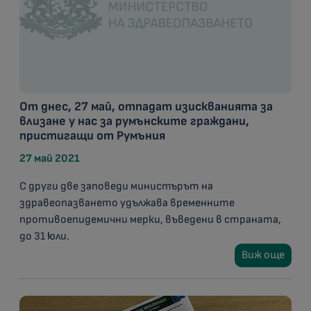
От днес, 27 май, отпадат изискванията за
влизане у нас за румънските граждани,
пристигащи от Румъния
27 май 2021
С други две заповеди министърът на
здравеопазването удължава временните
противоепидемични мерки, въведени в страната,
до 31 юли.
Виж още