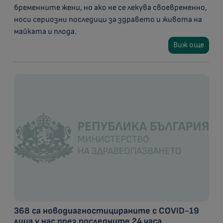
бременните жени, но ако не се лекува своевременно,
носи сериозни последици за здравето и живота на
майката и плода.
Виж още
368 са новодиагностицираните с COVID-19
лица у нас през последните 24 часа