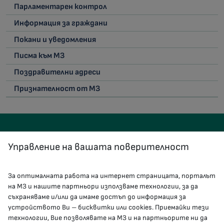
Парламентарен контрол
Информация за граждани
Покани и уведомления
Писма към МЗ
Поздравителни адреси
Признателност от МЗ
Управление на вашата поверителност
За оптималната работа на интернет страницата, порталът
КОНТАКТИ
на МЗ и нашите партньори използваме технологии, за да
съхраняваме и/или да имаме достъп до информация за
устройството Ви – бисквитки или cookies. Приемайки тези
гр.София, 1000, пл. „Света Неделя“ №5
технологии, Вие позволявате на МЗ и на партньорите ни да