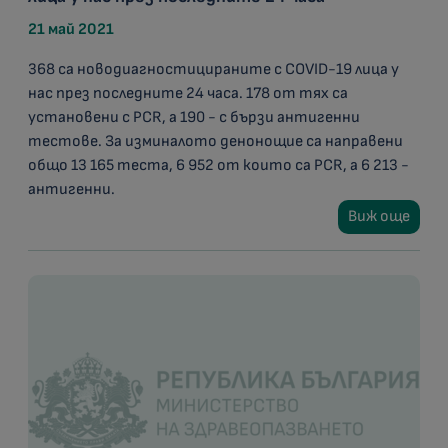
21 май 2021
368 са новодиагностицираните с COVID-19 лица у
нас през последните 24 часа. 178 от тях са
установени с PCR, а 190 - с бързи антигенни
тестове. За изминалото денонощие са направени
общо 13 165 теста, 6 952 от които са PCR, а 6 213 -
антигенни.
Виж още