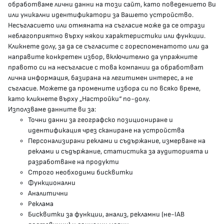
обработваме лични данни на този сайт, като поведението Ви
delovodstvo@mh.government.bg
или уникални идентификатори за Вашето устройство.
Несъгласието или отмяната на съгласие може да се отрази
presscenter@mh.government.bg
неблагоприятно върху някои характеристики или функции.
Кликнете долу, за да се съгласите с гореспоменатото или да
направите конкретен избор, включително да упражните
МЗ В СОЦИАЛНИТЕ МРЕЖИ
правото си на несъгласие с това компании да обработват
лична информация, базирана на легитимен интерес, а не
Facebook страница
съгласие. Можете да промените избора си по всяко време,
като кликнете върху „Настройки“ по-долу.
Instragram профил
Използваме данните ви за:
Точни данни за географско позициониране и
YouTube канал
идентификация чрез сканиране на устройства
Персонализирани реклами и съдържание, измерване на
Threads профил
реклами и съдържание, статистика за аудиторията и
разработване на продукти
Строго необходими бисквитки
Карта на сайта
Функционални
Аналитични
Бисквитки
Реклама
Бисквитки за функции, анализ, рекламни (не-IAB
Условия за използване