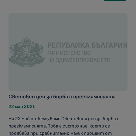
Световен ден за борба с прееклампсията
22 май 2021
На 22 май отбелязваме Световния ден за борба с
прееклампсията. Това е състояние, което се
проявява при сравнително малък процент от