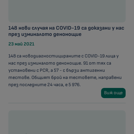
148 нови случая на COVID-19 са доказани у нас
през изминалото денонощие
23 май 2021
148 са новодиагностицираните с COVID-19 лица у
нас през изминалото денонощие. 91 от тях са
установени с PCR, а 57 - с бързи антигенни
тестове. Общият брой на тестовете, направени
през последните 24 часа, е 5 976.
Виж още