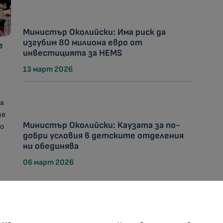
Министър Околийски: Има риск да
изгубим 80 милиона евро от
е
инвестицията за HEMS
13 март 2026
да
те
Министър Околийски: Каузата за по-
то
добри условия в детските отделения
ни обединява
06 март 2026
КОНТАКТИ
М