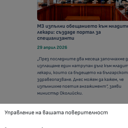
МЗ изпълни обещанието към младит
лекари: създаде портал за
специализанти
29 април 2026
„През последните два месеца започнахме 
изплащаме един натрупан дълг към млади
лекари, които са бъдещето на българско
здравеопазване. Днес можем да кажем, че
изпълнихме поетия ангажимент“, заяви
министър Околийски.
Управление на вашата поверителност