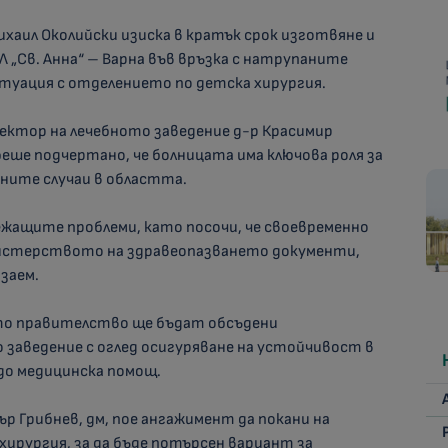
аил Околийски изиска в кратък срок изготвяне и
 „Св. Анна“ – Варна във връзка с натрупаните
туация с отделението по детска хирургия.
ректор на лечебното заведение д-р Красимир
беше подчертано, че болницата има ключова роля за
ните случаи в областта.
ежащите проблеми, като посочи, че своевременно
истерството на здравеопазването документи,
 заем.
то правителство ще бъдат обсъдени
заведение с оглед осигуряване на устойчивост в
до медицинска помощ.
 Грибнев, дм, пое ангажимент да покани на
хирургия, за да бъде потърсен вариант за