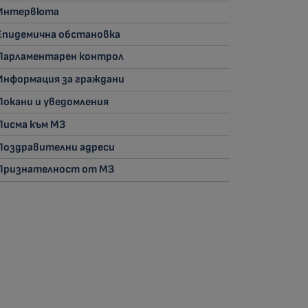
Интервюта
Епидемична обстановка
Парламентарен контрол
Информация за граждани
Покани и уведомления
Писма към МЗ
Поздравителни адреси
Признателност от МЗ