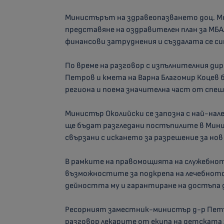
Министърът на здравеопазването доц. Мих
представяне на оздравителен план за МБАЛ
финансови затруднения и създалата се си
По време на разговор с изпълнителния ди
Петров и кмета на Варна Благомир Коцев 
региона и поема значителна част от спеш
Министър Околийски се запозна с най-нал
ще бъдат разгледани постъпилите в Мин
свързани с искането за разрешение за нов
В рамките на правомощията на служебно
възможностите за подкрепа на лечебното 
дейността му и гарантиране на достъпа 
Ресорният заместник-министър д-р Петър
разговор лекарите от екипа на детската 