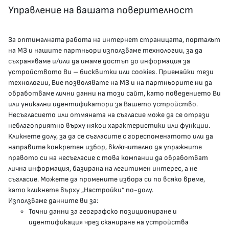
Управление на вашата поверителност
За оптималната работа на интернет страницата, порталът
КОНТАКТИ
на МЗ и нашите партньори използваме технологии, за да
съхраняваме и/или да имаме достъп до информация за
устройството Ви – бисквитки или cookies. Приемайки тези
гр.София, 1000, пл. „Света Неделя“ №5
технологии, Вие позволявате на МЗ и на партньорите ни да
обработваме лични данни на този сайт, като поведението Ви
delovodstvo@mh.government.bg
или уникални идентификатори за Вашето устройство.
Несъгласието или отмяната на съгласие може да се отрази
presscenter@mh.government.bg
неблагоприятно върху някои характеристики или функции.
Кликнете долу, за да се съгласите с гореспоменатото или да
направите конкретен избор, включително да упражните
МЗ В СОЦИАЛНИТЕ МРЕЖИ
правото си на несъгласие с това компании да обработват
лична информация, базирана на легитимен интерес, а не
Facebook страница
съгласие. Можете да промените избора си по всяко време,
като кликнете върху „Настройки“ по-долу.
Instragram профил
Използваме данните ви за:
Точни данни за географско позициониране и
YouTube канал
идентификация чрез сканиране на устройства