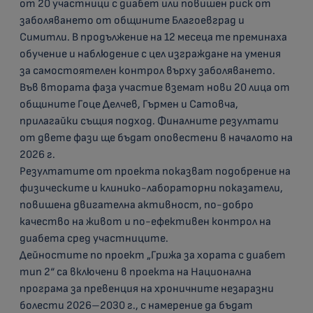
от 20 участници с диабет или повишен риск от
заболяването от общините Благоевград и
Симитли. В продължение на 12 месеца те преминаха
обучение и наблюдение с цел изграждане на умения
за самостоятелен контрол върху заболяването.
Във втората фаза участие вземат нови 20 лица от
общините Гоце Делчев, Гърмен и Сатовча,
прилагайки същия подход. Финалните резултати
от двете фази ще бъдат оповестени в началото на
2026 г.
Резултатите от проекта показват подобрение на
физическите и клинико-лабораторни показатели,
повишена двигателна активност, по-добро
качество на живот и по-ефективен контрол на
диабета сред участниците.
Дейностите по проект „Грижа за хората с диабет
тип 2“ са включени в проекта на Национална
програма за превенция на хроничните незаразни
болести 2026–2030 г., с намерение да бъдат