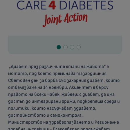
„Диабет през различните етапи на живота“ е
мотото, под което преминава тазгодишния
Световен ден за борба със захарния диабет, който
отбелязваме на 14 ноември. Акцентът е върху
правото на всеки човек, живеещ с диабет, да има
достъп до интегрирани грижи, подкрепяща среда и
политики, които насърчават здравето,
достойнството и самоконтрола.
Министерство на здравеопазването и Регионална
здравна инспекция - Благоевград продължават