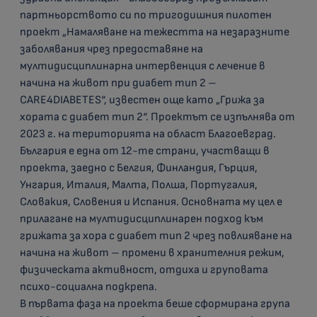
партньорството си по тригодишния пилотен
проект „Намаляване на тежестта на незаразните
заболявания чрез предоставяне на
мултидисциплинарна интервенция с лечение в
начина на живот при диабет тип 2 –
CARE4DIABETES“, известен още като „Грижа за
хората с диабет тип 2“. Проектът се изпълнява от
2023 г. на територията на област Благоевград.
България е една от 12-те страни, участващи в
проекта, заедно с Белгия, Финландия, Гърция,
Унгария, Италия, Малта, Полша, Португалия,
Словакия, Словения и Испания. Основната му цел е
прилагане на мултидисциплинарен подход към
грижата за хора с диабет тип 2 чрез повлияване на
начина на живот – промени в хранителния режим,
физическата активност, отдиха и груповата
психо-социална подкрепа.
В първата фаза на проекта беше сформирана група