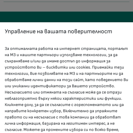
Управление на вашата поверителност
За оптималната работа на интернет страницата, порталът
КОНТАКТИ
на МЗ и нашите партньори използваме технологии, за да
съхраняваме и/или да имаме достъп до информация за
устройството Ви – бисквитки или cookies. Приемайки тези
гр.София, 1000, пл. „Света Неделя“ №5
технологии, Вие позволявате на МЗ и на партньорите ни да
обработваме лични данни на този сайт, като поведението Ви
delovodstvo@mh.government.bg
или уникални идентификатори за Вашето устройство.
Несъгласието или отмяната на съгласие може да се отрази
presscenter@mh.government.bg
неблагоприятно върху някои характеристики или функции.
Кликнете долу, за да се съгласите с гореспоменатото или да
направите конкретен избор, включително да упражните
МЗ В СОЦИАЛНИТЕ МРЕЖИ
правото си на несъгласие с това компании да обработват
лична информация, базирана на легитимен интерес, а не
Facebook страница
съгласие. Можете да промените избора си по всяко време,