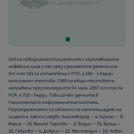
340 са новодиагностицираните с коронавирусна
инфекция лица у нас през изминалото денонощие.
От тях 181 са установени с PCR, а 159 - с бързи
антигенни тестове. 2585 са общо тестовете,
направени през последните 24 часа. 1867 от тях са
PCR, а 718 - бързи. Това сочат данните в
Националната информационна система.
Разпределението по области по настоящ адрес на
лицата е, както следва: Благоевград – 4; Бургас – 9;
Варна – 18; Велико Търново – 2; Видин – 15; Враца –
16; Габрово – 4; Добрич – 12; Кюстендил – 10; Ловеч