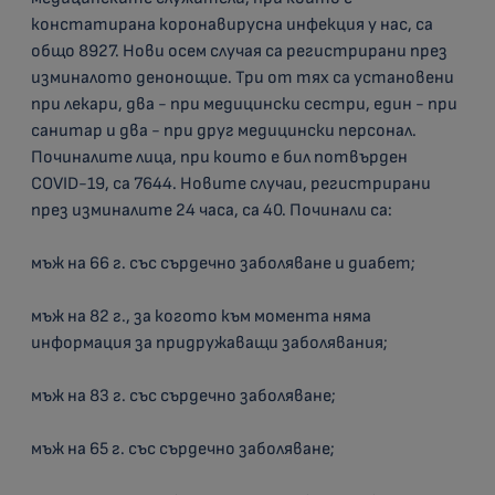
констатирана коронавирусна инфекция у нас, са
общо 8927. Нови осем случая са регистрирани през
изминалото денонощие. Три от тях са установени
при лекари, два - при медицински сестри, един - при
санитар и два - при друг медицински персонал.
Починалите лица, при които е бил потвърден
COVID-19, са 7644. Новите случаи, регистрирани
през изминалите 24 часа, са 40. Починали са:
мъж на 66 г. със сърдечно заболяване и диабет;
мъж на 82 г., за когото към момента няма
информация за придружаващи заболявания;
мъж на 83 г. със сърдечно заболяване;
мъж на 65 г. със сърдечно заболяване;