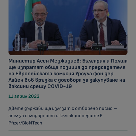
Министър Асен Меджидиев: България и Полша
ще изпратят обща позиция до председателя
на Европейската комисия Урсула фон дер
Лайен във връзка с договора за закупуване на
ваксини срещу COVID-19
11 април 2023
Двете държави ще излязат с отворено писмо –
апел за солидарност и към акционерите в
Pfizer/BioNTech