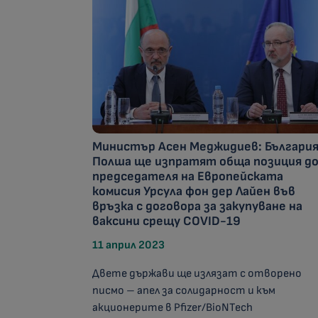
Министър Асен Меджидиев: България
Полша ще изпратят обща позиция д
председателя на Европейската
комисия Урсула фон дер Лайен във
връзка с договора за закупуване на
ваксини срещу COVID-19
11 април 2023
Двете държави ще излязат с отворено
писмо – апел за солидарност и към
акционерите в Pfizer/BioNTech