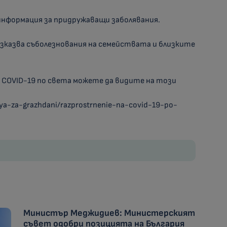
 информация за придружаващи заболявания.
казва съболезнования на семействата и близките
 COVID-19 по света можете да видите на този
ya-za-grazhdani/razprostrnenie-na-covid-19-po-
Министър Меджидиев: Министерският
съвет одобри позицията на България