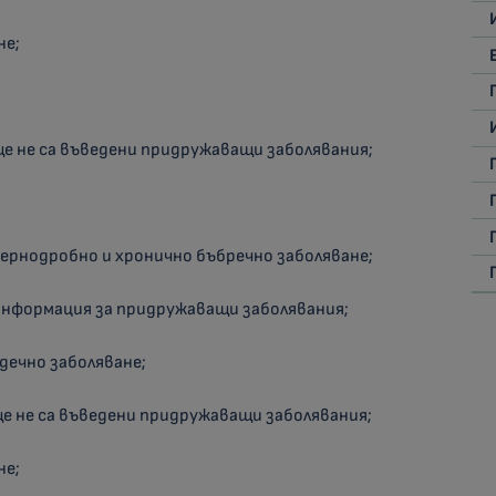
не;
още не са въведени придружаващи заболявания;
 чернодробно и хронично бъбречно заболяване;
 информация за придружаващи заболявания;
рдечно заболяване;
още не са въведени придружаващи заболявания;
не;