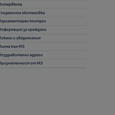
Интервюта
Епидемична обстановка
Парламентарен контрол
Информация за граждани
Покани и уведомления
Писма към МЗ
Поздравителни адреси
Признателност от МЗ