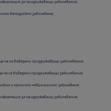
 информация за придружаващи заболявания;
нично белодробно заболяване;
още не са въведени придружаващи заболявания;
още не са въведени придружаващи заболявания;
дробно и хронично неврологично заболяване;
 информация за придружаващи заболявания;