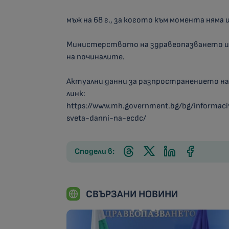
мъж на 68 г., за когото към момента няма
Министерството на здравеопазването из
на починалите.
Актуални данни за разпространението на
линк:
https://www.mh.government.bg/bg/informaci
sveta-danni-na-ecdc/
Сподели в:
СВЪРЗАНИ НОВИНИ