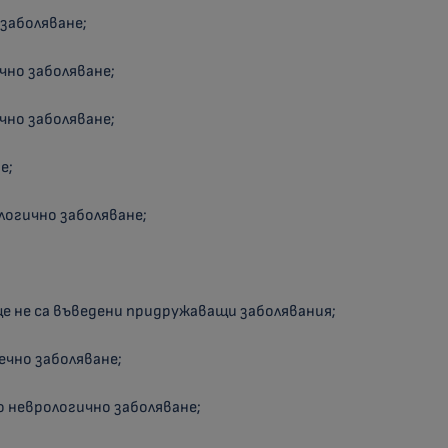
 заболяване;
ечно заболяване;
ечно заболяване;
е;
ологично заболяване;
още не са въведени придружаващи заболявания;
речно заболяване;
но неврологично заболяване;