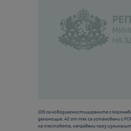
105 са новодиагностицираните с коронави
денонощие. 42 от тях са установени с PC
на тестовете, направени през изминалите 2