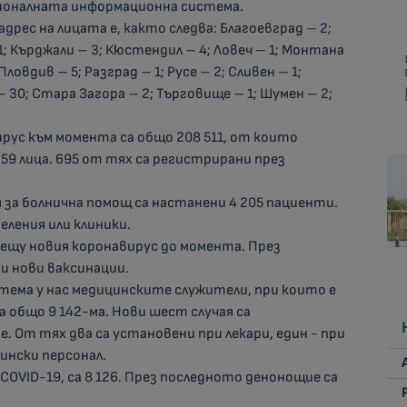
ционалната информационна система.
рес на лицата е, както следва: Благоевград – 2;
– 1; Кърджали – 3; Кюстендил – 4; Ловеч – 1; Монтана
Пловдив – 5; Разград – 1; Русе – 2; Сливен – 1;
– 30; Стара Загора – 2; Търговище – 1; Шумен – 2;
ирус към момента са общо 208 511, от които
 259 лица. 695 от тях са регистрирани през
 за болнична помощ са настанени 4 205 пациенти.
ления или клиники.
срещу новия коронавирус до момента. През
и нови ваксинации.
ема у нас медицинските служители, при които е
 общо 9 142-ма. Нови шест случая са
 От тях два са установени при лекари, един - при
ински персонал.
COVID-19, са 8 126. През последното денонощие са
: