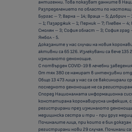
антигенни. Това показват данните в На
Разпределението по области по настоящ ад
Бургас – 7; Варна – 14; Враца – 5; Добрич 
– 1; Пазарджик – 1; Перник – 7; Плевен – 4; 
Смолян – 3; София област – 3; София град 
Ямбол - 5.
Доказаните у нас случаи на новия коронав
активни са 65 126. Излекувани са вече 135
изминалото денонощие.
С потвърден COVID-19 в лечебни заведения
От тях 380 се намират в интензивни отде
Общо 13 473 лица у нас са се ваксинирали 
последното денонощие не са регистриран
Според Националната информационна сист
констатирана коронавирусна инфекция, са
регистрирани през изминалото денонощие.
медицинска сестра и три - при друг медиц
Починалите лица, при които е бил доказан 
регистрирани нови 29 случая. Починали са