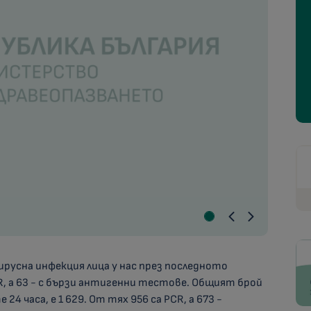
русна инфекция лица у нас през последното
R, а 63 - с бързи антигенни тестове. Общият брой
4 часа, е 1 629. От тях 956 са PCR, а 673 -