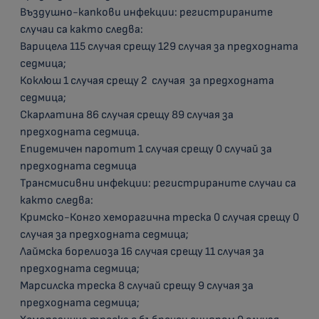
Въздушно-капкови инфекции: регистрираните
случаи са както следва:
Варицела 115 случая срещу 129 случая за предходната
седмица;
Коклюш 1 случая срещу 2 случая за предходната
седмица;
Скарлатина 86 случая срещу 89 случая за
предходната седмица.
Епидемичен паротит 1 случая срещу 0 случай за
предходната седмица
Трансмисивни инфекции: регистрираните случаи са
както следва:
Кримско-Конго хеморагична треска 0 случая срещу 0
случая за предходната седмица;
Лаймска борелиоза 16 случая срещу 11 случая за
предходната седмица;
Марсилска треска 8 случай срещу 9 случая за
предходната седмица;