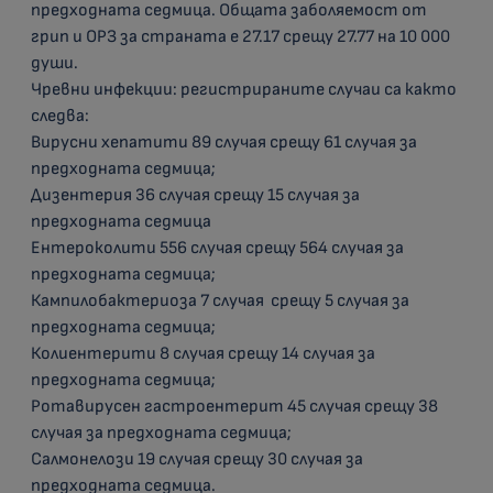
предходната седмица. Общата заболяемост от
грип и ОРЗ за страната е 27.17 срещу 27.77 на 10 000
души.
Чревни инфекции: регистрираните случаи са както
следва:
Вирусни хепатити 89 случая срещу 61 случая за
предходната седмица;
Дизентерия 36 случая срещу 15 случая за
предходната седмица
Ентероколити 556 случая срещу 564 случая за
предходната седмица;
Кампилобактериоза 7 случая срещу 5 случая за
предходната седмица;
Колиентерити 8 случая срещу 14 случая за
предходната седмица;
Ротавирусен гастроентерит 45 случая срещу 38
случая за предходната седмица;
Салмонелози 19 случая срещу 30 случая за
предходната седмица.