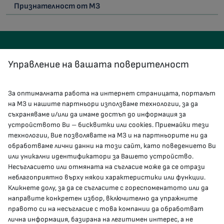
Признателност от МЗ
Управление на вашата поверителност
За оптималната работа на интернет страницата, порталът
КОНТАКТИ
на МЗ и нашите партньори използваме технологии, за да
съхраняваме и/или да имаме достъп до информация за
устройството Ви – бисквитки или cookies. Приемайки тези
гр.София, 1000, пл. „Света Неделя“ №5
технологии, Вие позволявате на МЗ и на партньорите ни да
обработваме лични данни на този сайт, като поведението Ви
delovodstvo@mh.government.bg
или уникални идентификатори за Вашето устройство.
Несъгласието или отмяната на съгласие може да се отрази
presscenter@mh.government.bg
неблагоприятно върху някои характеристики или функции.
Кликнете долу, за да се съгласите с гореспоменатото или да
направите конкретен избор, включително да упражните
МЗ В СОЦИАЛНИТЕ МРЕЖИ
правото си на несъгласие с това компании да обработват
лична информация, базирана на легитимен интерес, а не