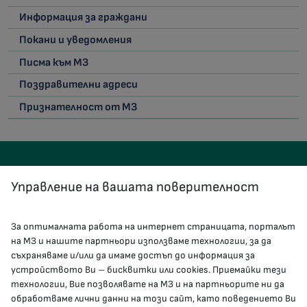
Информация за граждани
Покани и уведомления
Писма към МЗ
Поздравителни адреси
Признателност от МЗ
Управление на вашата поверителност
За оптималната работа на интернет страницата, порталът
КОНТАКТИ
на МЗ и нашите партньори използваме технологии, за да
съхраняваме и/или да имаме достъп до информация за
устройството Ви – бисквитки или cookies. Приемайки тези
гр.София, 1000, пл. „Света Неделя“ №5
технологии, Вие позволявате на МЗ и на партньорите ни да
обработваме лични данни на този сайт, като поведението Ви
delovodstvo@mh.government.bg