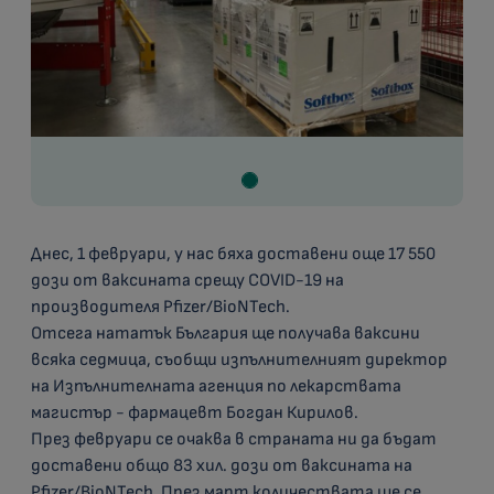
Днес, 1 февруари, у нас бяха доставени още 17 550
дози от ваксината срещу COVID-19 на
производителя Pfizer/BioNTech.
Отсега нататък България ще получава ваксини
всяка седмица, съобщи изпълнителният директор
на Изпълнителната агенция по лекарствата
магистър - фармацевт Богдан Кирилов.
През февруари се очаква в страната ни да бъдат
доставени общо 83 хил. дози от ваксината на
Pfizer/BioNTech. През март количествата ще се