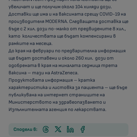
увеличат и ще получим около 104 хиляди дози.
Доставки ще има и на ваксината срещу COVID-19 на
производителя MODERNA. Следващата доставка ще
бъде с 2 хил. дози по-малко от предвидените 8 хил.,
като количествата ще бъдат компенсирани в
рамките на месеца.
До края на февруари по предварителна информация
ще бъдат доставени и около 260 хил. дози от
одобрената в края на миналата седмица трета
ваксина – тази на AstraZeneca.
Продуктовата информация – кратка
характеристика и листовка за пациента – ще бъде
публикувана на интернет страниците на
Министерството на здравеопазването и
Изпълнителната агенция по лекарствата.
Сподели в: