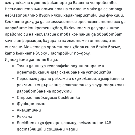
или уникални идентификатори за Вашето устройство.
Несъгласието или отмяната на съгласие може да се отрази
presscenter@mh.government.bg
неблагоприятно върху някои характеристики или функции.
Кликнете долу, за да се съгласите с гореспоменатото или да
направите конкретен избор, включително да упражните
МЗ В СОЦИАЛНИТЕ МРЕЖИ
правото си на несъгласие с това компании да обработват
лична информация, базирана на легитимен интерес, а не
Facebook страница
съгласие. Можете да промените избора си по всяко време,
като кликнете върху „Настройки“ по-долу.
Instragram профил
Използваме данните ви за:
Точни данни за географско позициониране и
YouTube канал
идентификация чрез сканиране на устройства
Персонализирани реклами и съдържание, измерване на
Threads профил
реклами и съдържание, статистика за аудиторията и
разработване на продукти
Строго необходими бисквитки
Карта на сайта
Функционални
Аналитични
Бисквитки
Реклама
Бисквитки за функции, анализ, рекламни (не-IAB
Условия за използване
доставчици) и социални медии