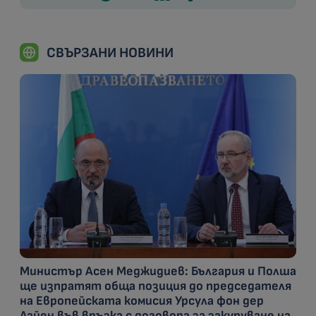
СВЪРЗАНИ НОВИНИ
Министър Асен Меджидиев: България и Полша
ще изпратят обща позиция до председателя
на Европейската комисия Урсула фон дер
Лайен във връзка с договора за закупуване на