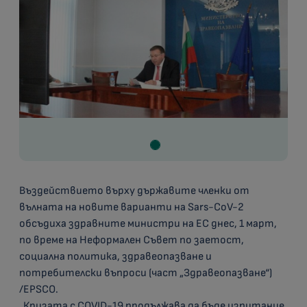
Въздействието върху държавите членки от
вълната на новите варианти на Sars-CoV-2
обсъдиха здравните министри на ЕС днес, 1 март,
по време на Неформален Съвет по заетост,
социална политика, здравеопазване и
потребителски въпроси (част „Здравеопазване“)
/EPSCO.
„Кризата с COVID-19 продължава да бъде изпитание