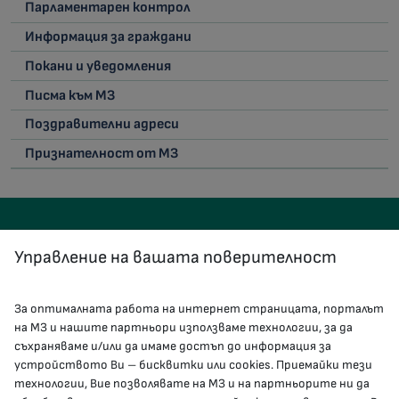
Парламентарен контрол
Информация за граждани
Покани и уведомления
Писма към МЗ
Поздравителни адреси
Признателност от МЗ
Управление на вашата поверителност
За оптималната работа на интернет страницата, порталът
КОНТАКТИ
на МЗ и нашите партньори използваме технологии, за да
съхраняваме и/или да имаме достъп до информация за
устройството Ви – бисквитки или cookies. Приемайки тези
гр.София, 1000, пл. „Света Неделя“ №5
технологии, Вие позволявате на МЗ и на партньорите ни да