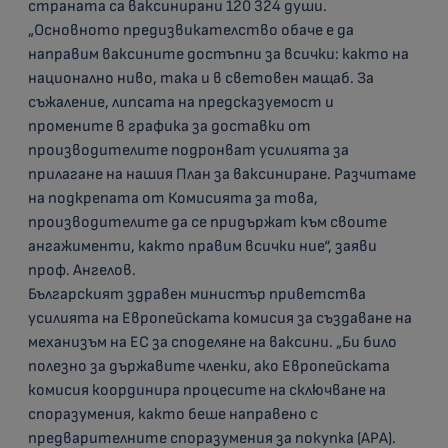
страната са ваксинирани 120 324 души.
„Основното предизвикателство обаче е да
направим ваксините достъпни за всички: както на
национално ниво, така и в световен мащаб. За
съжаление, липсата на предсказуемост и
промените в графика за доставки от
производителите подронват усилията за
прилагане на нашия План за ваксиниране. Разчитаме
на подкрепата от Комисията за това,
производителите да се придържат към своите
ангажименти, както правим всички ние“, заяви
проф. Ангелов.
Българският здравен министър приветства
усилията на Европейската комисия за създаване на
механизъм на ЕС за споделяне на ваксини. „Би било
полезно за държавите членки, ако Европейската
комисия координира процесите на сключване на
споразумения, както беше направено с
предварителните споразумения за покупка (APA).