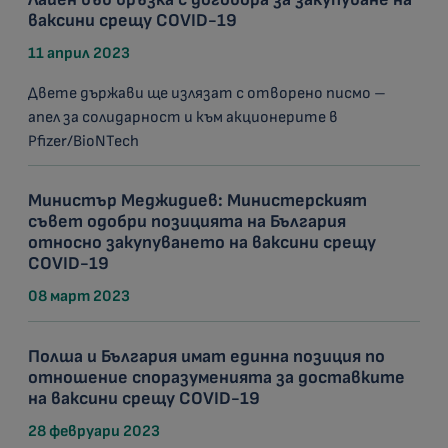
ваксини срещу COVID-19
11 април 2023
Двете държави ще излязат с отворено писмо –
апел за солидарност и към акционерите в
Pfizer/BioNTech
Министър Меджидиев: Министерският
съвет одобри позицията на България
относно закупуването на ваксини срещу
COVID-19
08 март 2023
Полша и България имат единна позиция по
отношение споразуменията за доставките
на ваксини срещу COVID-19
28 февруари 2023