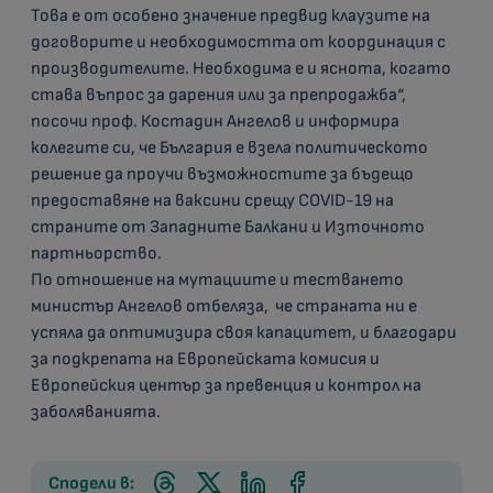
Това е от особено значение предвид клаузите на
договорите и необходимостта от координация с
производителите. Необходима е и яснота, когато
става въпрос за дарения или за препродажба“,
посочи проф. Костадин Ангелов и информира
колегите си, че България е взела политическото
решение да проучи възможностите за бъдещо
предоставяне на ваксини срещу COVID-19 на
страните от Западните Балкани и Източното
партньорство.
По отношение на мутациите и тестването
министър Ангелов отбеляза, че страната ни е
успяла да оптимизира своя капацитет, и благодари
за подкрепата на Европейската комисия и
Европейския център за превенция и контрол на
заболяванията.
Сподели в: