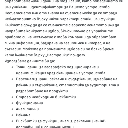
обработваме лични данни на този сайт, като поведението Ви
delovodstvo@mh.government.bg
или уникални идентификатори за Вашето устройство.
Несъгласието или отмяната на съгласие може да се отрази
presscenter@mh.government.bg
неблагоприятно върху някои характеристики или функции.
Кликнете долу, за да се съгласите с гореспоменатото или да
направите конкретен избор, включително да упражните
МЗ В СОЦИАЛНИТЕ МРЕЖИ
правото си на несъгласие с това компании да обработват
лична информация, базирана на легитимен интерес, а не
Facebook страница
съгласие. Можете да промените избора си по всяко време,
като кликнете върху „Настройки“ по-долу.
Instragram профил
Използваме данните ви за:
Точни данни за географско позициониране и
YouTube канал
идентификация чрез сканиране на устройства
Персонализирани реклами и съдържание, измерване на
Threads профил
реклами и съдържание, статистика за аудиторията и
разработване на продукти
Строго необходими бисквитки
Карта на сайта
Функционални
Аналитични
Бисквитки
Реклама
Бисквитки за функции, анализ, рекламни (не-IAB
Условия за използване
доставчици) и социални медии