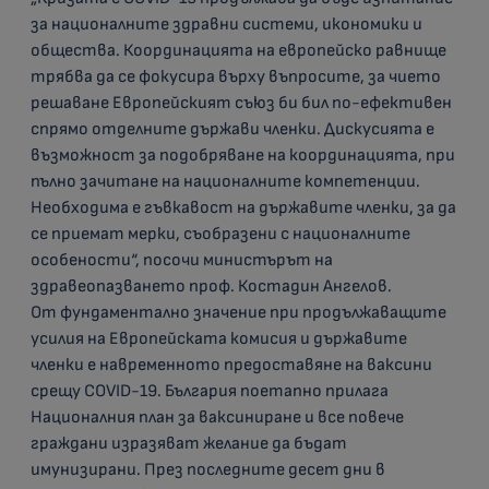
за националните здравни системи, икономики и
общества. Координацията на европейско равнище
трябва да се фокусира върху въпросите, за чието
решаване Европейският съюз би бил по-ефективен
спрямо отделните държави членки. Дискусията е
възможност за подобряване на координацията, при
пълно зачитане на националните компетенции.
Необходима е гъвкавост на държавите членки, за да
се приемат мерки, съобразени с националните
особености“, посочи министърът на
здравеопазването проф. Костадин Ангелов.
От фундаментално значение при продължаващите
усилия на Европейската комисия и държавите
членки е навременното предоставяне на ваксини
срещу COVID-19. България поетапно прилага
Националния план за ваксиниране и все повече
граждани изразяват желание да бъдат
имунизирани. През последните десет дни в