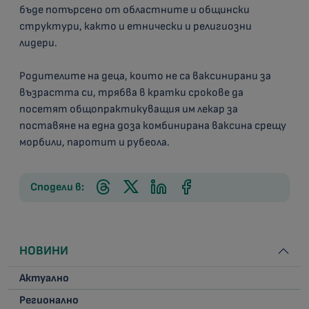
бъде потърсено от областните и общински
структури, както и етнически и религиозни
лидери.
Родителите на деца, които не са ваксинирани за
възрастта си, трябва в кратки срокове да
посетят общопрактикуващия им лекар за
поставяне на една доза комбинирана ваксина срещу
морбили, паротит и рубеола.
Сподели в:
НОВИНИ
Актуално
Регионално