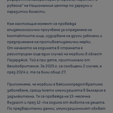
рубеола“ на Националния център по заразни и
паразитни болести.
Към настоящия момент се провежда
епидемиологично проучване за определяне на
контактните лица, издирване на други заболели и
предприемане на противоепидемични мерки.
От началото на годината в страната е
регистриран още един случай на морбили в област
Пазарджик. Той е при дете, пристигнало от
Великобритания. За 2025 г. са съобщени 2 случая, а
през 2024 г. те са били общо 27.
Припомняме, че морбили е ваксинопредотвратимо
заболяване, срещу което имунизацията в България е
задължителна. Тя се провежда на 13-месечна
възраст и през 12-та година от живота на децата.
По предварителни данни, имунизационният обхват