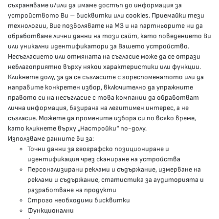
съхраняваме и/или да имаме достъп до информация за
устройството Ви – бисквитки или cookies. Приемайки тези
гр.София, 1000, пл. „Света Неделя“ №5
технологии, Вие позволявате на МЗ и на партньорите ни да
обработваме лични данни на този сайт, като поведението Ви
delovodstvo@mh.government.bg
или уникални идентификатори за Вашето устройство.
Несъгласието или отмяната на съгласие може да се отрази
presscenter@mh.government.bg
неблагоприятно върху някои характеристики или функции.
Кликнете долу, за да се съгласите с гореспоменатото или да
направите конкретен избор, включително да упражните
МЗ В СОЦИАЛНИТЕ МРЕЖИ
правото си на несъгласие с това компании да обработват
лична информация, базирана на легитимен интерес, а не
Facebook страница
съгласие. Можете да промените избора си по всяко време,
като кликнете върху „Настройки“ по-долу.
Instragram профил
Използваме данните ви за:
Точни данни за географско позициониране и
YouTube канал
идентификация чрез сканиране на устройства
Персонализирани реклами и съдържание, измерване на
Threads профил
реклами и съдържание, статистика за аудиторията и
разработване на продукти
Строго необходими бисквитки
Карта на сайта
Функционални