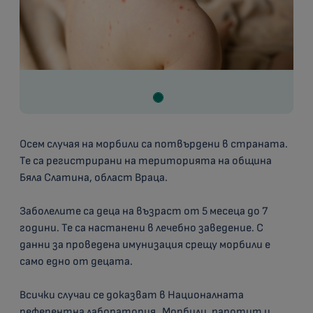
Осем случая на морбили са потвърдени в страната.
Те са регистрирани на територията на община
Бяла Слатина, област Враца.
Заболелите са деца на възраст от 5 месеца до 7
години. Те са настанени в лечебно заведение. С
данни за проведена имунизация срещу морбили е
само едно от децата.
Всички случаи се доказват в Националната
референтна лаборатория „Морбили, паротит и