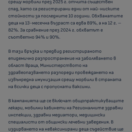
срещу морбили през 2025 г. отчита съществен
спад, като са регистрирани едни от най-ниските
стойности за последните 10 години. Обхванатите
деца на 13-месечна възраст са едва 89%, а на 12 г. –
82%. За сравнение през 2024 г. обхватът е
съответно 94% и 90%.
В тази връзка и предвид регистрираното
епидемично разпространение на заболяването в
област Враца, Министерството на
здравеопазването разпореди провеждането на
извънредна имунизация срещу морбили в страната
на всички деца с пропуснати ваксини.
В кампанията ще се включат общопрактикуващите
лекари, мобилни кабинети на Регионалните здравни
инспекции, здравни медиатори, медицински
специалисти от общински лечебни заведения. В
издирването на неваксинирани деца съдействие ще