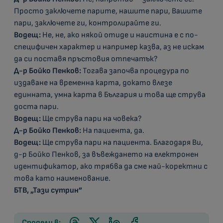
Просто заключете парите, нашите пари, Вашите
пари, заключете ги, контролирайте ги.
Водещ:
Не, не, ако някой отиде и наистина е с по-
специфичен характер и например казва, аз не искам
да си поставя пръстовия отпечатък?
Д-р Бойко Пенков:
Тогава започва процедура по
издаване на временна карта, докато влезе
единната, умна карта в България и това ще струва
доста пари.
Водещ:
Ще струва пари на човека?
Д-р Бойко Пенков:
На пациента, да.
Водещ:
Ще струва пари на пациента. Благодаря Ви,
д-р Бойко Пенков, за въвеждането на електронен
идентификатор, ако трябва да сме най-коректни с
това като наименование.
БТВ, „Тази сутрин”
Сподели в: