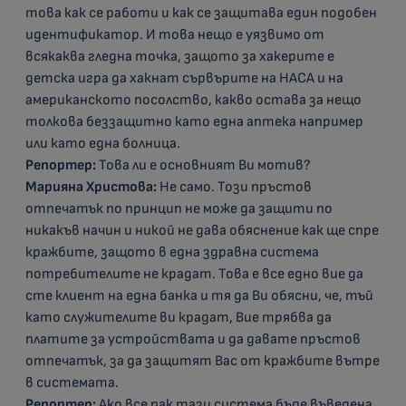
това как се работи и как се защитава един подобен
идентификатор. И това нещо е уязвимо от
всякаква гледна точка, защото за хакерите е
детска игра да хакнат сървърите на НАСА и на
американското посолство, какво остава за нещо
толкова беззащитно като една аптека например
или като една болница.
Репортер:
Това ли е основният Ви мотив?
Марияна Христова:
Не само. Този пръстов
отпечатък по принцип не може да защити по
никакъв начин и никой не дава обяснение как ще спре
кражбите, защото в една здравна система
потребителите не крадат. Това е все едно вие да
сте клиент на една банка и тя да Ви обясни, че, тъй
като служителите ви крадат, Вие трябва да
платите за устройствата и да давате пръстов
отпечатък, за да защитят Вас от кражбите вътре
в системата.
Репортер:
Ако все пак тази система бъде въведена,