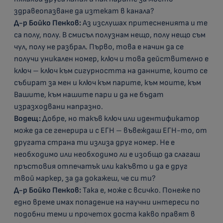
здравеопазване да изтекат в канала?
Д-р Бойко Пенков:
Аз изслушах притесненията и те
са полу, полу. В смисъл полузнам нещо, полу нещо съм
чул, полу не разбрал. Първо, това е начин да се
получи уникален номер, ключ и това действително е
ключ – ключ към сигурността на данните, които се
събират за мен и ключ към парите, към моите, към
Вашите, към нашите пари и да не бъдат
изразходвани напразно.
Водещ:
Добре, но такъв ключ или идентификатор
може да се генерира и с ЕГН – въвеждаш ЕГН-то, от
другата страна ти излиза друг номер. Не е
необходимо или необходимо ли е изобщо да слагаш
пръстовия отпечатък или какъвто и да е друг
твой маркер, за да докажеш, че си ти?
Д-р Бойко Пенков:
Така е, може с всичко. Понеже по
едно време имах попадение на научни интереси по
подобни теми и прочетох доста какво правят в