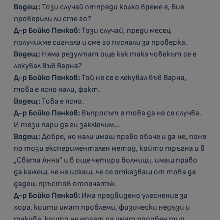
Водещ:
Този случай отпреди колко време е, Вие
проверили ли сте го?
Д-р Бойко Пенков:
Този случай, преди месец
получихме сигнала и сме го пуснали за проверка.
Водещ:
Няма резултат още как така човекът се е
лекувал във Варна?
Д-р Бойко Пенков:
Той не се е лекувал във Варна,
това е ясно нали, факт.
Водещ:
Това е ясно.
Д-р Бойко Пенков:
Въпросът е това да не се случва.
И тези пари да ги заключим…
Водещ:
Добре, но нали имаш право обаче и да не, поне
по този експериментален метод, който тръгна и в
„Света Анна” и в още четири болници, имаш право
да кажеш, че не искаш, че се отказваш от това да
дадеш пръстов отпечатък.
Д-р Бойко Пенков:
Има предвидено улеснение за
хора, които имат проблеми, физически недъзи и
такива, които не могат да имат подобен тип