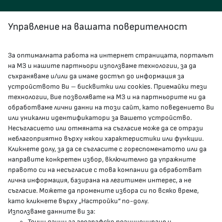
Управление на вашата поверителност
За оптималната работа на интернет страницата, порталът
КОНТАКТИ
на МЗ и нашите партньори използваме технологии, за да
съхраняваме и/или да имаме достъп до информация за
устройството Ви – бисквитки или cookies. Приемайки тези
гр.София, 1000, пл. „Света Неделя“ №5
технологии, Вие позволявате на МЗ и на партньорите ни да
обработваме лични данни на този сайт, като поведението Ви
delovodstvo@mh.government.bg
или уникални идентификатори за Вашето устройство.
Несъгласието или отмяната на съгласие може да се отрази
presscenter@mh.government.bg
неблагоприятно върху някои характеристики или функции.
Кликнете долу, за да се съгласите с гореспоменатото или да
направите конкретен избор, включително да упражните
МЗ В СОЦИАЛНИТЕ МРЕЖИ
правото си на несъгласие с това компании да обработват
лична информация, базирана на легитимен интерес, а не
Facebook страница
съгласие. Можете да промените избора си по всяко време,
като кликнете върху „Настройки“ по-долу.
Instragram профил
Използваме данните ви за:
Точни данни за географско позициониране и