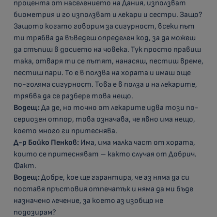
процента от населението на Дания, използват
биометрия и го използват и лекари и сестри. Защо?
Защото когато говорим за сигурност, всеки път
ти трябва да въведеш определен код, за да можеш
да стъпиш в досието на човека. Тук просто правиш
така, отваря ти се пътят, нанасяш, пестиш време,
пестиш пари. То е в ползва на хората и имаш още
по-голяма сигурност. Това е в полза и на лекарите,
трябва да се разбере това нещо.
Водещ:
Да де, но точно от лекарите идва този по-
сериозен отпор, това означава, че явно има нещо,
което много ги притеснява.
Д-р Бойко Пенков:
Има, има малка част от хората,
които се притесняват – както случая от Добрич.
Факт.
Водещ:
Добре, кое ще гарантира, че аз няма да си
поставя пръстовия отпечатък и няма да ми бъде
назначено лечение, за което аз изобщо не
подозирам?