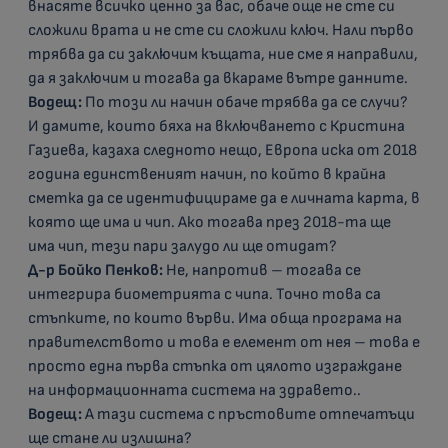
внасяте всичко ценно за вас, обаче още не сте си
сложили врата и не сте си сложили ключ. Нали първо
трябва да си заключим къщата, ние сме я направили,
да я заключим и тогава да вкараме вътре данните.
Водещ:
По този ли начин обаче трябва да се случи?
И дамите, които бяха на включването с Кристина
Газиева, казаха следното нещо, Европа иска от 2018
година единственият начин, по който в крайна
сметка да се идентифицираме да е личната карта, в
която ще има и чип. Ако тогава през 2018-та ще
има чип, тези пари залудо ли ще отидат?
Д-р Бойко Пенков:
Не, напротив – тогава се
интегрира биометрията с чипа. Точно това са
стъпките, по които върви. Има обща програма на
правителството и това е елемент от нея – това е
просто една първа стъпка от цялото изграждане
на информационната система на здравето..
Водещ:
А тази система с пръстовите отпечатъци
ще стане ли излишна?