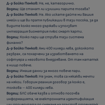
Д-р Бойко Пенков:
Не, не, категорично.
Водещ:
Ще станат ли излишни парите тогава?
Д-р Бойко Пенков:
Не. Ако искате дайте ми Вашия
имейл и ще Ви пратя публикации в тази посока, за да
видите колко много държави използват
интеграция биометрия плюс смарт карти.
Водещ:
Колко пари ще струва тази система
финално?
Д-р Бойко Пенков:
Ами 400 хиляди лева, доколкото
разбрах, са похарчени за изработването на
софтуера и неговото внедряване. От там нататък
е нищо повече.
Водещ:
Имаше данни за много повече пари.
Д-р Бойко Пенков:
Не знам, това са някакви мечти
на някои. Говорим реалния договор за колко е,
толкова – 400 хиляди лева.
Водещ:
БЛС обаче казва и отново посочва
информацията, че електронната идентификация
или процедурата по снемане на пръстов отпечатък