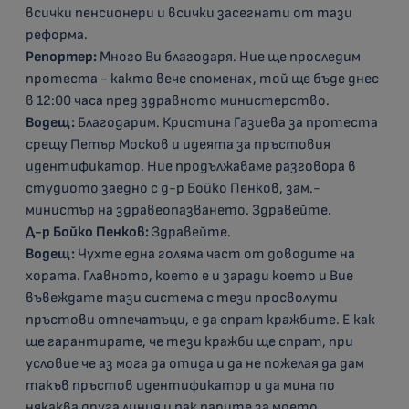
всички пенсионери и всички засегнати от тази
реформа.
Репортер:
Много Ви благодаря. Ние ще проследим
протеста - както вече споменах, той ще бъде днес
в 12:00 часа пред здравното министерство.
Водещ:
Благодарим. Кристина Газиева за протеста
срещу Петър Москов и идеята за пръстовия
идентификатор. Ние продължаваме разговора в
студиото заедно с д-р Бойко Пенков, зам.-
министър на здравеопазването. Здравейте.
Д-р Бойко Пенков:
Здравейте.
Водещ:
Чухте една голяма част от доводите на
хората. Главното, което е и заради което и Вие
въвеждате тази система с тези просволути
пръстови отпечатъци, е да спрат кражбите. Е как
ще гарантирате, че тези кражби ще спрат, при
условие че аз мога да отида и да не пожелая да дам
такъв пръстов идентификатор и да мина по
някаква друга линия и пак парите за моето