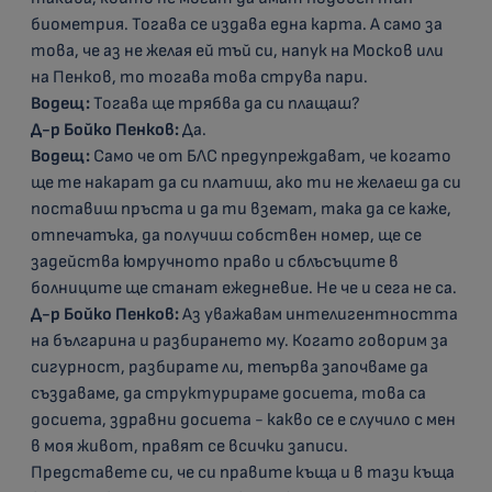
биометрия. Тогава се издава една карта. А само за
това, че аз не желая ей тъй си, напук на Москов или
на Пенков, то тогава това струва пари.
Водещ:
Тогава ще трябва да си плащаш?
Д-р Бойко Пенков:
Да.
Водещ:
Само че от БЛС предупреждават, че когато
ще те накарат да си платиш, ако ти не желаеш да си
поставиш пръста и да ти вземат, така да се каже,
отпечатъка, да получиш собствен номер, ще се
задейства юмручното право и сблъсъците в
болниците ще станат ежедневие. Не че и сега не са.
Д-р Бойко Пенков:
Аз уважавам интелигентността
на българина и разбирането му. Когато говорим за
сигурност, разбирате ли, тепърва започваме да
създаваме, да структурираме досиета, това са
досиета, здравни досиета - какво се е случило с мен
в моя живот, правят се всички записи.
Представете си, че си правите къща и в тази къща