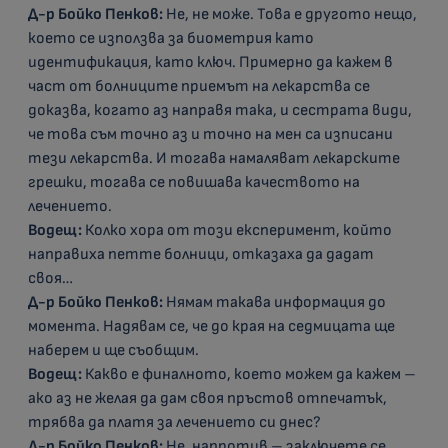
Д-р Бойко Пенков:
Не, не може. Това е другото нещо,
което се използва за биометрия като
идентификация, като ключ. Примерно да кажем в
част от болниците приемът на лекарства се
доказва, когато аз направя така, и сестрата види,
че това съм точно аз и точно на мен са изписани
тези лекарства. И тогава намаляват лекарските
грешки, тогава се повишава качеството на
лечението.
Водещ:
Колко хора от този експеримент, който
направиха петте болници, отказаха да дадат
своя…
Д-р Бойко Пенков:
Нямам такава информация до
момента. Надявам се, че до края на седмицата ще
наберем и ще съобщим.
Водещ:
Какво е финалното, което можем да кажем –
ако аз не желая да дам своя пръстов отпечатък,
трябва да платя за лечението си днес?
Д-р Бойко Пенков:
Не, напротив – заключете се.