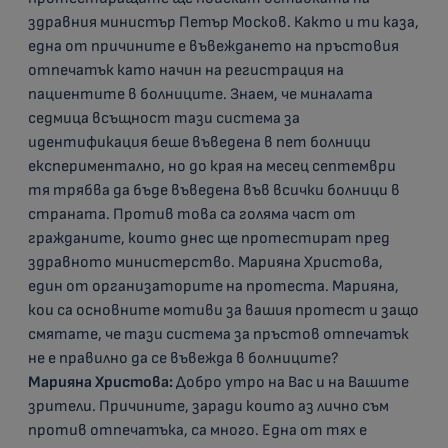
здравния министър Петър Москов. Както и ти каза,
една от причините е въвеждането на пръстовия
отпечатък като начин на регистрация на
пациентите в болниците. Знаем, че миналата
седмица всъщност тази система за
идентификация беше въведена в пет болници
експериментално, но до края на месец септември
тя трябва да бъде въведена във всички болници в
страната. Против това са голяма част от
гражданите, които днес ще протестират пред
здравното министерство. Марияна Христова,
един от организаторите на протеста. Марияна,
кои са основните мотиви за вашия протест и защо
смятате, че тази система за пръстов отпечатък
не е правилно да се въвежда в болниците?
Марияна Христова:
Добро утро на Вас и на Вашите
зрители. Причините, заради които аз лично съм
против отпечатъка, са много. Една от тях е