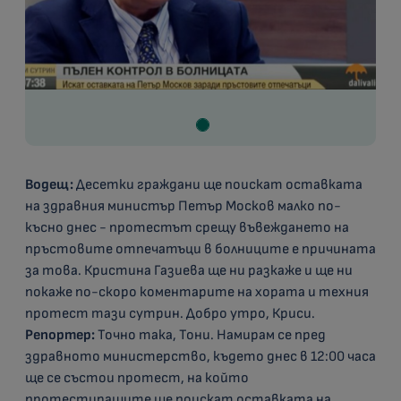
Водещ:
Десетки граждани ще поискат оставката
на здравния министър Петър Москов малко по-
късно днес - протестът срещу въвеждането на
пръстовите отпечатъци в болниците е причината
за това. Кристина Газиева ще ни разкаже и ще ни
покаже по-скоро коментарите на хората и техния
протест тази сутрин. Добро утро, Криси.
Репортер:
Точно така, Тони. Намирам се пред
здравното министерство, където днес в 12:00 часа
ще се състои протест, на който
протестиращите ще поискат оставката на