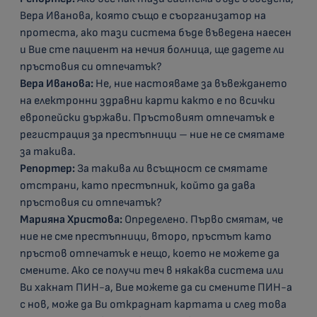
Вера Иванова, която също е съорганизатор на
протеста, ако тази система бъде въведена наесен
и Вие сте пациент на нечия болница, ще дадете ли
пръстовия си отпечатък?
Вера Иванова:
Не, ние настояваме за въвеждането
на електронни здравни карти както е по всички
европейски държави. Пръстовият отпечатък е
регистрация за престъпници – ние не се смятаме
за такива.
Репортер:
За такива ли всъщност се смятате
отстрани, като престъпник, който да дава
пръстовия си отпечатък?
Марияна Христова:
Определено. Първо смятам, че
ние не сме престъпници, второ, пръстът като
пръстов отпечатък е нещо, което не можете да
смените. Ако се получи теч в някаква система или
Ви хакнат ПИН-а, Вие можете да си смените ПИН-а
с нов, може да Ви откраднат картата и след това