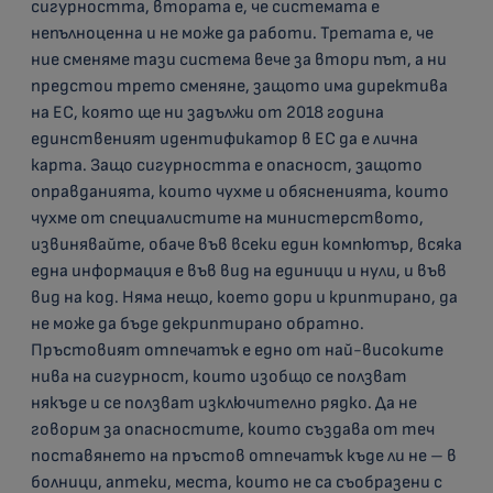
сигурността, втората е, че системата е
непълноценна и не може да работи. Третата е, че
ние сменяме тази система вече за втори път, а ни
предстои трето сменяне, защото има директива
на ЕС, която ще ни задължи от 2018 година
единственият идентификатор в ЕС да е лична
карта. Защо сигурността е опасност, защото
оправданията, които чухме и обясненията, които
чухме от специалистите на министерството,
извинявайте, обаче във всеки един компютър, всяка
една информация е във вид на единици и нули, и във
вид на код. Няма нещо, което дори и криптирано, да
не може да бъде декриптирано обратно.
Пръстовият отпечатък е едно от най-високите
нива на сигурност, които изобщо се ползват
някъде и се ползват изключително рядко. Да не
говорим за опасностите, които създава от теч
поставянето на пръстов отпечатък къде ли не – в
болници, аптеки, места, които не са съобразени с