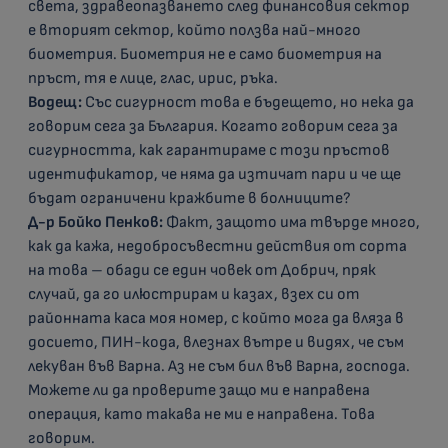
света, здравеопазването след финансовия сектор
е вторият сектор, който ползва най-много
биометрия. Биометрия не е само биометрия на
пръст, тя е лице, глас, ирис, ръка.
Водещ:
Със сигурност това е бъдещето, но нека да
говорим сега за България. Когато говорим сега за
сигурността, как гарантираме с този пръстов
идентификатор, че няма да изтичат пари и че ще
бъдат ограничени кражбите в болниците?
Д-р Бойко Пенков:
Факт, защото има твърде много,
как да кажа, недобросъвестни действия от сорта
на това – обади се един човек от Добрич, пряк
случай, да го илюстрирам и казах, взех си от
районната каса моя номер, с който мога да вляза в
досието, ПИН-кода, влезнах вътре и видях, че съм
лекуван във Варна. Аз не съм бил във Варна, господа.
Можете ли да проверите защо ми е направена
операция, като такава не ми е направена. Това
говорим.