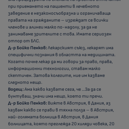
при приемането на пациенти в лечебното
заведение е незаконосъобразна и ограничаваща
правата на гражданите – изреждат се всички
членове и алинеи малко по-надолу, за да не
занимаваме зрителите с това. Имате сериозен
отпор от БЛС.
Д-р Бойко Пенков:
Лекарският съюз, лекарят има
специфични познания в областта на медицината.
Когато почне лекар да ми говори за право, права,
информационни технологии, ставам малко
скептичен. Затова колегите, ние им казваме
следното нещо.
Водещ:
Ама какво казвате сега, че …За да се
бунтуваш, значи има нещо, което ти пречи.
Д-р Бойко Пенков:
Вижте в Австрия, в Дания, аз
казвам какво се прави в тяхна полза – в Австрия,
най-голямата болница в Австрия, в Дания
болницата, която преглежда 20 хиляди човека, 20