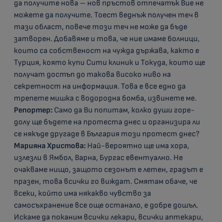
да получите нова – нов пръстов отпечатък Вие не
можете да получите. Тоест веднъж получен теч в
тази област, повече този теч не може да бъде
затворен. Добавяме и това, че ние имаме болници,
които са собственост на чужда държава, както е
Турция, която купи Сити клиник и Токуда, които ще
получат достъп до такова високо ниво на
секретност на информация. Това е все едно да
трепете мишка с водородна бомба, извинете ме.
Репортер:
Само да Ви попитам, колко души горе-
долу ще бъдете на протеста днес и организира ли
се някъде другаде в България този протест днес?
Марияна Христова:
Най-вероятно ще има хора,
излезли в Ямбол, Варна, Бургас евентуално. Не
очакваме нищо, защото сезонът е летен, градът е
празен, това всички го виждат. Смятам обаче, че
всеки, който има някакво чувство за
самосъхранение все още останало, е добре дошъл.
Искаме да поканим всички лекари, всички аптекари,