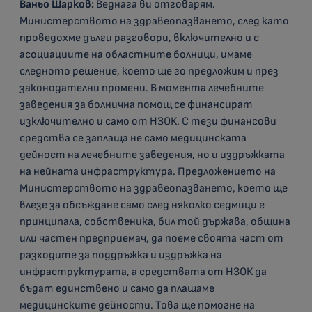
Ваньо Шарков:
Веднага ви отговарям.
Министерството на здравеопазването, след като
проведохме дълги разговори, включително и с
асоциациите на областните болници, имаме
следното решение, което ще го предложим и през
законодателни промени. В момента лечебните
заведения за болнична помощ се финансират
изключително и само от НЗОК. С тези финансови
средства се заплаща не само медицинската
дейност на лечебните заведения, но и издръжката
на нейната инфраструктура. Предложението на
Министерството на здравеопазването, което ще
влезе за обсъждане само след няколко седмици е
принципала, собственика, бил той държава, община
или частен предприемач, да поеме своята част от
разходите за поддръжка и издръжка на
инфраструктурата, а средствата от НЗОК да
бъдат единствено и само да плащаме
медицинските дейности. Това ще помогне на