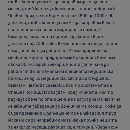
това, което успяхме да направим за тези пет
месеца, тъй като чух колегите, които говореха в
Червен бряг, че те взимат около 800 до 1000 лева
заплата, това, което успяхме да направим вече в
системата на спешна медицинска помощ в
България, няма нито един лекар, който взима
заплата под 1000 лева, включително и тези, които
сега започват да работят. А благодарение на
мерките, които предприехме всъщност вече има
около 30 български лекари, които започнаха да
работят в системата на спешната медицинска
помощ и над 50 медицински сестри и фелдшери.
Смятам, че това са мерки, които системата на
Спешна помощ. Пак казвам, през мярката, която
разказах вече по отношение на разходната част на
лечебните заведения за болничната помощ, може да
бъде променено и заплащането на лекарския труд.
Иска ни се да направим с магическа пръчка нещата
за няколко месеца, разбира се, е трудно. Убеден съм