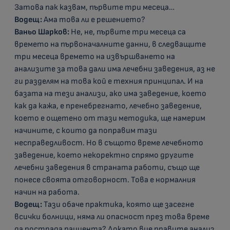
Затова пак казвам, първите три месеца…
Водещ:
Ама това ли е решението?
Ваньо Шарков:
Не, не, първите три месеца са
времето на първоначалните данни, в следващите
три месеца времето на извършването на
анализите за това дали има лечебни заведения, аз не
ги разделям на това кой е техния принципал. И на
базата на тези анализи, ако има заведение, което
как да кажа, е пренебрегнато, лечебно заведение,
което е ощетено от тази методика, ще намерим
начините, с които да поправим тази
несправедливост. Но в същото време лечебното
заведение, което некоректно спрямо другите
лечебни заведения в страната работи, също ще
понесе своята отговорност. Това е нормалния
начин на работа.
Водещ:
Тази обаче практика, която ще засегне
всички болници, няма ли опасност през това време
да пострада пациента? Докато вие правите анализ