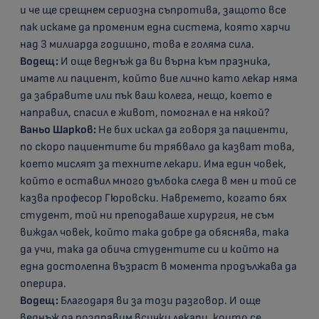
и че ще срещнем сериозна съпротива, защото все
пак искаме да променим една система, която харчи
над 3 милиарда годишно, това е голяма сила.
Водещ:
И още веднъж да ви върна към празника,
имате ли пациент, който вие лично като лекар няма
да забравите или пък ваш колега, нещо, което е
направил, спасил е живот, помогнал е на някой?
Ваньо Шарков:
Не бих искал да говоря за пациенти,
по скоро пациентите би трябвало да казват това,
което мислят за техните лекари. Има един човек,
който е оставил много дълбока следа в мен и той се
казва професор Гюровски. Навремето, когато бях
студент, той ни преподаваше хирургия, не съм
виждал човек, който така добре да обяснява, така
да учи, така да обича студентите си и който на
една достолепна възраст в момента продължава да
оперира.
Водещ:
Благодаря ви за този разговор. И още
веднъж да поздравим всички лекари, които се