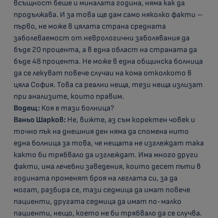
всъщност беше и миналата година, няма как да
продължава. И за това ще дам само няколко факти –
първо, не може в цялата страна средната
заболеваемост от неврологични заболявания да
бъде 20 процента, а в една област на страната да
бъде 48 процента. Не може в една общинска болница
да се лекуват повече случаи на кома отколкото в
цяла София. Това са реални неща, тези неща излизат
при анализите, които правим.
Водещ:
Коя е тази болница?
Ваньо Шарков:
Не, вижте, аз съм коректен човек и
точно пък на днешния ден няма да спомена нито
една болница за това, че нещата не изглеждат така
както би трябвало да изглеждат. Има много други
факти, има лечебни заведения, които десет пъти в
годината променят броя на леглата си, за да
могат, разбира се, тази седмица да имат повече
пациенти, другата седмица да имат по-малко
пациенти, нещо, което не би трябвало да се случва.