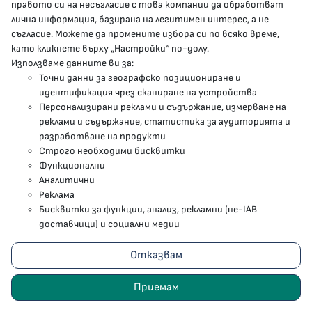
правото си на несъгласие с това компании да обработват
лична информация, базирана на легитимен интерес, а не
Facebook страница
съгласие. Можете да промените избора си по всяко време,
като кликнете върху „Настройки“ по-долу.
Instragram профил
Използваме данните ви за:
Точни данни за географско позициониране и
YouTube канал
идентификация чрез сканиране на устройства
Персонализирани реклами и съдържание, измерване на
Threads профил
реклами и съдържание, статистика за аудиторията и
разработване на продукти
Строго необходими бисквитки
Карта на сайта
Функционални
Аналитични
Бисквитки
Реклама
Бисквитки за функции, анализ, рекламни (не-IAB
Условия за използване
доставчици) и социални медии
Поверителност
Отказвам
2023 - 2026 © Министерство на здравеопазването
Приемам