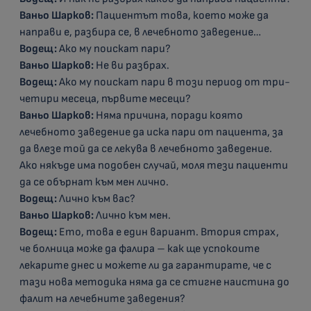
Ваньо Шарков:
Пациентът това, което може да
направи е, разбира се, в лечебното заведение…
Водещ:
Ако му поискат пари?
Ваньо Шарков:
Не ви разбрах.
Водещ:
Ако му поискат пари в този период от три-
четири месеца, първите месеци?
Ваньо Шарков:
Няма причина, поради която
лечебното заведение да иска пари от пациента, за
да влезе той да се лекува в лечебното заведение.
Ако някъде има подобен случай, моля тези пациенти
да се обърнат към мен лично.
Водещ:
Лично към вас?
Ваньо Шарков:
Лично към мен.
Водещ:
Ето, това е един вариант. Втория страх,
че болница може да фалира – как ще успокоите
лекарите днес и можете ли да гарантирате, че с
тази нова методика няма да се стигне наистина до
фалит на лечебните заведения?