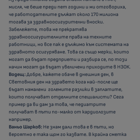
мисля, че беше преди пет години и ми отговориха,
че работодателите дължат около 170 милиона
тогава за здравноосигурителни вноски.
Забележете, това не прекратява
здравноосигурителните права на техните
работници, но все пак е дължимо към системата на
здравното осигуряване. Това са също мерки, които
могат да бъдат предприети и разбира се, по този
начин могат да бъдат увеличени приходите в НЗОК.
Водещ:
Добре, кажете обаче в днешния ден, в
Световния ден на здравето кога най-после ще
бъдат намалени големите разлики в заплатите,
които получават отделните специалисти? Сега
пример да ви дам за това, че педиатрите
получават в пъти по-малко от кардиолозите
например.
Ваньо Шарков:
Не знам дали това е в пъти, но
вероятно е така щом го казвате. В крайна сметка