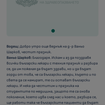
Водещ:
Добро утро още веднъж на д-р Ваньо
Шарков, честит празник.
Ваньо Шарков:
Благодаря. Искам и аз да поздравя
всички български лекари с техния празник и разбира
се, да им пожелая да бъдат здрави, но и да бъдат
горди от това, че са български лекари, където и по
света да се намират, те си остават български
лекари. И нека да честитим и празника на
студентите по медицина, защото те са онова
поколение, което идва след нас и което, разбира се,
ще работи така че българските пациенти да бъдат