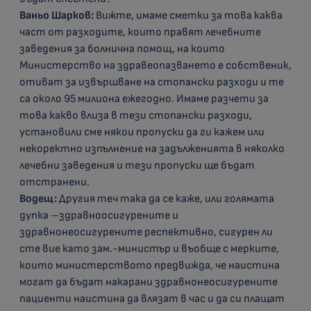
Ваньо Шарков:
Вижте, имаме сметки за това каква
част от разходите, които правят лечебните
заведения за болнична помощ, на които
Министерство на здравеопазването е собственик,
отиват за извършване на стопански разходи и те
са около 95 милиона ежегодно. Имаме разчети за
това какво влиза в тези стопански разходи,
установили сме някои пропуски да ги кажем или
некоректно изпълнение на задълженията в няколко
лечебни заведения и тези пропуски ще бъдат
отстранени.
Водещ:
Другия теч така да се каже, или голямата
дупка –здравноосигурените и
здравнонеосигурените респективно, сигурен ли
сте вие като зам.-министър и въобще с мерките,
които министерството предвижда, че наистина
могат да бъдат накарани здравнонеосигурените
пациенти наистина да влязат в час и да си плащат