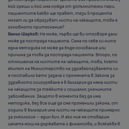
кой греши и кой има нужда от допълнителни пари,
пациентите какво ще правят, тези 5 процента
могат ли да образуват листи на чакащите, това е
основното притеснение?
Ваньо Шарков:
Не може, първо ще ви отговоря дали
може да пострада пациента. Сама по себе си нито
една методика не може да бъде основание или
причина за това да пострада пациента. Второ, по
отношение на листите на чакащите, това, което
екипът на Министерство на здравеопазването си
е поставило като задача с промяната в Закона за
здравното осигуряване е в България да няма листи
на чакащите за тежките и социално значимите
заболявания. Защото в момента без да има
методика, без все още да сме променили закона, от
години в България има листи на чакащите примерно
за онкология – един бич. И ако ние не стоварим
цялата мощ на държавата и финансова, и всякаква в