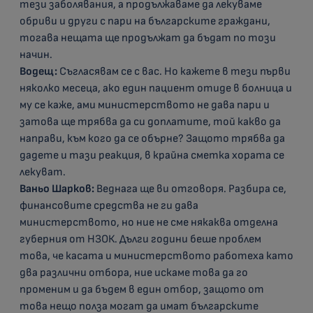
тези заболявания, а продължаваме да лекуваме
обриви и други с пари на българските граждани,
тогава нещата ще продължат да бъдат по този
начин.
Водещ:
Съгласявам се с вас. Но кажете в тези първи
няколко месеца, ако един пациент отиде в болница и
му се каже, ами министерството не дава пари и
затова ще трябва да си доплатите, той какво да
направи, към кого да се обърне? Защото трябва да
дадете и тази реакция, в крайна сметка хората се
лекуват.
Ваньо Шарков:
Веднага ще ви отговоря. Разбира се,
финансовите средства не ги дава
министерството, но ние не сме някаква отделна
губерния от НЗОК. Дълги години беше проблем
това, че касата и министерството работеха като
два различни отбора, ние искаме това да го
променим и да бъдем в един отбор, защото от
това нещо полза могат да имат българските