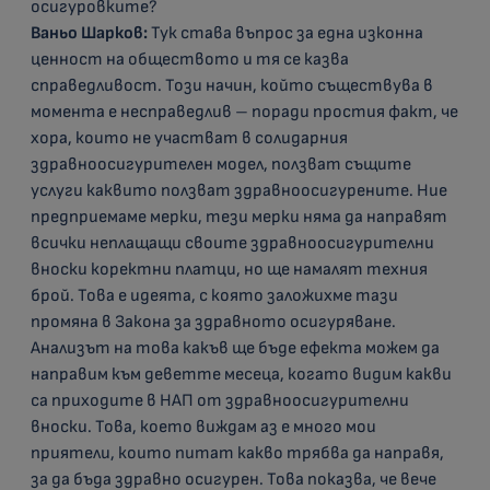
осигуровките?
Ваньо Шарков:
Тук става въпрос за една изконна
ценност на обществото и тя се казва
справедливост. Този начин, който съществува в
момента е несправедлив – поради простия факт, че
хора, които не участват в солидарния
здравноосигурителен модел, ползват същите
услуги каквито ползват здравноосигурените. Ние
предприемаме мерки, тези мерки няма да направят
всички неплащащи своите здравноосигурителни
вноски коректни платци, но ще намалят техния
брой. Това е идеята, с която заложихме тази
промяна в Закона за здравното осигуряване.
Анализът на това какъв ще бъде ефекта можем да
направим към деветте месеца, когато видим какви
са приходите в НАП от здравноосигурителни
вноски. Това, което виждам аз е много мои
приятели, които питат какво трябва да направя,
за да бъда здравно осигурен. Това показва, че вече