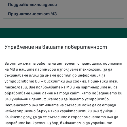
Поздравителни адреси
Признателност от МЗ
Управление на вашата поверителност
За оптималната работа на интернет страницата, порталът
КОНТАКТИ
на МЗ и нашите партньори използваме технологии, за да
съхраняваме и/или да имаме достъп до информация за
устройството Ви – бисквитки или cookies. Приемайки тези
гр.София, 1000, пл. „Света Неделя“ №5
технологии, Вие позволявате на МЗ и на партньорите ни да
обработваме лични данни на този сайт, като поведението Ви
delovodstvo@mh.government.bg
или уникални идентификатори за Вашето устройство.
Несъгласието или отмяната на съгласие може да се отрази
presscenter@mh.government.bg
неблагоприятно върху някои характеристики или функции.
Кликнете долу, за да се съгласите с гореспоменатото или да
направите конкретен избор, включително да упражните
МЗ В СОЦИАЛНИТЕ МРЕЖИ