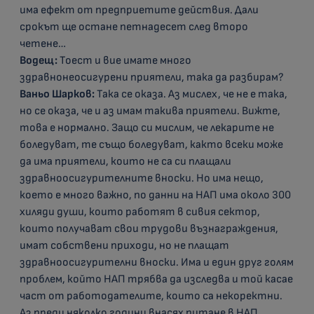
има ефект от предприетите действия. Дали
срокът ще остане петнадесет след второ
четене…
Водещ:
Тоест и вие имате много
здравнонеосигурени приятели, така да разбирам?
Ваньо Шарков:
Така се оказа. Аз мислех, че не е така,
но се оказа, че и аз имам такива приятели. Вижте,
това е нормално. Защо си мислим, че лекарите не
боледуват, те също боледуват, както всеки може
да има приятели, които не са си плащали
здравноосигурителните вноски. Но има нещо,
което е много важно, по данни на НАП има около 300
хиляди души, които работят в сивия сектор,
които получават свои трудови възнаграждения,
имат собствени приходи, но не плащат
здравноосигурителни вноски. Има и един друг голям
проблем, който НАП трябва да изследва и той касае
част от работодателите, които са некоректни.
Аз преди няколко години внасях питане в НАП,