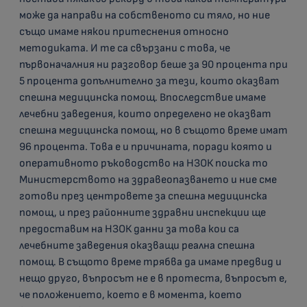
може да направи на собственото си тяло, но ние
също имаме някои притеснения относно
методиката. И те са свързани с това, че
първоначалния ни разговор беше за 90 процента при
5 процента допълнително за тези, които оказват
спешна медицинска помощ. Впоследствие имаме
лечебни заведения, които определено не оказват
спешна медицинска помощ, но в същото време имат
96 процента. Това е и причината, поради която и
оперативното ръководство на НЗОК поиска то
Министерството на здравеопазването и ние сме
готови през центровете за спешна медицинска
помощ, и през районните здравни инспекции ще
предоставим на НЗОК данни за това кои са
лечебните заведения оказващи реална спешна
помощ. В същото време трябва да имаме предвид и
нещо друго, въпросът не е в протеста, въпросът е,
че положението, което е в момента, което