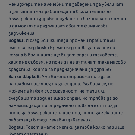
мениджърите на лечебните заведения да увеличат
и заплатите на работещите в системата на
българското здравеопазване, на болничната помощ
и да могат да разплащат своите финансови
задължения.
Водещ:
И след всички тези промени правите ли
сметка след колко време след това затягане на
колана в болниците ще бъдат спрени течовете,
хайде не съвсем, но поне да не изтичат така масово
средства, които са предназначени за здраве?
Ваньо Шарков:
Ами вижте стремежа ни е да го
направим още през тази година. Разбира се, не
можем да кажем със сигурност, че тази или
следващата година ще го спрем, но трябва да го
намалим, защото определено това не е от полза
нито за българските пациенти, нито за лекарите
работещи в тези лечебни заведения.
Водещ:
Тоест имате сметки за това колко пари ще
бъдат спестени?