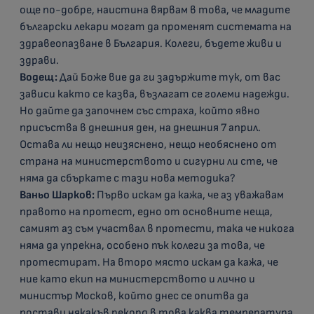
още по-добре, наистина вярвам в това, че младите
български лекари могат да променят системата на
здравеопазване в България. Колеги, бъдете живи и
здрави.
Водещ:
Дай Боже вие да ги задържите тук, от вас
зависи както се казва, възлагат се големи надежди.
Но дайте да започнем със страха, който явно
присъства в днешния ден, на днешния 7 април.
Остава ли нещо неизяснено, нещо необяснено от
страна на министерството и сигурни ли сте, че
няма да сбъркате с тази нова методика?
Ваньо Шарков:
Първо искам да кажа, че аз уважавам
правото на протест, едно от основните неща,
самият аз съм участвал в протести, така че никога
няма да упрекна, особено пък колеги за това, че
протестират. На второ място искам да кажа, че
ние като екип на министерството и лично и
министър Москов, който днес се опитва да
постави някакъв рекорд в това каква температура