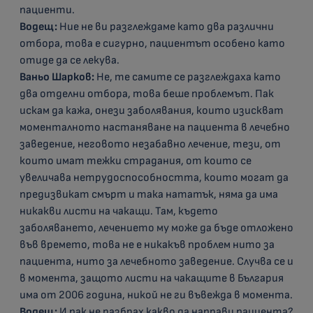
пациенти.
Водещ:
Ние не ви разглеждаме като два различни
отбора, това е сигурно, пациентът особено като
отиде да се лекува.
Ваньо Шарков:
Не, те самите се разглеждаха като
два отделни отбора, това беше проблемът. Пак
искам да кажа, онези заболявания, които изискват
моменталното настаняване на пациента в лечебно
заведение, неговото незабавно лечение, тези, от
които имат тежки страдания, от които се
увеличава нетрудоспособността, които могат да
предизвикат смърт и така нататък, няма да има
никакви листи на чакащи. Там, където
заболяването, лечението му може да бъде отложено
във времето, това не е никакъв проблем нито за
пациента, нито за лечебното заведение. Случва се и
в момента, защото листи на чакащите в България
има от 2006 година, никой не ги въвежда в момента.
Водещ:
И пак не разбрах какво да направи пациента?