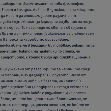
а лекарите. Имаме цялостна нова философия,
. Тоест е валидна. Дава се възможност на лекарите,
да могат да специализират различни от
 дава възможност за кариерно развитие на тези
на едно… То навсякъде по света е свързано с
о време и с тежки предизвикателства и ежедневен
по въпроса за кадровото осигуряване.
точка обаче, че в България би трябвало лекарите да
арамедици, както има практики по света, че
 в средството, с което бързо придвижващ болния.
е би увлечени от разговорите за нервните кризи
н Местан, щях да забравя и другото: Част от
на национално ниво, на базата, на която ЕС
обри действия за подкрепа на този сектор е и
едици. Да кажем каква е разликата: Ако досега,
звате, че като концепция има своята логика, че
 има и парамедици, досега начинът, по който се
ора са били най-различни. Сега въвеждаме