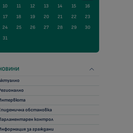
10
11
12
13
14
15
16
17
18
19
20
21
22
23
24
25
26
27
28
29
30
31
НОВИНИ
Актуално
Регионално
Интервюта
Епидемична обстановка
Парламентарен контрол
Информация за граждани