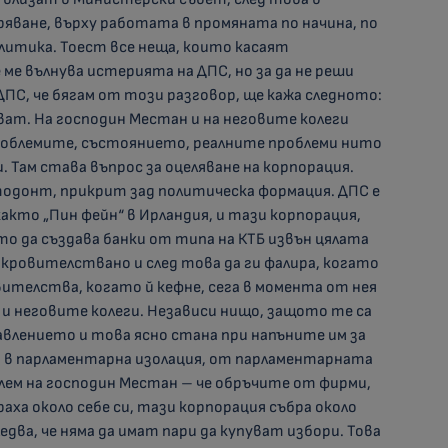
ряване, върху работата в промяната по начина, по
итика. Тоест все неща, които касаят
 ме вълнува истерията на ДПС, но за да не реши
ПС, че бягам от този разговор, ще кажа следното:
ват. На господин Местан и на неговите колеги
роблемите, състоянието, реалните проблеми нито
. Там става въпрос за оцеляване на корпорация.
одонт, прикрит зад политическа формация. ДПС е
акто „Пин фейн“ в Ирландия, и тази корпорация,
то да създава банки от типа на КТБ извън цялата
окровителствано и след това да ги фалира, когато
равителства, когато й кефне, сега в момента от нея
 и неговите колеги. Независи нищо, защото те са
равлението и това ясно стана при напъните им за
 в парламентарна изолация, от парламентарната
лем на господин Местан – че обръчите от фирми,
ха около себе си, тази корпорация събра около
ледва, че няма да имат пари да купуват избори. Това