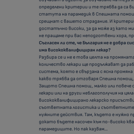
определени критерии и те трябва да са 
статута на парамедик в Спешната помощ 
срещнат с вашето страдание. И критери
достатъчно високи, за да може аз като м
не пращаме при вас неподготвени хора, 
Съгласен ли сте, че България не е добра 
има висококвалифициран лекар?
Разбира се и не е това целта на промянат
количество лекари ще продължават да ра
система, която е свързана с ясна промяна
какво трябва да отговаря Спешна помощ,
Защото Спешна помощ , малко или повече 
лекари или на други неблагополучия на цял
висококвалифицирано лекарско присъствие
съответната логистика и съответните ек
нужните действия. Там, където е нужно 
докато бъдете насочен към по-високо кв
парамедиците. Но пак казвам…