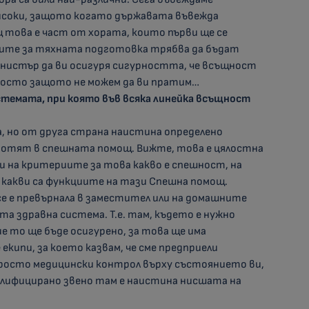
високи, защото когато държавата въвежда
това е част от хората, които първи ще се
ите за тяхната подготовка трябва да бъдат
инистър да ви осигуря сигурността, че всъщност
просто защото не можем да ви пратим…
системата, при която във всяка линейка всъщност
а, но от друга страна наистина определено
ботят в спешната помощ. Вижте, това е цялостна
 и на критериите за това какво е спешност, на
 какви са функциите на тази Спешна помощ.
се е превърнала в заместител или на домашните
ата здравна система. Т.е. там, където е нужно
 то ще бъде осигурено, за това ще има
ипи, за което казвам, че сме предприели
просто медицински контрол върху състоянието ви,
алифицирано звено там е наистина нисшата на