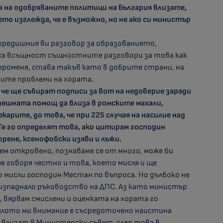
а на одобряваните политици на България влизате,
то изглежда, че е възможно, но не ако си министър
предишния ви разговор за образованието,
са всъщност същностните разговори за това как
променя, става такъв като в добрите страни, на
ните проблеми на хората.
 че ще събират подписи за вот на недоверие заради
пешната помощ да влиза в ромските махали,
арите, до това, че при 225 случая на насилие над
Те го определят това, ако цитирам господин
ене, ксенофобски изяви и лъжи.
сем откровено, познаваме се от много, може би
е говоря честно и това, което мисля и ще
о мисли господин Местан по въпроса. Но дълбоко не
 изпаднало ръководство на ДПС. Аз като министър
 вярвам смислени и оценката на хората го
ялото ми внимание е съсредоточено наистина
 влизат в Министерски съвет, след това в