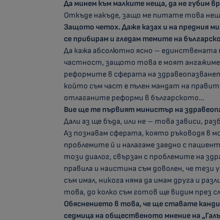
Да минем към малките неща, да не губим в
Откъде накъде, защо ме питате това не
Защото четох. Даже казах и на предния ми
се прибирам и гледам темите на българс
Да кажа абсолютно ясно – единствената 
частност, защото това е моят ангажиме
реформите в сферата на здравеопазването
който съм част е пълен мандат на прави
отлаганите реформи в българското…
Вие ще те първият министър на здравеопа
Дали аз ще бъда, или не – това зависи, раз
Аз познавам сферата, която ръководя в м
проблемите й и налагаме заедно с пациент
този диалог, свързан с проблемите на зд
правила и наистина съм доволен, че тези
съм имал, никога няма да имам друга и раз
това, до колко съм готов ще видим през 
Обяснението в това, че ще ставате канди
седмица на общественото мнение на „Галъп