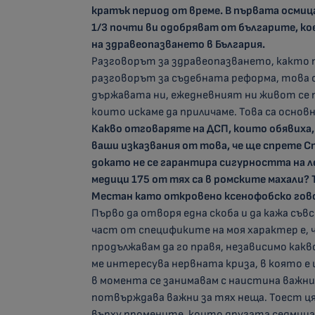
кратък период от време. В първата осмиц
1/3 почти ви одобряват от българите, кое
на здравеопазването в България.
Разговорът за здравеопазването, както 
разговорът за съдебната реформа, това 
държавата ни, ежедневният ни живот се 
които искаме да приличаме. Това са основ
Какво отговаряте на ДСП, които обявиха,
ваши изказвания от това, че ще спрете С
докато не се гарантира сигурността на лек
медици 175 от тях са в ромските махали? 
Местан като откровено ксенофобско говор
Първо да отворя една скоба и да кажа съв
част от спецификите на моя характер е, ч
продължавам да го правя, независимо какв
ме интересува нервната криза, в която е
в момента се занимавам с наистина важни,
потвърждава важни за тях неща. Тоест ц
върху промените, които другата седмица