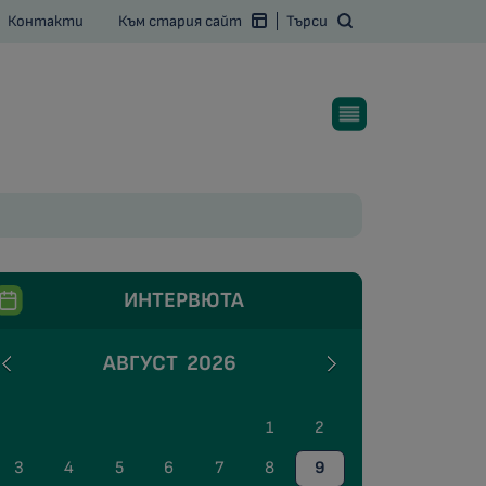
Контакти
Към стария сайт
Търси
ИНТЕРВЮТА
АВГУСТ
2026
1
2
3
4
5
6
7
8
9