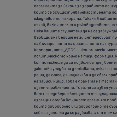
парламента за Закона за здравното осигу
който се осъществява лекарствената пол
ежедневието на хората. Така че въобще не
някой, включително и ръководството на Д
Нека вашите слушатели да не се заблужда
въобще, ама въобще не ги интересуват п
на българи, нито на цигани, нито на турци
Корпорацията „ДПС“ – икономически маст
политическото крило на тази формация, к
която можеше да си позволява през време
законова уредба на държавата, някак си п
реши, да слага, да назначава и да сваля п
не зависи нищо. Това е драмата на Местан
извън управлението. Това, че са извън уп
вот не недоверие всъщност те изпаднаха
изолация следва всъщност големият проб
които доброволно или доброзорно те събра
себе си започва да се разбягва, а от там с