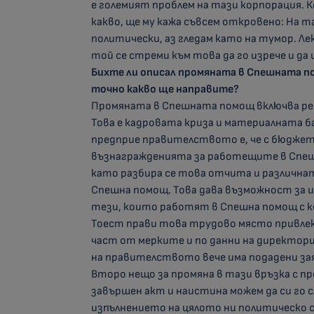
е големият проблем на тази корпорация. К
какво, ще му кажа съвсем откровено: На 
политически, аз гледам като на тумор. Л
той се стреми към това да го изрече и да 
Бихте ли описал промяната в Спешната п
точно какво ще направите?
Промяната в Спешната помощ включва ре
Това е кадровата криза и материалната б
предприе правителството е, че с бюджет
възнагражденията за работещите в Спеш
като разбира се това отчита и различна
Спешна помощ. Това дава възможност за 
тези, които работят в Спешна помощ с к
Тоест прави това трудово място привлекат
част от мерките и по данни на директор
на правителството вече има подадени за
Второ нещо за промяна в тази връзка с п
завършен акт и наистина можем да си го сл
изпълнението на цялото ни политическо с