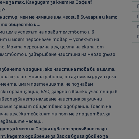
реме за тях. Кандидат за кмет на София?
що?
нистър, мен ме нямаше цял месец в България и като
кото общество и…
ми цел е успехът на правителството и в
нт и моят персонален товар – успехът на
. Моята персонална цел, целта на екипа, от
телството и завършване наистина на много дълго
зването 4 години, ако наистина това ви е целта.
бира се, и от моята работа, но аз нямам други цели.
омента, имам претенцията, че познавам
ски организации, БЛС, заедно с всички участници в
равеопазването налагаме наистина различни
 усилия срещат обществено одобрение. Тоест не
лична цел. Житейският ми път ме е подготвил за
следващите месеци.
дат за кмет на София идва от проучване тази
“, където одобрение за вас се вдига двойно за