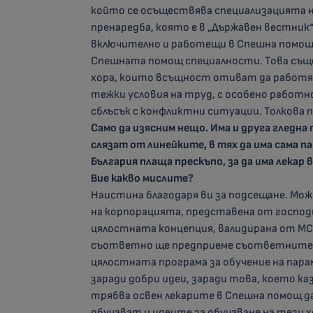
който се осъществява специализацията н
пренаредба, която е в „Държавен вестник“
включително и работещи в Спешна помощ 
Спешната помощ специалности. Това също
хора, които всъщност отиват да работят 
тежки условия на труд, с особено работн
сблъсък с конфликтни ситуации. Толкова 
Само да изясним нещо. Има и друга гледна 
слязат от линейките, в тях да има сама п
България плаща прескъпо, за да има лекар
Вие какво мислите?
Наистина благодаря ви за подсещане. Мож
на корпорацията, представена от господи
цялостната концепция, валидирана от МС 
съответно ще предприеме съответните д
цялостната програма за обучение на парам
заради добри идеи, заради това, което ка
трябва освен лекарите в Спешна помощ да
обучават и идеите за обучаване на тези х