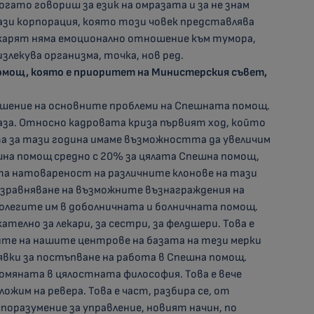
огато говориш за език на омразата и за не знам
тази корпорация, която този човек представлява
екарят няма емоционално отношение към тумора,
излекува организма, точка, нов ред.
омощ, която е приоритет на Министерския съвет,
шение на основните проблеми на Спешната помощ.
аза. Относно кадровата криза първият ход, който
а за тази година имаме възможността да увеличим
на помощ средно с 20% за цялата Спешна помощ,
та натовареност на различните клонове на тази
изравняване на възможните възнаграждения на
олегите им в доболничната и болничната помощ.
елно за лекари, за сестри, за фелдшери. Това е
ите на нашите центрове на базата на тези мерки
явки за постъпване на работа в Спешна помощ.
ромяната в цялостната философия. Това е вече
ожим на ревера. Това е част, разбира се, от
поразумение за управление, новият начин, по