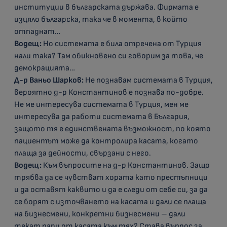
институции в българската държава. Фирмата е
изцяло българска, така че в момента, в който
отпаднат…
Водещ:
Но системата е била отречена от Турция
нали така? Там обикновено си говорим за това, че
демокрацията…
Д-р Ваньо Шарков:
Не познавам системата в Турция,
вероятно д-р Константинов е познава по-добре.
Не ме интересува системата в Турция, мен ме
интересува да работи системата в България,
защото тя е единствената възможност, по която
пациентът може да контролира касата, когато
плаща за дейности, свързани с него.
Водещ:
Към въпросите на д-р Константинов. Защо
трябва да се чувстват хората като престъпници
и да оставят каквито и да е следи от себе си, за да
се борят с източването на касата и дали се плаща
на бизнесмени, конкретни бизнесмени – дали
текат пари от касата към тях? Става въпрос за