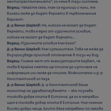
местопрестъплението”, го няма в тази система.
Водещ:
Чакайте сега, там са единици и нули, те
винаги може да бъдат върнати в първоначалния
вариант.
Д-р Ваньо Шарков:
Не, никога не могат да бъдат
върнати, това е едно от изричните условия,
никога не могат да бъдат върнати…
Водещ:
Изричните условия към кого?
Д-р Ваньо Шарков:
Към изпълнителя. Това не може да
възпроизведе пръстов отпечатък в този му вид.
Водещ:
Голяма част от анализаторите казват, че
това в крайна сметка ще стигне до изтичане на
информация или може да стигне, включително и д-р
Константинов го каза.
Д-р Ваньо Шарков:
Д-р Константинов беше
министър на здравеопазването – ако познава
толкова добре опита в Естония, да го е направил
щом е толкова добър опита в Естония. Ние помним
всички добри неща, които бяха направени по негово