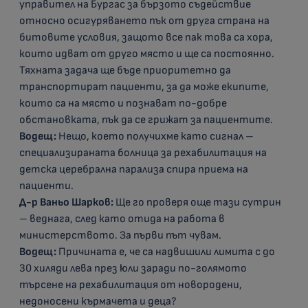
управител на Бургас за бързото съдействие
относно осигуряването пък от друга страна на
битовите условия, защото все пак това са хора,
които идват от друго място и ще са постоянно.
Тяхната задача ще бъде приоритетно да
транспортират пациенти, за да може екипите,
които са на място и познават по-добре
обстановката, пък да се грижат за пациентите.
Водещ:
Нещо, което получихме като сигнал –
специализираната болница за рехабилитация на
детска церебрална парализа спира приема на
пациенти.
Д-р Ваньо Шарков:
Ще го проверя още тази сутрин
– веднага, след като отида на работа в
министерството. За първи път чувам.
Водещ:
Причината е, че са надвишили лимита с до
30 хиляди лева през юли заради по-голямото
търсене на рехабилитация от новородени,
недоносени кърмачета и деца?