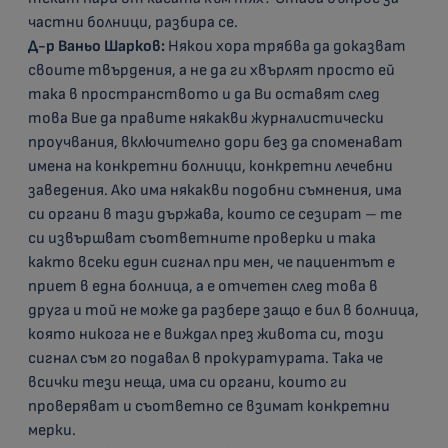
частни болници, разбира се.
Д-р Ваньо Шарков:
Някои хора трябва да доказват
своите твърдения, а не да ги хвърлят просто ей
така в пространството и да Ви оставят след
това Вие да правите някакви журналистически
проучвания, включително дори без да споменават
имена на конкретни болници, конкретни лечебни
заведения. Ако има някакви подобни съмнения, има
си органи в тази държава, които се сезират – те
си извършват съответните проверки и така
както всеки един сигнал при мен, че пациентът е
приет в една болница, а е отчетен след това в
друга и той не може да разбере защо е бил в болница,
която никога не е виждал през живота си, този
сигнал съм го подавал в прокуратурата. Така че
всички тези неща, има си органи, които ги
проверяват и съответно се взимат конкретни
мерки.