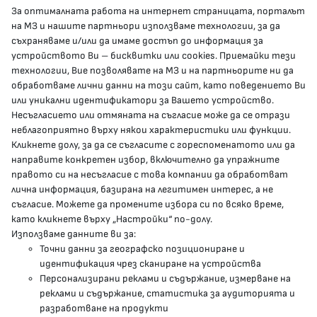
За оптималната работа на интернет страницата, порталът
КОНТАКТИ
на МЗ и нашите партньори използваме технологии, за да
съхраняваме и/или да имаме достъп до информация за
устройството Ви – бисквитки или cookies. Приемайки тези
гр.София, 1000, пл. „Света Неделя“ №5
технологии, Вие позволявате на МЗ и на партньорите ни да
обработваме лични данни на този сайт, като поведението Ви
delovodstvo@mh.government.bg
или уникални идентификатори за Вашето устройство.
Несъгласието или отмяната на съгласие може да се отрази
presscenter@mh.government.bg
неблагоприятно върху някои характеристики или функции.
Кликнете долу, за да се съгласите с гореспоменатото или да
направите конкретен избор, включително да упражните
МЗ В СОЦИАЛНИТЕ МРЕЖИ
правото си на несъгласие с това компании да обработват
лична информация, базирана на легитимен интерес, а не
Facebook страница
съгласие. Можете да промените избора си по всяко време,
като кликнете върху „Настройки“ по-долу.
Instragram профил
Използваме данните ви за:
Точни данни за географско позициониране и
YouTube канал
идентификация чрез сканиране на устройства
Персонализирани реклами и съдържание, измерване на
Threads профил
реклами и съдържание, статистика за аудиторията и
разработване на продукти