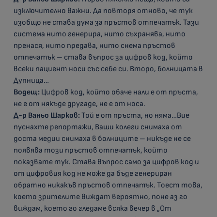
изключително важни. Да повторя отново, че тук
изобщо не става дума за пръстов отпечатък. Тази
система нито генерира, нито съхранява, нито
пренася, нито предава, нито снема пръстов
отпечатък – става въпрос за цифров код, който
всеки пациент носи със себе си. Второ, болницата в
Дупница…
Водещ:
Цифров код, който обаче нали е от пръста,
не е от някъде другаде, не е от носа.
Д-р Ваньо Шарков:
Той е от пръста, но няма…Вие
пуснахте репортажи, Ваши колеги снимаха от
доста медии снимаха в болниците – никъде не се
появява този пръстов отпечатък, който
показвате тук. Става въпрос само за цифров код и
от цифровия код не може да бъде генериран
обратно никакъв пръстов отпечатък. Тоест това,
което зрителите виждат вероятно, поне аз го
виждам, което го гледаме всяка вечер в „От