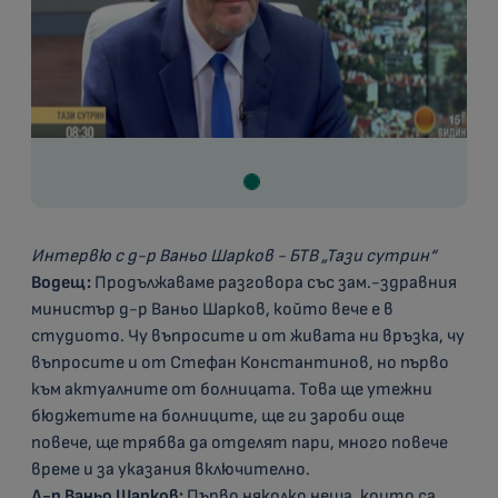
Интервю с д-р Ваньо Шарков - БТВ „Тази сутрин“
Водещ:
Продължаваме разговора със зам.-здравния
министър д-р Ваньо Шарков, който вече е в
студиото. Чу въпросите и от живата ни връзка, чу
въпросите и от Стефан Константинов, но първо
към актуалните от болницата. Това ще утежни
бюджетите на болниците, ще ги зароби още
повече, ще трябва да отделят пари, много повече
време и за указания включително.
Д-р Ваньо Шарков:
Първо няколко неща, които са