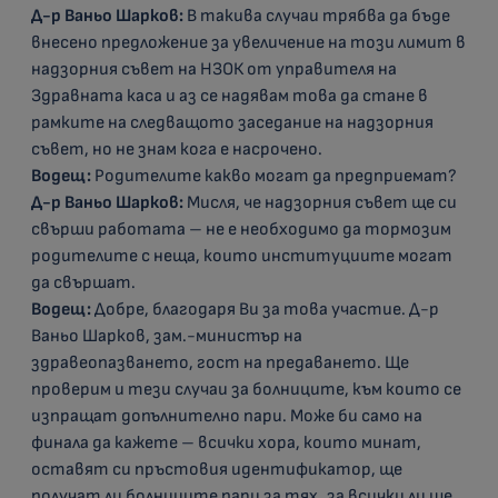
Д-р Ваньо Шарков:
В такива случаи трябва да бъде
внесено предложение за увеличение на този лимит в
надзорния съвет на НЗОК от управителя на
Здравната каса и аз се надявам това да стане в
рамките на следващото заседание на надзорния
съвет, но не знам кога е насрочено.
Водещ:
Родителите какво могат да предприемат?
Д-р Ваньо Шарков:
Мисля, че надзорния съвет ще си
свърши работата – не е необходимо да тормозим
родителите с неща, които институциите могат
да свършат.
Водещ:
Добре, благодаря Ви за това участие. Д-р
Ваньо Шарков, зам.-министър на
здравеопазването, гост на предаването. Ще
проверим и тези случаи за болниците, към които се
изпращат допълнително пари. Може би само на
финала да кажете – всички хора, които минат,
оставят си пръстовия идентификатор, ще
получат ли болниците пари за тях, за всички ли ще