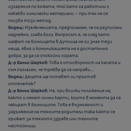
изгаряния по кожата, тъй като са работили с
някакви химически материали – при тях не се
ползва този метод.
Водещ:
Изключенията, предполагам, че са разписани
надлежно, слава Богу. Въпросът е, че след като
шефът на болницата в Дупница не ги знае тези
неща, явно и комуникацията не е достатъчно
добра, за да са спокойни хората.
Д-р Ваньо Шарков:
Това е отговорност на касата и
съм съгласен, че трябва да се направи…
Водещ:
Децата ще оставят ли пръстов
отпечатък?
Д-р Ваньо Шарков:
Не, при всички положения не,
както и нямат лични карти, които в момента да се
чекират в болниците. Това е възможност и
задължение на техните родители така както се
грижат за тяхното здраве или техните
настойници.