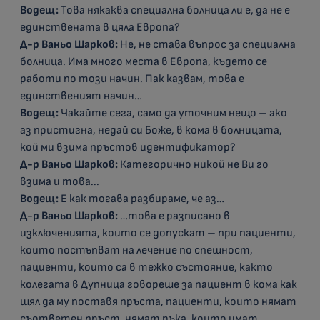
Водещ:
Това някаква специална болница ли е, да не е
единствената в цяла Европа?
Д-р Ваньо Шарков:
Не, не става въпрос за специална
болница. Има много места в Европа, където се
работи по този начин. Пак казвам, това е
единственият начин…
Водещ:
Чакайте сега, само да уточним нещо – ако
аз пристигна, недай си Боже, в кома в болницата,
кой ми взима пръстов идентификатор?
Д-р Ваньо Шарков:
Категорично никой не Ви го
взима и това...
Водещ:
Е как тогава разбираме, че аз…
Д-р Ваньо Шарков:
…това е разписано в
изключенията, които се допускат – при пациенти,
които постъпват на лечение по спешност,
пациенти, които са в тежко състояние, както
колегата в Дупница говореше за пациент в кома как
щял да му поставя пръста, пациенти, които нямат
съответен пръст, нямат ръка, които имат