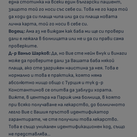
една стотинка на всеки един български пациент,
защото той го носи със себе си. Това не го кара той
да ходи да си плаща чипа или да си плаща новата
лична карта, той го носи в себе си.
Водещ:
Ама аз не виждам как баба ми ще си провери
дали е лежала в болницата или не и да си прави сама
проверките.
Д-р Ваньо Шарков:
Да, но Вие сте нейн внук и винаги
може да проверите дали за Вашата баба някой
плаща, ако сте загрижен наистина за нея. Това е
нормално и това е практика, която няма
абсолютно нищо общо с Турция и тук д-р
Константинов се опитва да заблуди хората.
Вижте, в центъра на Париж има болница, в която
при всяко получаване на лекарство, до болничното
легло Вие с Вашия пръстов идентификатор
гарантирате, че сте получили това лекарство.
Това е също уникален идентификационен код, също
не представлява…