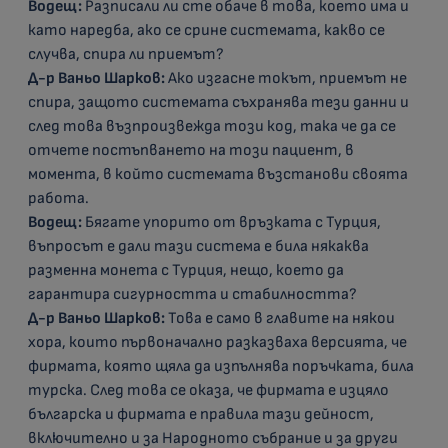
Водещ:
Разписали ли сте обаче в това, което има и
като наредба, ако се срине системата, какво се
случва, спира ли приемът?
Д-р Ваньо Шарков:
Ако изгасне токът, приемът не
спира, защото системата съхранява тези данни и
след това възпроизвежда този код, така че да се
отчете постъпването на този пациент, в
момента, в който системата възстанови своята
работа.
Водещ:
Бягате упорито от връзката с Турция,
въпросът е дали тази система е била някаква
разменна монета с Турция, нещо, което да
гарантира сигурността и стабилността?
Д-р Ваньо Шарков:
Това е само в главите на някои
хора, които първоначално разказваха версията, че
фирмата, която щяла да изпълнява поръчката, била
турска. След това се оказа, че фирмата е изцяло
българска и фирмата е правила тази дейност,
включително и за Народното събрание и за други