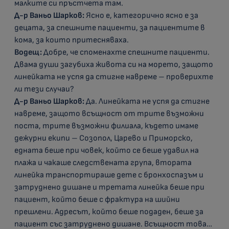
малките си пръстчета там.
Д-р Ваньо Шарков:
Ясно е, категорично ясно е за
децата, за спешните пациенти, за пациентите в
кома, за които притесняваха.
Водещ:
Добре, че споменахте спешните пациенти.
Двама души загубиха живота си на морето, защото
линейката не успя да стигне навреме – проверихте
ли тези случаи?
Д-р Ваньо Шарков:
Да. Линейката не успя да стигне
навреме, защото всъщност от трите възможни
поста, трите възможни филиала, където имаме
дежурни екипи – Созопол, Царево и Приморско,
едната беше при човек, който се беше удавил на
плажа и чакаше следствената група, втората
линейка транспортираше дете с бронхоспазъм и
затруднено дишане и третата линейка беше при
пациент, който беше с фрактура на шийни
прешлени. Адресът, който беше подаден, беше за
пациент със затруднено дишане. Всъщност това…