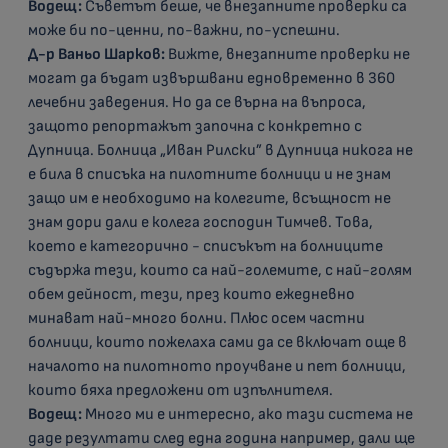
Водещ:
Съветът беше, че внезапните проверки са
може би по-ценни, по-важни, по-успешни.
Д-р Ваньо Шарков:
Вижте, внезапните проверки не
могат да бъдат извършвани едновременно в 360
лечебни заведения. Но да се върна на въпроса,
защото репортажът започна с конкретно с
Дупница. Болница „Иван Рилски” в Дупница никога не
е била в списъка на пилотните болници и не знам
защо им е необходимо на колегите, всъщност не
знам дори дали е колега господин Тимчев. Това,
което е категорично - списъкът на болниците
съдържа тези, които са най-големите, с най-голям
обем дейност, тези, през които ежедневно
минават най-много болни. Плюс осем частни
болници, които пожелаха сами да се включат още в
началото на пилотното проучване и пет болници,
които бяха предложени от изпълнителя.
Водещ:
Много ми е интересно, ако тази система не
даде резултати след една година например, дали ще