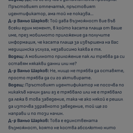
Пръстовият отпечатък, пръстовият
идентификатор, ама той не показва…
Д-р Ваньо Шарков:
Той дава възможност вие във
всеки един момент, в който касата плаща от Ваше
име, през мобилното приложение да получите
информация, че касата плаща за извършена на Вас
медицинска услуга, независимо каква е тя.
Водещ:
А мобилното приложение пак ли трябва да си
оставям някакви данни или не?
Д-р Ваньо Шарков:
Не, нищо не трябва да оставяте,
просто трябва да си го активирате.
Водещ:
Пръстовият идентификатор не посочва по
никакъв начин дали аз е трябвало или не е трябвало
да лежа в това заведение, така че ако някой е решил
да източва здравното заведение, той ще го
направи и по този начин.
Д-р Ваньо Шарков:
Това е единствената
възможност, която не коства абсолютно нито