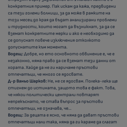
конкретния пример. Пак искам да кажа, предвидени
са тези големи болници, за да може в рамките на
този месец до края да бъдат анализирани проблеми
и трудности, които могат да възникнат, за да се
вземат конкретните мерки и ако е необходимо да
се допуснат повече изключения отколкото
допуснатите към момента.
Водещ:
Добре, но ето основното обвинение е, че е
незаконно, няма право да се вземат тези данни от
хората. Хайде да не ги наричаме пръстови
отпечатъци, че много се ядосвате.
Д-р Ваньо Шарков:
Не, не се ядосвам. Полека-лека ще
стигнем до истината, защото това е факт. Това,
че някои политически централи повтарят
непрекъснато, че става въпрос за пръстови
отпечатъци, не означава, че…
Водещ:
За децата е ясно, че няма да дават пръстови
отпечатъци нали така, няма да ги караме да слагат