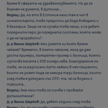
време в сферата на здравеопазването. Но да се
върнем на думата, в Дупница…
Водещ:
Да, но ето в Естония нали там е чип в
личната карта, това предстои да бъде въведено и
в България. Защо не се изчака това нещо, а се дават
поредните пари за поредната система, която може
и да не проработи?
Д-р Ваньо Шарков:
Ами знаете ли колко време
чакаме? Времето, в което чакахме, мога да дам
доста примери, конкретен пример с болница, която
източва касата с 200 хиляди лева, благодарение на
това, че са разписани като лежали в нея пациенти,
които не знаят къде се намира тази болница, които
след това е доказано със СРС-та, че са возени с
таксита…
Водещ:
Ама нали това се случва с проверка
допълнителна?
Д-р Ваньо Шарков:
Да, девет години след това.
Водещ:
Да, но се случва с допълнителна проверка.