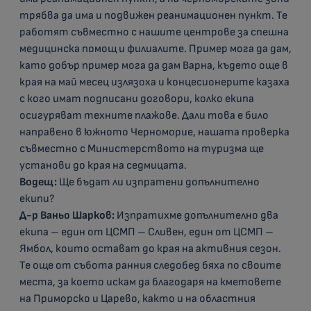
трябва да има и подвижен реанимационен пункт. Те
работят съвместно с нашите центрове за спешна
медицинска помощ и филиалите. Пример мога да дам,
като добър пример мога да дам Варна, където още в
края на май месец излязоха и концесионерите казаха
с кого имат подписани договори, колко екипа
осигуряват техните плажове. Дали това е било
направено в южното Черноморие, нашата проверка
съвместно с Министерството на туризма ще
установи до края на седмицата.
Водещ:
Ще бъдат ли изпратени допълнително
екипи?
Д-р Ваньо Шарков:
Изпратихме допълнително два
екипа – един от ЦСМП – Сливен, един от ЦСМП –
Ямбол, които остават до края на активния сезон.
Те още от събота ранния следобед бяха по своите
места, за което искам да благодаря на кметовете
на Приморско и Царево, както и на областния