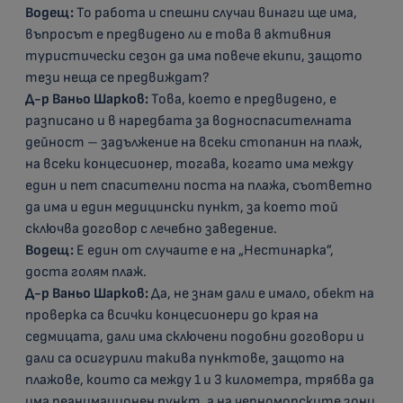
Водещ:
То работа и спешни случаи винаги ще има,
въпросът е предвидено ли е това в активния
туристически сезон да има повече екипи, защото
тези неща се предвиждат?
Д-р Ваньо Шарков:
Това, което е предвидено, е
разписано и в наредбата за водноспасителната
дейност – задължение на всеки стопанин на плаж,
на всеки концесионер, тогава, когато има между
един и пет спасителни поста на плажа, съответно
да има и един медицински пункт, за което той
сключва договор с лечебно заведение.
Водещ:
Е един от случаите е на „Нестинарка”,
доста голям плаж.
Д-р Ваньо Шарков:
Да, не знам дали е имало, обект на
проверка са всички концесионери до края на
седмицата, дали има сключени подобни договори и
дали са осигурили такива пунктове, защото на
плажове, които са между 1 и 3 километра, трябва да
има реанимационен пункт, а на черноморските зони