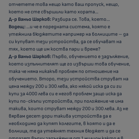
отчетете това нещо като ваш пропуск, нещо,
което не сте свършили като хората…
Д-р Ваньо Шарков:
Разбира се. Това, което…
Водещ:
…и че е поредната система, която е
утежнила бюджетите например на болниците – да
си купуват тези устройства, да се обучават на
тях, което ще им коства пари и време?
Д-р Ваньо Шарков:
Първо, обучението е задължение,
което изпълнителят ще го извърши това обучение,
така че няма никакъв проблем по отношение на
обучението. Второ, тези устройства струват на
цена между 200 и 300 лева, ако някой иска да си ги
купи за 4000 лева си е негов проблем защо иска да
купи по-скъпи устройства, при положение че има
такива, които струват между 200 и 300 лева. Аз не
вярвам десет дори такива устройства да е
необходимо да купят колегите, в която и да е
болница, те да утежнят техния бюджет и да се
отразят върху задължения от 1 милион както е в