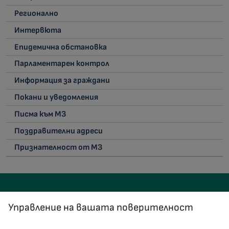
Регионално
Интервюта
Епидемична обстановка
Парламентарен контрол
Информация за граждани
Покани и уведомления
Писма към МЗ
Поздравителни адреси
Признателност от МЗ
Управление на вашата поверителност