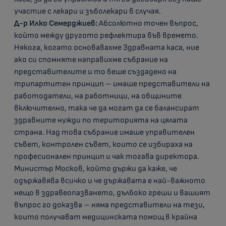
участие с лекари и зъболекари в случая.
Д-р Илко Семерджиев:
Абсолютно точен въпрос,
който между другото рефлектира във времето.
Някога, когато основавахме Здравната каса, ние
ако си спомняте направихме събрание на
представителите и то беше създадено на
трипартитен принцип – имаше представители на
работодатели, на работници, на общините
включително, така че да могат да се балансират
здравните нужди по територията на цялата
страна. Над това събрание имаше управителен
съвет, контролен съвет, които се избираха на
професионален принцип и чак тогава директора.
Министър Москов, който държи да каже, че
одържавява всичко и че държавата е най-важното
нещо в здравеопазването, дълбоко греши и вашият
въпрос го доказва – няма представители на тези,
които получават медицинската помощ в крайна