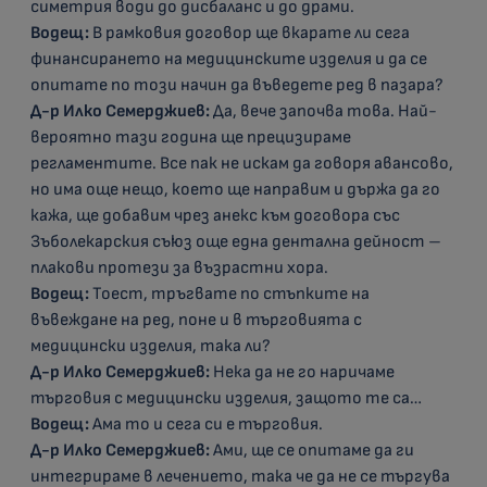
симетрия води до дисбаланс и до драми.
Водещ:
В рамковия договор ще вкарате ли сега
финансирането на медицинските изделия и да се
опитате по този начин да въведете ред в пазара?
Д-р Илко Семерджиев:
Да, вече започва това. Най-
вероятно тази година ще прецизираме
регламентите. Все пак не искам да говоря авансово,
но има още нещо, което ще направим и държа да го
кажа, ще добавим чрез анекс към договора със
Зъболекарския съюз още една дентална дейност –
плакови протези за възрастни хора.
Водещ:
Тоест, тръгвате по стъпките на
въвеждане на ред, поне и в търговията с
медицински изделия, така ли?
Д-р Илко Семерджиев:
Нека да не го наричаме
търговия с медицински изделия, защото те са…
Водещ:
Ама то и сега си е търговия.
Д-р Илко Семерджиев:
Ами, ще се опитаме да ги
интегрираме в лечението, така че да не се търгува