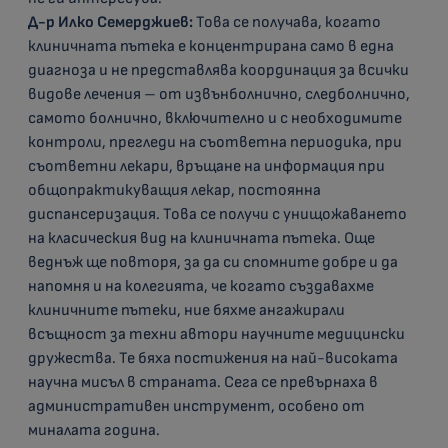
Д-р Илко Семерджиев:
Това се получава, когато
клиничната пътека е концентрирана само в една
диагноза и не представлява координация за всички
видове лечения – от извънболнично, следболнично,
самото болнично, включително и с необходимите
контроли, прегледи на съответна периодика, при
съответни лекари, връщане на информация при
общопрактикуващия лекар, постоянна
диспансеризация. Това се получи с унищожаването
на класическия вид на клиничната пътека. Още
веднъж ще повторя, за да си спомните добре и да
напомня и на колегията, че когато създавахме
клиничните пътеки, ние бяхме ангажирали
всъщност за техни автори научните медицински
дружества. Те бяха постижения на най-високата
научна мисъл в страната. Сега се превърнаха в
административен инструмент, особено от
миналата година.