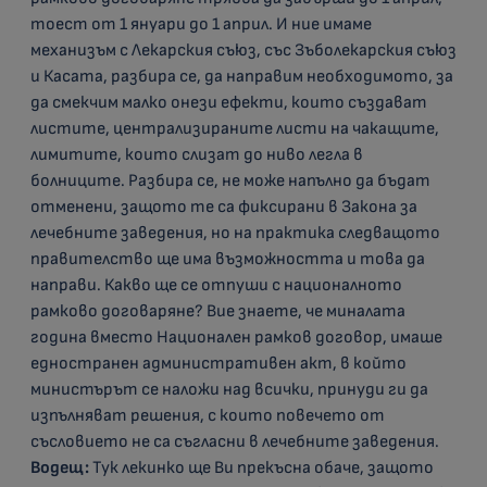
тоест от 1 януари до 1 април. И ние имаме
механизъм с Лекарския съюз, със Зъболекарския съюз
и Касата, разбира се, да направим необходимото, за
да смекчим малко онези ефекти, които създават
листите, централизираните листи на чакащите,
лимитите, които слизат до ниво легла в
болниците. Разбира се, не може напълно да бъдат
отменени, защото те са фиксирани в Закона за
лечебните заведения, но на практика следващото
правителство ще има възможността и това да
направи. Какво ще се отпуши с националното
рамково договаряне? Вие знаете, че миналата
година вместо Национален рамков договор, имаше
едностранен административен акт, в който
министърът се наложи над всички, принуди ги да
изпълняват решения, с които повечето от
съсловието не са съгласни в лечебните заведения.
Водещ:
Тук лекинко ще Ви прекъсна обаче, защото