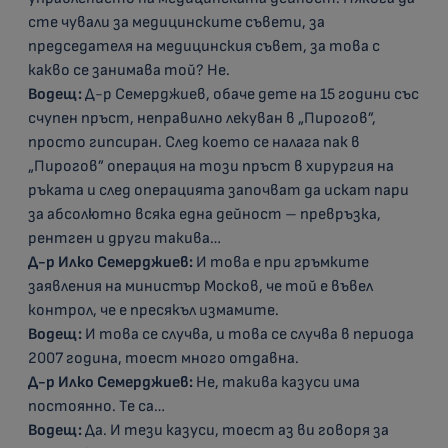
сте чували за медицинските съвети, за
председателя на медицинския съвет, за това с
какво се занимава той? Не.
Водещ:
Д-р Семерджиев, обаче дете на 15 години със
счупен пръст, неправилно лекуван в „Пирогов”,
просто гипсиран. След което се налага пак в
„Пирогов” операция на този пръст в хирургия на
ръката и след операцията започват да искат пари
за абсолютно всяка една дейност – превръзка,
рентген и други такива…
Д-р Илко Семерджиев:
И това е при гръмките
заявления на министър Москов, че той е въвел
контрол, че е пресякъл измамите.
Водещ:
И това се случва, и това се случва в периода
2007 година, тоест много отдавна.
Д-р Илко Семерджиев:
Не, такива казуси има
постоянно. Те са…
Водещ:
Да. И тези казуси, тоест аз ви говоря за