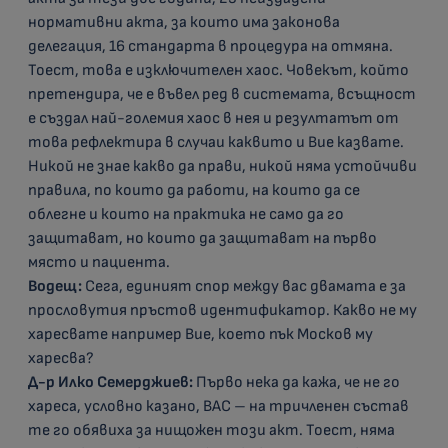
нормативни акта, за които има законова
делегация, 16 стандарта в процедура на отмяна.
Тоест, това е изключителен хаос. Човекът, който
претендира, че е въвел ред в системата, всъщност
е създал най-големия хаос в нея и резултатът от
това рефлектира в случаи каквито и Вие казвате.
Никой не знае какво да прави, никой няма устойчиви
правила, по които да работи, на които да се
облегне и които на практика не само да го
защитават, но които да защитават на първо
място и пациента.
Водещ:
Сега, единият спор между вас двамата е за
прословутия пръстов идентификатор. Какво не му
харесвате например Вие, което пък Москов му
харесва?
Д-р Илко Семерджиев:
Първо нека да кажа, че не го
хареса, условно казано, ВАС – на тричленен състав
те го обявиха за нищожен този акт. Тоест, няма