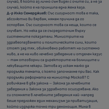
случай, в който аз лично съм видял с очите си, а не за
случай, който е на принципа една жена каза.
Д-р Илко Семерджиев:
Със сигурност това е така,
абсолютно Ви вярвам, нямам причина да го
оспорвам. Със сигурност това са неща, които се
случват. Но нека да се съсредоточим върху
системните показатели. Министрите на
здравеопазването и политическите сили, които
стоят зад тях, обикновено работят на системно
ниво, а не на ниво лечебно заведение и отделен казус
– там отговорни са директорите на болниците и
лекуващите лекари. Затова аз искам малко да
продължа темата, с която започнахме при Вас. Как
продължи реформата на министър Москов? С
ровичкане в два закона – Закона за лечебните
заведения и Закона за здравното осигуряване. Ако
си спомняте в лечебните заведения най-напред
беше предложен един механизъм за приватизация,
който издържа точно три денонощия. Мина в