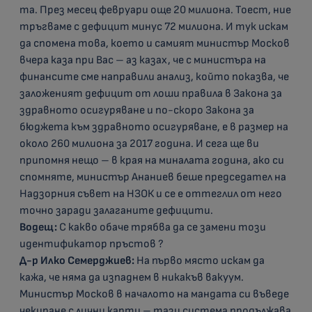
та. През месец февруари още 20 милиона. Тоест, ние
тръгваме с дефицит минус 72 милиона. И тук искам
да спомена това, което и самият министър Москов
вчера каза при Вас – аз казах, че с министъра на
финансите сме направили анализ, който показва, че
заложеният дефицит от лоши правила в Закона за
здравното осигуряване и по-скоро Закона за
бюджета към здравното осигуряване, е в размер на
около 260 милиона за 2017 година. И сега ще ви
припомня нещо – в края на миналата година, ако си
спомняте, министър Ананиев беше председател на
Надзорния съвет на НЗОК и се е оттеглил от него
точно заради залаганите дефицити.
Водещ:
С какво обаче трябва да се замени този
идентификатор пръстов ?
Д-р Илко Семерджиев:
На първо място искам да
кажа, че няма да изпаднем в никакъв вакуум.
Министър Москов в началото на мандата си въведе
чекиране с лични карти – тази система продължава