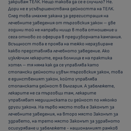
закривам ТЕЛК. Нещо такова да се е случило? Не.
Дори не е усъвършенствана дейността на ТЕЛК.
След това имахме закана за дерегистрация на
лечебните заведения от търговския закон – две
години той не направи нищо в това отношение и
сега отново го оферира в предизборната кампания.
Всъщност това е проява на тежко неразбиране
какво представлява лечебното заведение. Ако
изключим лекарите, една болница е на практика
хотел – тя няма как да се управлява като
стопански дейности извън търговския закон, това
е единственият закон, който управлява
стопанската дейност в България. А забележете,
лекарите не са търговци там, лекарите
управляват медицинската си дейност по няколко
други закона. На първо място това е Законът за
лечебните заведения, на второ място Законът за
здравето, на трето място Законът за здравното
осигуряване и забележете - националният рамков