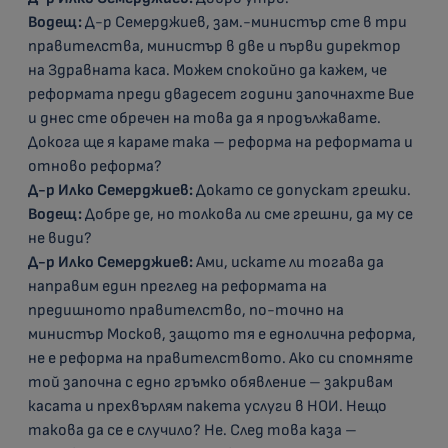
Водещ:
Д-р Семерджиев, зам.-министър сте в три
правителства, министър в две и първи директор
на Здравната каса. Можем спокойно да кажем, че
реформата преди двадесет години започнахте Вие
и днес сте обречен на това да я продължавате.
Докога ще я караме така – реформа на реформата и
отново реформа?
Д-р Илко Семерджиев:
Докато се допускат грешки.
Водещ:
Добре де, но толкова ли сме грешни, да му се
не види?
Д-р Илко Семерджиев:
Ами, искате ли тогава да
направим един преглед на реформата на
предишното правителство, по-точно на
министър Москов, защото тя е еднолична реформа,
не е реформа на правителството. Ако си спомняте
той започна с едно гръмко обявление – закривам
касата и прехвърлям пакета услуги в НОИ. Нещо
такова да се е случило? Не. След това каза –