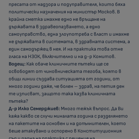
пресата от надзора и подуправителя, които бяха
политически назначения на министър Москов. В
крайна сметка имахме едно не връщане на
държавата в здравеопазването, а едно
самоуправство, една злоупотреба с власт и имахме
не държавата в системата, в здравната система, а
един самодържец в нея. И на практика това отне
гласа на НЗОК, включително и на д-р Комитов.
Водещ:
Как обаче клиничните пътеки ще се
освободят от чиновническата тегоба, която в
общи линии създава ситуацията от години, от
много години даже, че болен – здрав, на петия ден
те изписват, защото така казва клиничната
пътека?
Д-р Илко Семерджиев:
Много тежък въпрос. Да Ви
кажа какво се случи миналата година с разделянето
на пакетите на основен и на допълнителен, което
беше атакувано и оспорено в Конституционния
съд и падна на практика с решение на