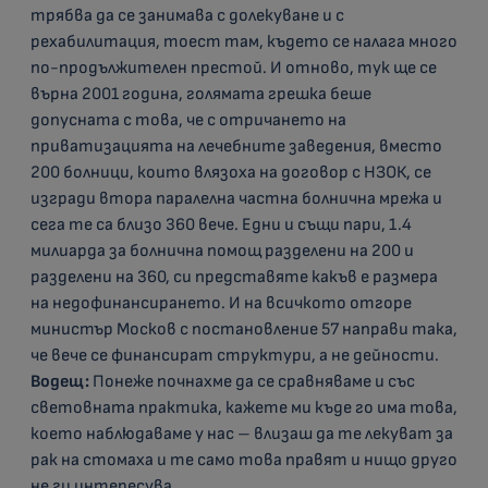
трябва да се занимава с долекуване и с
рехабилитация, тоест там, където се налага много
по-продължителен престой. И отново, тук ще се
върна 2001 година, голямата грешка беше
допусната с това, че с отричането на
приватизацията на лечебните заведения, вместо
200 болници, които влязоха на договор с НЗОК, се
изгради втора паралелна частна болнична мрежа и
сега те са близо 360 вече. Едни и същи пари, 1.4
милиарда за болнична помощ разделени на 200 и
разделени на 360, си представяте какъв е размера
на недофинансирането. И на всичкото отгоре
министър Москов с постановление 57 направи така,
че вече се финансират структури, а не дейности.
Водещ:
Понеже почнахме да се сравняваме и със
световната практика, кажете ми къде го има това,
което наблюдаваме у нас – влизаш да те лекуват за
рак на стомаха и те само това правят и нищо друго
не ги интересува.