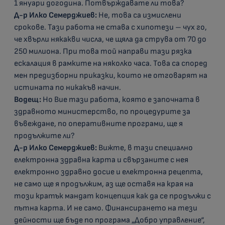
1 януари догодина. Потвърждавате ли това?
Д-р Илко Семерджиев:
Не, това са измислени
срокове. Тази работа не става с хипотези – чух го,
че хвърли някакви числа, че щяла да струва от 70 до
250 милиона. При това той направи тази рязка
ескалация в рамките на няколко часа. Това са според
мен предизборни приказки, които не отговарят на
истината по никакъв начин.
Водещ:
Но Вие тази работа, която е започната в
здравното министерство, по процедурите за
въвеждане, по оперативните програми, ще я
продължите ли?
Д-р Илко Семерджиев:
Вижте, в тази специално
електронна здравна карта и свързаните с нея
електронно здравно досие и електронна рецепта,
не само ще я продължим, аз ще оставя на края на
този кратък мандат концепция как да се продължи с
пътна карта. И не само. Финансирането на тези
дейности ще бъде по програма „Добро управление“,