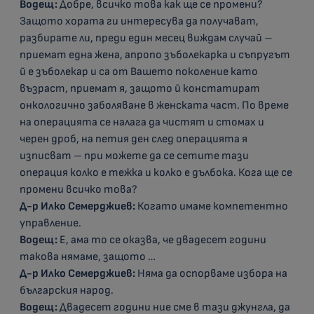
Водещ:
Добре, всичко това как ще се промени?
Защото хората ги интересува да получават,
разбирате ли, преди един месец виждам случай –
приемат една жена, апропо зъболекарка и съпругът
й е зъболекар и са от Вашето поколение като
възраст, приемат я, защото й констатират
онкологично заболяване в женската част. По време
на операцията се налага да чистят и стомах и
черен дроб, на петия ден след операцията я
изписват – при можете да се сетите тази
операция колко е тежка и колко е дълбока. Кога ще се
промени всичко това?
Д-р Илко Семерджиев:
Когато имаме компетентно
управление.
Водещ:
Е, ама то се оказва, че двадесет години
такова нямаме, защото …
Д-р Илко Семерджиев:
Няма да оспорваме избора на
българския народ.
Водещ:
Двадесет години ние сме в тази джунгла, да