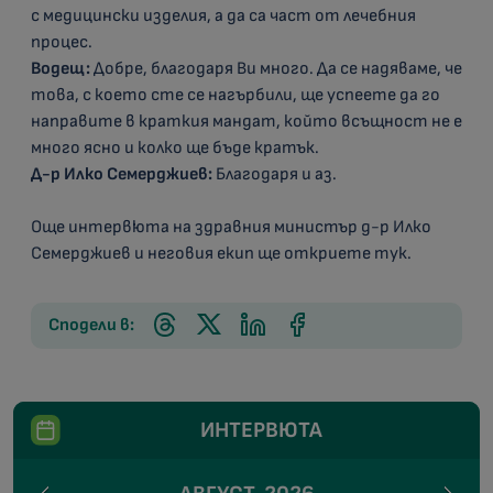
с медицински изделия, а да са част от лечебния
процес.
Водещ:
Добре, благодаря Ви много. Да се надяваме, че
това, с което сте се нагърбили, ще успеете да го
направите в краткия мандат, който всъщност не е
много ясно и колко ще бъде кратък.
Д-р Илко Семерджиев:
Благодаря и аз.
Още интервюта на здравния министър д-р Илко
Семерджиев и неговия екип ще откриете тук.
Сподели в:
ИНТЕРВЮТА