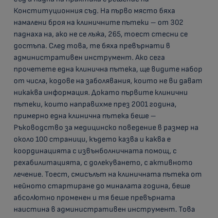
Конституционния съд. На първо място бяха
намалени броя на клиничните пътеки – от 302
паднаха на, ако не се лъжа, 265, тоест стесни се
достъпа. След това, те бяха превърнати в
административен инструмент. Ако сега
прочетете една клинична пътека, ще видите набор
от числа, кодове на заболявания, които не ви дават
никаква информация. Докато първите клинични
пътеки, които направихме през 2001 година,
примерно една клинична пътека беше –
Ръководство за медицинско поведение в размер на
около 100 страници, където казва и каква е
координацията с извънболничната помощ, с
рехабилитацията, с долекуването, с активното
лечение. Тоест, смисълът на клиничната пътека от
нейното стартиране до миналата година, беше
абсолютно променен и тя беше превърната
наистина в административен инструмент. Това