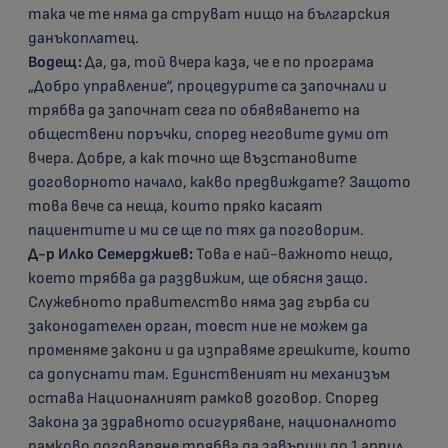
така че те няма да струват нищо на българския
данъкоплатец.
Водещ:
Да, да, той вчера каза, че е по програма
„Добро управление“, процедурите са започнали и
трябва да започнат сега по обявяването на
обществени поръчки, според неговите думи от
вчера. Добре, а как точно ще възстановите
договорното начало, какво предвиждате? Защото
това вече са неща, които пряко касаят
пациентите и ми се ще по тях да поговорим.
Д-р Илко Семерджиев:
Това е най-важното нещо,
което трябва да раздвижим, ще обясня защо.
Служебното правителство няма зад гърба си
законодателен орган, тоест ние не можем да
променяме закони и да изправяме грешките, които
са допуснати там. Единственият ни механизъм
остава Националният рамков договор. Според
Закона за здравното осигуряване, националното
рамково договаряне трябва да завърши до 1 април,