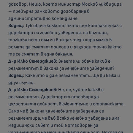
договор. Нещо, което министър Москов ликвидира
– превърна рамковото договаряне в
административно командване.
Водещ:
Тук обаче колкото пъти съм контактувал с
директори на лечебни заведения, на болници,
толкова пъти съм ги виждал тези хора малко в
ролята да смятат приходи и разходи точно както
те се смятат в една бакалия.
Д-р Илко Семерджиев:
Знаете ли обаче какъв е
регламентът в Закона за лечебните заведения?
Водещ:
Какъвто и да е регламентът…Ще ви кажа и
друг случай.
Д-р Илко Семерджиев:
Не, не, чуйте какъв е
регламентът. Директорът отговаря за
цялостната дейност, включително и стопанската.
Само че в Закона за лечебните заведения се
регламентира, че във всяко лечебно заведение има
медицински съвет и той е отговорен за
управлението на медицинската дейност. Някога да