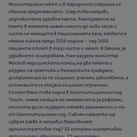
Министерския съвет и в Народното събрание го
свалиха предложението. След това направи
задължителна здравна карта, благодарение на
която в момента имаме лимити до ниво легла и
листа на чакащите в Националната каса, каквато е
нямало никога преди 2016 година – над 3500
пациента стоят в тази листа и чакат. В Закона за
здравното осигуряване, там раздели министър
Москов медицинската помощ на два пакета и
раздели на практика и българските граждани,
дискриминира ги по социално значими заболявания, а
останалите се оказаха социално незначими.
Естествено това падна в Конституционния съд.
Тоест, имаме санкция на намеренията за реформи,
опитите да се създадат някакви регламенти и то
от Конституционен съд. Съвсем накратко ще
изброя какво е направил Върховният
административен съд? 33 оспорени нормативни
акта за тези две години, 23 неиздадени