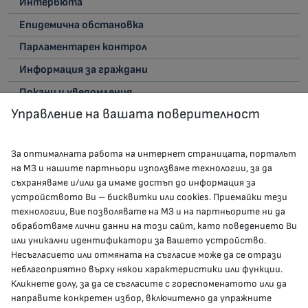
Интервюта
Епидемична обстановка
Парламентарен контрол
Информация за граждани
Покани и уведомления
Управление на вашата поверителност
Писма към МЗ
Поздравителни адреси
За оптималната работа на интернет страницата, порталът
Признателност от МЗ
на МЗ и нашите партньори използваме технологии, за да
съхраняваме и/или да имаме достъп до информация за
устройството Ви – бисквитки или cookies. Приемайки тези
технологии, Вие позволявате на МЗ и на партньорите ни да
обработваме лични данни на този сайт, като поведението Ви
или уникални идентификатори за Вашето устройство.
Несъгласието или отмяната на съгласие може да се отрази
неблагоприятно върху някои характеристики или функции.
Кликнете долу, за да се съгласите с гореспоменатото или да
КОНТАКТИ
направите конкретен избор, включително да упражните