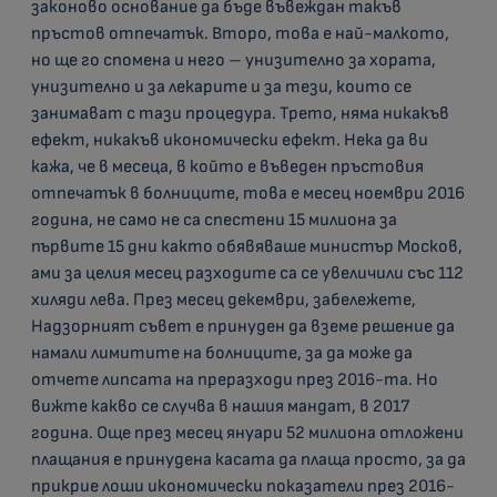
законово основание да бъде въвеждан такъв
пръстов отпечатък. Второ, това е най-малкото,
но ще го спомена и него – унизително за хората,
унизително и за лекарите и за тези, които се
занимават с тази процедура. Трето, няма никакъв
ефект, никакъв икономически ефект. Нека да ви
кажа, че в месеца, в който е въведен пръстовия
отпечатък в болниците, това е месец ноември 2016
година, не само не са спестени 15 милиона за
първите 15 дни както обявяваше министър Москов,
ами за целия месец разходите са се увеличили със 112
хиляди лева. През месец декември, забележете,
Надзорният съвет е принуден да вземе решение да
намали лимитите на болниците, за да може да
отчете липсата на преразходи през 2016-та. Но
вижте какво се случва в нашия мандат, в 2017
година. Още през месец януари 52 милиона отложени
плащания е принудена касата да плаща просто, за да
прикрие лоши икономически показатели през 2016-