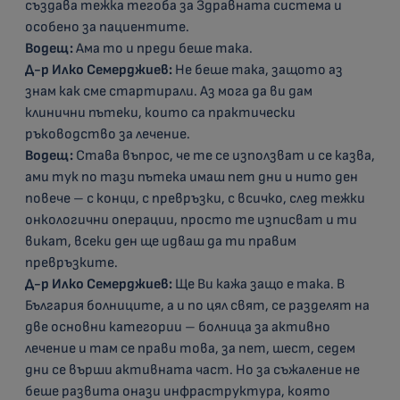
създава тежка тегоба за Здравната система и
особено за пациентите.
Водещ:
Ама то и преди беше така.
Д-р Илко Семерджиев:
Не беше така, защото аз
знам как сме стартирали. Аз мога да ви дам
клинични пътеки, които са практически
ръководство за лечение.
Водещ:
Става въпрос, че те се използват и се казва,
ами тук по тази пътека имаш пет дни и нито ден
повече – с конци, с превръзки, с всичко, след тежки
онкологични операции, просто те изписват и ти
викат, всеки ден ще идваш да ти правим
превръзките.
Д-р Илко Семерджиев:
Ще Ви кажа защо е така. В
България болниците, а и по цял свят, се разделят на
две основни категории – болница за активно
лечение и там се прави това, за пет, шест, седем
дни се върши активната част. Но за съжаление не
беше развита онази инфраструктура, която