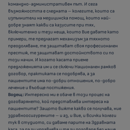
командно-административен път. И сега
възможността е следната – колегите, които са
изпълнители на медицинска помощ, които най-
добре знаят какви са казусите при тях,
включително и тези неща, които Вие давате като
примери, те предлагат механизъм за тяхното
преодоляване, те защитават своя професионален
престиж, те защитават достойнството си по
този начин. И когато касата приеме
предложенията им и се сключи Национален рамков
договор, практиката се подобрява, а за
пациентите има по-добри отношения, по-добро
лечение и въобще постижения.
Водещ:
Интересно ми е обаче в този процес на
договарянето, кой представлява интереса на
пациентите? Защото вижте какво се получава, ние
здравноосигурените – и аз, и Вие, и всички колеги
тук в студиото, си даваме парите на Здравната
каса, за да ги управлява и тя ги договаря без наше