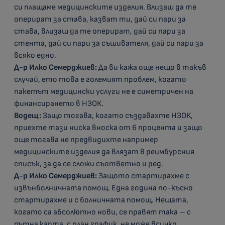
си плащаме медицинските изделия. Влизаш да те
оперират за става, казват ти, дай си пари за
става, влизаш да те оперират, дай си пари за
стента, дай си пари за съшивателя, дай си пари за
всяко едно.
Д-р Илко Семерджиев:
Да ви кажа още нещо в такъв
случай, ето това е големият проблем, когато
пакетът медицински услуги не е симетричен на
финансирането в НЗОК.
Водещ:
Защо тогава, когато създавахте НЗОК,
приехте тази ниска вноска от 6 процента и защо
още тогава не предвидихте например
медицинските изделия да влязат в реимбурсния
списък, за да се сложи съответно и ред.
Д-р Илко Семерджиев:
Защото стартирахме с
извънболничната помощ. Една година по-късно
стартирахме и с болничната помощ. Нещата,
когато са абсолютно нови, се правят така – с
пътна карта, с план график, не може всичко