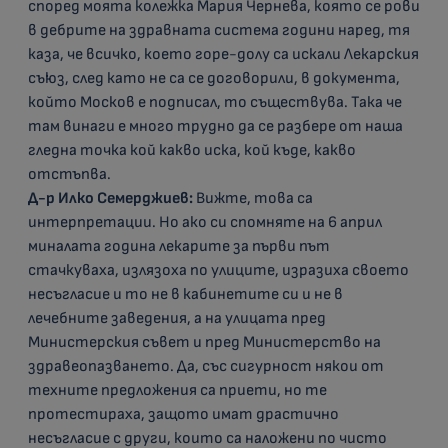
според моята колежка Мария Чернева, която се рови
в дебрите на здравната система години наред, тя
каза, че всичко, което горе-долу са искали Лекарския
съюз, след като не са се договорили, в документа,
който Москов е подписал, то съществува. Така че
там винаги е много трудно да се разбере от наша
гледна точка кой какво иска, кой къде, какво
отстъпва.
Д-р Илко Семерджиев:
Вижте, това са
интерпретации. Но ако си спомняте на 6 април
миналата година лекарите за първи път
стачкуваха, излязоха по улиците, изразиха своето
несъгласие и то не в кабинетите си и не в
лечебните заведения, а на улицата пред
Министерския съвет и пред Министерство на
здравеопазването. Да, със сигурност някои от
техните предложения са приети, но те
протестираха, защото имат драстично
несъгласие с други, които са наложени по чисто