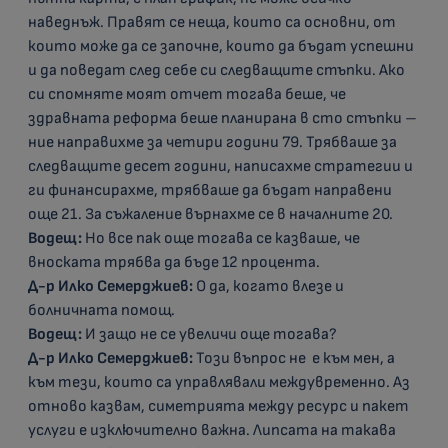
наведнъж. Правят се неща, които са основни, от
които може да се започне, които да бъдат успешни
и да поведат след себе си следващите стъпки. Ако
си спомняте моят отчет тогава беше, че
здравната реформа беше планирана в сто стъпки –
ние направихме за четири години 79. Трябваше за
следващите десет години, написахме стратегии и
ги финансирахме, трябваше да бъдат направени
още 21. За съжаление върнахме се в началните 20.
Водещ:
Но все пак още тогава се казваше, че
вноската трябва да бъде 12 процента.
Д-р Илко Семерджиев:
О да, когато влезе и
болничната помощ.
Водещ:
И защо не се увеличи още тогава?
Д-р Илко Семерджиев:
Този въпрос не е към мен, а
към тези, които са управлявали междувременно. Аз
отново казвам, симетрията между ресурс и пакет
услуги е изключително важна. Липсата на такава