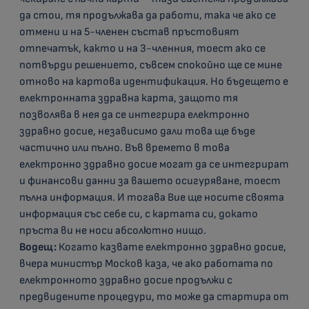
да стои, тя продължава да работи, така че ако се
отмени и на 5-членен състав пръстовият
отпечатък, както и на 3-членния, тоест ако се
потвърди решението, съвсем спокойно ще се мине
отново на картова идентификация. Но бъдещето е
електронната здравна карта, защото тя
позволява в нея да се интегрира електронно
здравно досие, независимо дали това ще бъде
частично или пълно. Във времето в това
електронно здравно досие могат да се интегрират
и финансови данни за вашето осигуряване, тоест
пълна информация. И тогава Вие ще носите своята
информация със себе си, с картата си, докато
пръста ви не носи абсолютно нищо.
Водещ:
Когато казвате електронно здравно досие,
вчера министър Москов каза, че ако работата по
електронното здравно досие продължи с
предвидените процедури, то може да стартира от