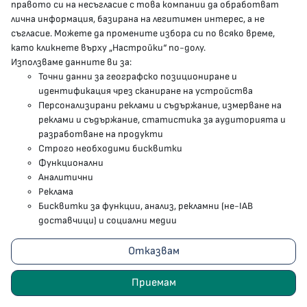
правото си на несъгласие с това компании да обработват
лична информация, базирана на легитимен интерес, а не
гр.София, 1000, пл. „Света Неделя“ №5
съгласие. Можете да промените избора си по всяко време,
като кликнете върху „Настройки“ по-долу.
delovodstvo@mh.government.bg
Използваме данните ви за:
presscenter@mh.government.bg
Точни данни за географско позициониране и
идентификация чрез сканиране на устройства
Персонализирани реклами и съдържание, измерване на
МЗ В СОЦИАЛНИТЕ МРЕЖИ
реклами и съдържание, статистика за аудиторията и
разработване на продукти
Строго необходими бисквитки
Facebook страница
Функционални
Аналитични
Instragram профил
Реклама
Бисквитки за функции, анализ, рекламни (не-IAB
YouTube канал
доставчици) и социални медии
Threads профил
Отказвам
Карта на сайта
Приемам