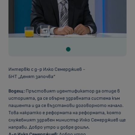
Интервю с д-р Илко Семерджиев -
БНТ „Денят започва“
Водещ:
Пръстовият идентификатор да отиде в
историята, да се обърне здравната система към
пациента и да се възстанови договорното начало.
Това накратко е реформата на реформата, която
служебният здравен министър Илко Семерджиев ще
направи. Добро утро и добре дошъл.
Д-р Илко Семерджиев:
Добро утро.