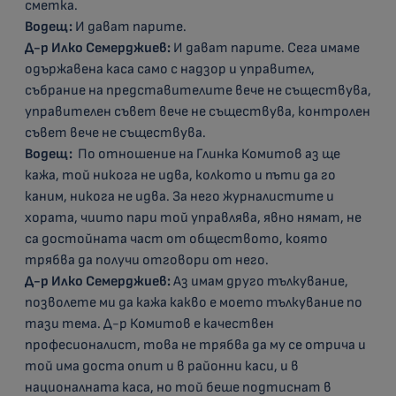
сметка.
Водещ:
И дават парите.
Д-р Илко Семерджиев:
И дават парите. Сега имаме
одържавена каса само с надзор и управител,
събрание на представителите вече не съществува,
управителен съвет вече не съществува, контролен
съвет вече не съществува.
Водещ:
По отношение на Глинка Комитов аз ще
кажа, той никога не идва, колкото и пъти да го
каним, никога не идва. За него журналистите и
хората, чиито пари той управлява, явно нямат, не
са достойната част от обществото, която
трябва да получи отговори от него.
Д-р Илко Семерджиев:
Аз имам друго тълкувание,
позволете ми да кажа какво е моето тълкувание по
тази тема. Д-р Комитов е качествен
професионалист, това не трябва да му се отрича и
той има доста опит и в районни каси, и в
националната каса, но той беше подтиснат в