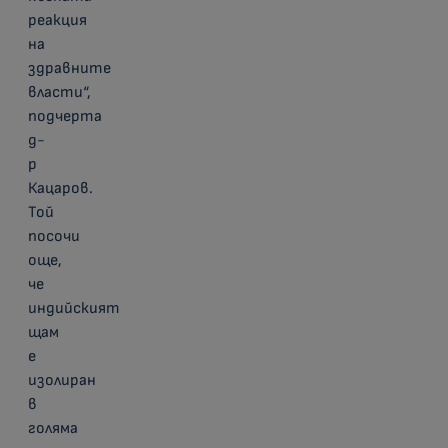
реакция
на
здравните
власти“,
подчерта
д-
р
Кацаров.
Той
посочи
още,
че
индийският
щам
е
изолиран
в
голяма