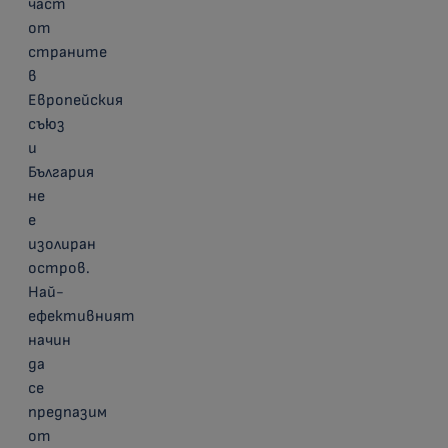
част
от
страните
в
Европейския
съюз
и
България
не
е
изолиран
остров.
Най-
ефективният
начин
да
се
предпазим
от