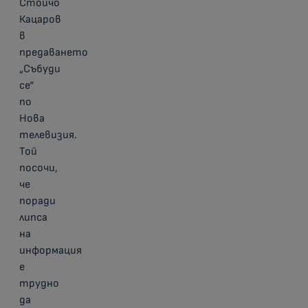
Стойчо
Кацаров
в
предаването
„Събуди
се“
по
Нова
телевизия.
Той
посочи,
че
поради
липса
на
информация
е
трудно
да