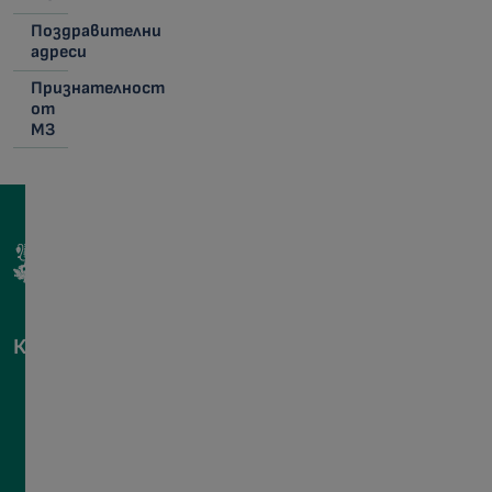
Поздравителни
адреси
Признателност
от
МЗ
КОНТАКТИ
гр.София,
1000,
пл.
„Света