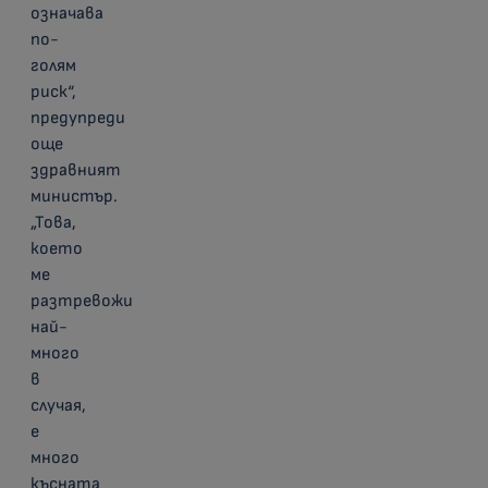
означава
по-
голям
риск“,
предупреди
още
здравният
министър.
„Това,
което
ме
разтревожи
най-
много
в
случая,
е
много
късната