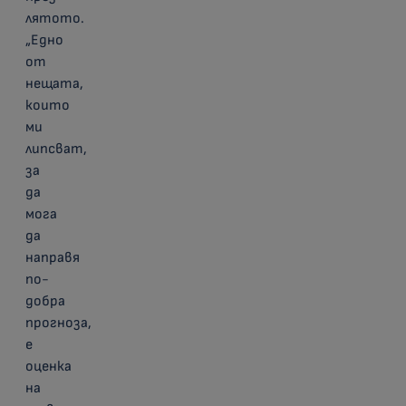
лятото.
„Едно
от
нещата,
които
ми
липсват,
за
да
мога
да
направя
по-
добра
прогноза,
е
оценка
на