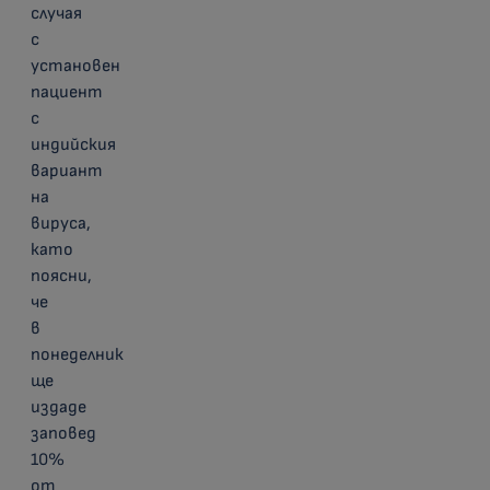
случая
с
установен
пациент
с
индийския
вариант
на
вируса,
като
поясни,
че
в
понеделник
ще
издаде
заповед
10%
от