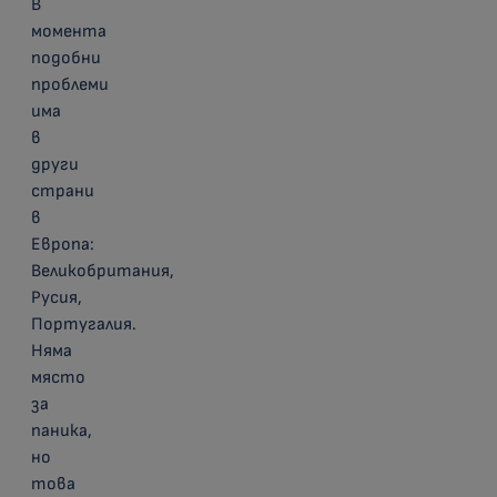
В
момента
подобни
проблеми
има
в
други
страни
в
Европа:
Великобритания,
Русия,
Португалия.
Няма
място
за
паника,
но
това