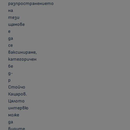
разпространението
на
тези
щамове
е
да
се
ваксинираме,
категоричен
бе
д-
р
Стойчо
Кацаров.
Цялото
интервю
може
да
видите