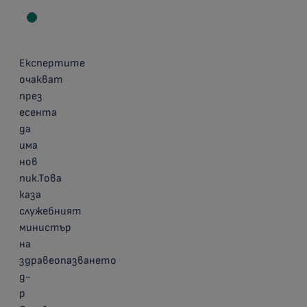
Експертите
очакват
през
есента
да
има
нов
пик.Това
каза
служебният
министър
на
здравеопазването
д-
р