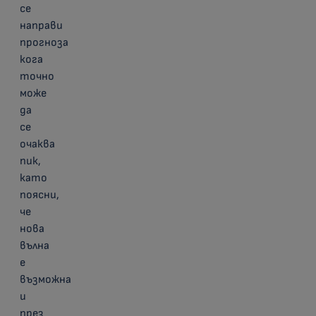
се
направи
прогноза
кога
точно
може
да
се
очаква
пик,
като
поясни,
че
нова
вълна
е
възможна
и
през