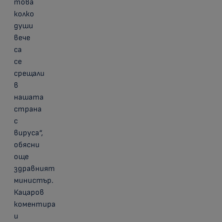
това
колко
души
вече
са
се
срещали
в
нашата
страна
с
вируса“,
обясни
още
здравният
министър.
Кацаров
коментира
и