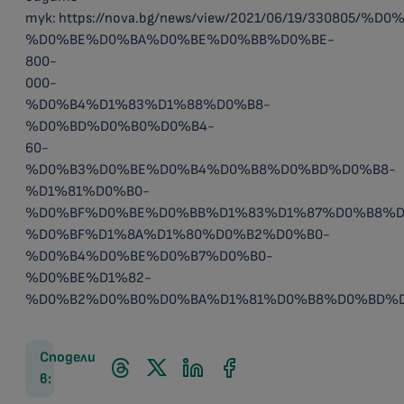
тук:
https://nova.bg/news/view/2021/06/19/3308
%D0%BE%D0%BA%D0%BE%D0%BB%D0%BE-
800-
000-
%D0%B4%D1%83%D1%88%D0%B8-
%D0%BD%D0%B0%D0%B4-
60-
%D0%B3%D0%BE%D0%B4%D0%B8%D0%BD%D0%B8-
%D1%81%D0%B0-
%D0%BF%D0%BE%D0%BB%D1%83%D1%87%D0%B8%D
%D0%BF%D1%8A%D1%80%D0%B2%D0%B0-
%D0%B4%D0%BE%D0%B7%D0%B0-
%D0%BE%D1%82-
%D0%B2%D0%B0%D0%BA%D1%81%D0%B8%D0%BD%D
Сподели
в: