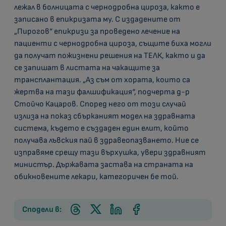
лежал в болницата с чернодробна цироза, както е
записано в епикризата му. С издадените от
„Пирогов“ епикризи за проведено лечение на
пациенти с чернодробна цироза, същите биха могли
да получат пожизнени решения на ТЕЛК, както и да
се запишат в листата на чакащите за
трансплантация. „Аз съм от хората, които са
жертва на тази фалшификация“, подчерта д-р
Стойчо Кацаров. Според него от този случай
излиза на показ сбърканият модел на здравната
система, където е създаден един елит, който
получава лъвския пай в здравеопазването. Ние се
изправяме срещу тази върхушка, увери здравният
министър. Държавата застава на страната на
обикновените лекари, категоричен бе той.
Сподели в: