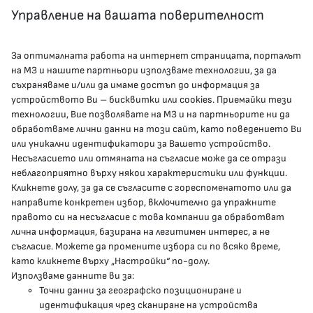
Управление на вашата поверителност
За оптималната работа на интернет страницата, порталът
КОНТАКТИ
на МЗ и нашите партньори използваме технологии, за да
съхраняваме и/или да имаме достъп до информация за
устройството Ви – бисквитки или cookies. Приемайки тези
гр.София, 1000, пл. „Света Неделя“ №5
технологии, Вие позволявате на МЗ и на партньорите ни да
обработваме лични данни на този сайт, като поведението Ви
delovodstvo@mh.government.bg
или уникални идентификатори за Вашето устройство.
Несъгласието или отмяната на съгласие може да се отрази
presscenter@mh.government.bg
неблагоприятно върху някои характеристики или функции.
Кликнете долу, за да се съгласите с гореспоменатото или да
направите конкретен избор, включително да упражните
МЗ В СОЦИАЛНИТЕ МРЕЖИ
правото си на несъгласие с това компании да обработват
лична информация, базирана на легитимен интерес, а не
Facebook страница
съгласие. Можете да промените избора си по всяко време,
като кликнете върху „Настройки“ по-долу.
Instragram профил
Използваме данните ви за:
Точни данни за географско позициониране и
YouTube канал
идентификация чрез сканиране на устройства