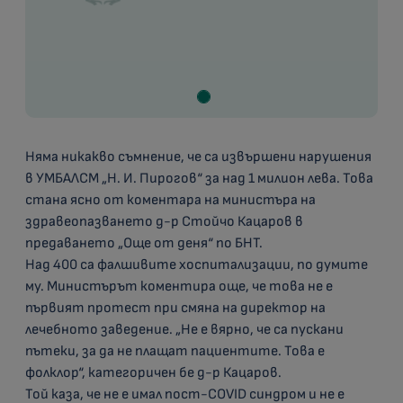
Няма никакво съмнение, че са извършени нарушения
в УМБАЛСМ „Н. И. Пирогов“ за над 1 милион лева. Това
стана ясно от коментара на министъра на
здравеопазването д-р Стойчо Кацаров в
предаването „Още от деня“ по БНТ.
Над 400 са фалшивите хоспитализации, по думите
му. Министърът коментира още, че това не е
първият протест при смяна на директор на
лечебното заведение. „Не е вярно, че са пускани
пътеки, за да не плащат пациентите. Това е
фолклор“, категоричен бе д-р Кацаров.
Той каза, че не е имал пост-COVID синдром и не е