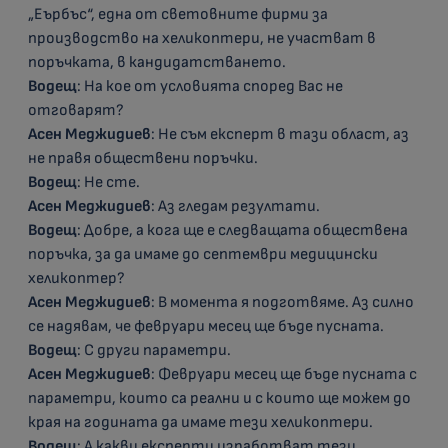
„Еърбъс“, една от световните фирми за
производство на хеликоптери, не участват в
поръчката, в кандидатстването.
Водещ
: На кое от условията според Вас не
отговарят?
Асен Меджидиев
: Не съм експерт в тази област, аз
не правя обществени поръчки.
Водещ
: Не сте.
Асен Меджидиев
: Аз гледам резултати.
Водещ
: Добре, а кога ще е следващата обществена
поръчка, за да имаме до септември медицински
хеликоптер?
Асен Меджидиев
: В момента я подготвяме. Аз силно
се надявам, че февруари месец ще бъде пусната.
Водещ
: С други параметри.
Асен Меджидиев
: Февруари месец ще бъде пусната с
параметри, които са реални и с които ще можем до
края на годината да имаме тези хеликоптери.
Водещ
: А какви експерти изработват тези