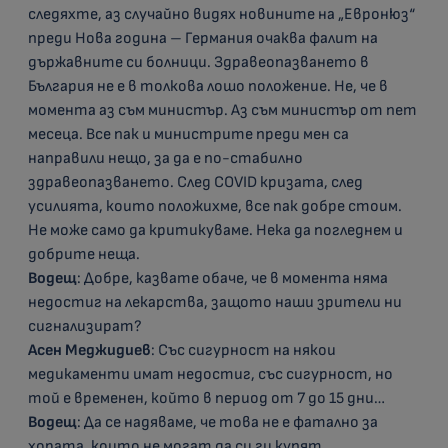
следяхте, аз случайно видях новините на „Евронюз“
преди Нова година – Германия очаква фалит на
държавните си болници. Здравеопазването в
България не е в толкова лошо положение. Не, че в
момента аз съм министър. Аз съм министър от пет
месеца. Все пак и министрите преди мен са
направили нещо, за да е по-стабилно
здравеопазването. След COVID кризата, след
усилията, които положихме, все пак добре стоим.
Не може само да критикуваме. Нека да погледнем и
добрите неща.
Водещ
: Добре, казвате обаче, че в момента няма
недостиг на лекарства, защото наши зрители ни
сигнализират?
Асен Меджидиев
: Със сигурност на някои
медикаменти имат недостиг, със сигурност, но
той е временен, който в период от 7 до 15 дни…
Водещ
: Да се надяваме, че това не е фатално за
хората, които не могат да си ги купят.