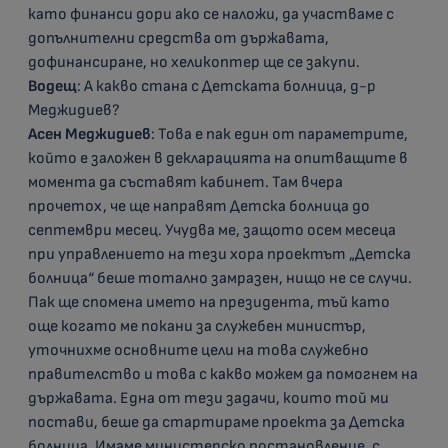
като финанси дори ако се наложи, да участваме с
допълнителни средства от държавата,
дофинансиране, но хеликоптер ще се закупи.
Водещ
: А какво стана с Детската болница, д-р
Меджидиев?
Асен Меджидиев
: Това е пак един от параметрите,
който е заложен в декларацията на опитващите в
момента да съставят кабинет. Там вчера
прочетох, че ще направят Детска болница до
септември месец. Учудва ме, защото осем месеца
при управлението на тези хора проектът „Детска
болница“ беше тотално замразен, нищо не се случи.
Пак ще спомена името на президента, тъй като
още когато ме покани за служебен министър,
уточнихме основните цели на това служебно
правителство и това с какво можем да помогнем на
държавата. Една от тези задачи, които той ми
постави, беше да стартираме проекта за Детска
болница. Имаме министерско постановление, с