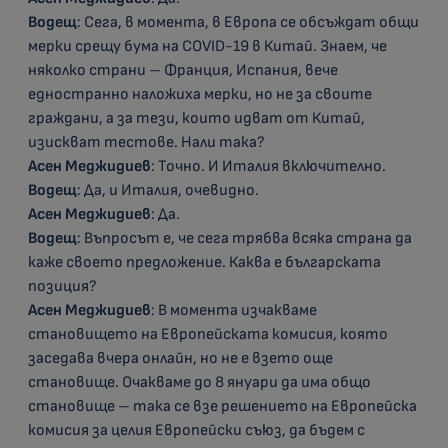
Водещ
: Сега, в момента, в Европа се обсъждат общи
мерки срещу бума на COVID-19 в Китай. Знаем, че
няколко страни – Франция, Испания, вече
едностранно наложиха мерки, но не за своите
граждани, а за тези, които идват от Китай,
изискват тестове. Нали така?
Асен Меджидиев
: Точно. И Италия включително.
Водещ
: Да, и Италия, очевидно.
Асен Меджидиев
: Да.
Водещ
: Въпросът е, че сега трябва всяка страна да
каже своето предложение. Каква е българската
позиция?
Асен Меджидиев
: В момента изчакваме
становището на Европейската комисия, която
заседава вчера онлайн, но не е взето още
становище. Очакваме до 8 януари да има общо
становище – така се взе решението на Европейска
комисия за целия Европейски съюз, да бъдем с