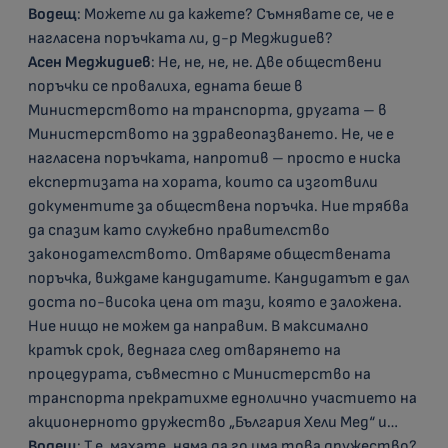
Водещ
: Можете ли да кажете? Съмнявате се, че е
нагласена поръчката ли, д-р Меджидиев?
Асен Меджидиев
: Не, не, не, не. Две обществени
поръчки се провалиха, едната беше в
Министерството на транспорта, другата – в
Министерството на здравеопазването. Не, че е
нагласена поръчката, напротив – просто е ниска
експертизата на хората, които са изготвили
документите за обществена поръчка. Ние трябва
да спазим като служебно правителство
законодателството. Отваряме обществената
поръчка, виждаме кандидатите. Кандидатът е дал
доста по-висока цена от тази, която е заложена.
Ние нищо не можем да направим. В максимално
кратък срок, веднага след отварянето на
процедурата, съвместно с Министерство на
транспорта прекратихме еднолично участието на
акционерното дружество „България Хели Мед“ и…
Водещ
: Т.е. махате, няма да го има това дружество?