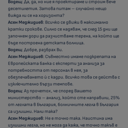
Водещ
: Да, да, но ние я проектираме и строим вече
десетилетия. Затова питам – случайно нещо
вижда ли се на хоризонта?
Асен Меджидиев
: Всичко се движи в максимално
кратки срокове. Силно се надявам, че след 15 дни ще
започнем дори да разчистваме терена, на който ще
бъде построена детската болница.
Водещ
: Добре, разбрах Ви.
Асен Меджидиев
: Съвместно имаме подкрепата на
Европейската банка с експерти за анализа за
потребността от персонал в нея, за
обезпечаването ѝ с кадри. Всичко това се действа с
изключително бързи темпове.
Водещ
: Аз прочетох, че според Вашето
министерство – анализ, който сте направили, 25%
от леглата в България, болничните легла в България
са излишни. Нали така?
Асен Меджидиев
: Не е точно така. Наистина има
излишни легла, но не мога да кажа, че точно такъв е