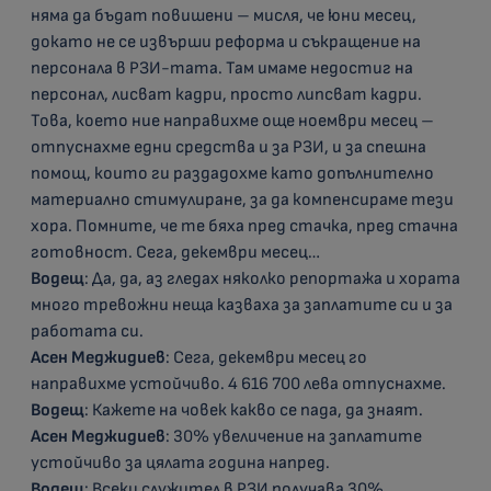
няма да бъдат повишени – мисля, че юни месец,
докато не се извърши реформа и съкращение на
персонала в РЗИ-тата. Там имаме недостиг на
персонал, лисват кадри, просто липсват кадри.
Това, което ние направихме още ноември месец –
отпуснахме едни средства и за РЗИ, и за спешна
помощ, които ги раздадохме като допълнително
материално стимулиране, за да компенсираме тези
хора. Помните, че те бяха пред стачка, пред стачна
готовност. Сега, декември месец…
Водещ
: Да, да, аз гледах няколко репортажа и хората
много тревожни неща казваха за заплатите си и за
работата си.
Асен Меджидиев
: Сега, декември месец го
направихме устойчиво. 4 616 700 лева отпуснахме.
Водещ
: Кажете на човек какво се пада, да знаят.
Асен Меджидиев
: 30% увеличение на заплатите
устойчиво за цялата година напред.
Водещ
: Всеки служител в РЗИ получава 30%