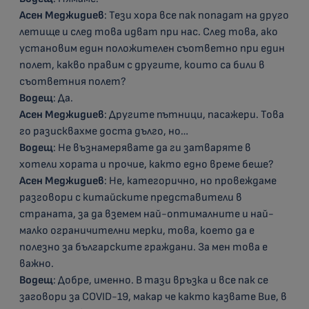
Асен Меджидиев
: Тези хора все пак попадат на друго
летище и след това идват при нас. След това, ако
установим един положителен съответно при един
полет, какво правим с другите, които са били в
съответния полет?
Водещ
: Да.
Асен Меджидиев
: Другите пътници, пасажери. Това
го разисквахме доста дълго, но…
Водещ
: Не възнамерявате да ги затваряте в
хотели хората и прочие, както едно време беше?
Асен Меджидиев
: Не, категорично, но провеждаме
разговори с китайските представители в
страната, за да вземем най-оптималните и най-
малко ограничителни мерки, това, което да е
полезно за българските граждани. За мен това е
важно.
Водещ
: Добре, именно. В тази връзка и все пак се
заговори за COVID-19, макар че както казвате Вие, в