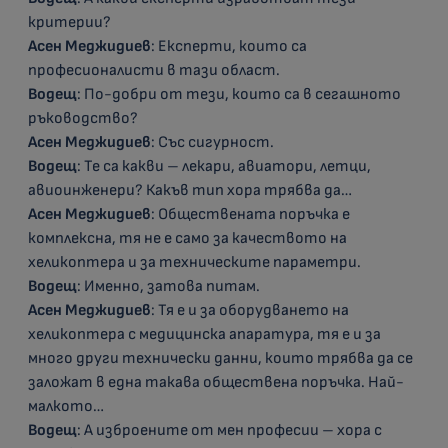
критерии?
Асен Меджидиев
: Експерти, които са
професионалисти в тази област.
Водещ
: По-добри от тези, които са в сегашното
ръководство?
Асен Меджидиев
: Със сигурност.
Водещ
: Те са какви – лекари, авиатори, летци,
авиоинженери? Какъв тип хора трябва да…
Асен Меджидиев
: Обществената поръчка е
комплексна, тя не е само за качеството на
хеликоптера и за техническите параметри.
Водещ
: Именно, затова питам.
Асен Меджидиев
: Тя е и за оборудването на
хеликоптера с медицинска апаратура, тя е и за
много други технически данни, които трябва да се
заложат в една такава обществена поръчка. Най-
малкото…
Водещ
: А изброените от мен професии – хора с