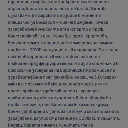
идентични мерки, и то конкретно само спрямо
хората, които пристигат от Китай. Затова
изчакваме. Българската позиция в момента
специално за България – ние не виждаме… Вчера
заседавахме комисията от експерти и проф.
Кантарджиев, и доц. Кунчев, и проф. Христова,
всичките сме на мнение, че в момента ние нямаме
проблем с COVID ситуацията в страната. По-скоро
настъпва грипната вълна, пикът на която
очакваме през февруари месец. Но аз го споменах и в
Брюксел на заседание на Европейската комисия по
здравеопазване през декември месец, че в България,
макар и с по-малко ваксинационно число, имаме
доста прекарали заболяването и изграден
сравнително добър имунитет. В Китай може би
това се получи, тъй като там бяха много дълго
време затворени и затова се получи сега това ново
заразяване, разпространение на COVID ситуацията.
Водещ
: Хората нямат имунитет, те се