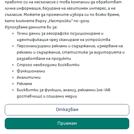
правото си на несъгласие с това компании да обработват
да чакаш за час за комисия.
лична информация, базирана на легитимен интерес, а не
Асен Меджидиев
: Ще ви кажа. Първо – малко са
съгласие. Можете да промените избора си по всяко време,
кадрите, които обслужват ТЕЛК-овете. Много
като кликнете върху „Настройки“ по-долу.
малко са желаещите да работят в ТЕЛК.
Използваме данните ви за:
Водещ
: Защо не искат?
Точни данни за географско позициониране и
идентификация чрез сканиране на устройства
Асен Меджидиев
: Повечето хора са на по-пределна
Персонализирани реклами и съдържание, измерване на
възраст, предпенсионна и следпенсионна възраст.
реклами и съдържание, статистика за аудиторията и
Заплащането на освидетелстване на едно ТЕЛК-
разработване на продукти
ово решение е от порядъка на около 40 лева. Това
Строго необходими бисквитки
също трябва да се промени. Ще дам пример. Има
Функционални
много хора, които и от чужбина идват с ТЕЛК-ови
Аналитични
решения, които тук трябва да бъдат преведени и
Реклама
Бисквитки за функции, анализ, рекламни (не-IAB
обработени. Само ще дам пример. За миналата
доставчици) и социални медии
година 350 000 лева сме дали само за преводи на
документи от чужбина на ТЕЛК-ови решения. После
Отказвам
– при специализираните ТЕЛК-ове е доста по-
тежко, затова се и бавят понякога решенията. Не
Приемам
ги оправдавам, не ме разбирайте криво, но когато
са специализирани и имаме на онколог становище,