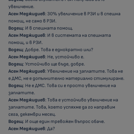
увеличение.
Асен Меджидиев
: 30% увеличение в РЗИ и в спешна
помощ, не само в РЗИ.
Водещ
: И в спешната помощ.
Асен Меджидиев
: И в системата на спешната
помощ, и в РЗИ.
Водещ
: Добре. Това е еднократно или?
Асен Меджидиев
: Не, устойчиво е.
Водещ
: Устойчиво ще бъде, добре.
Асен Меджидиев
: Увеличение на заплатите. Това не
е ДМС, не е допълнително материално стимулиране.
Водещ
: Не е ДМС. Това си е просто увеличение на
заплатите.
Асен Меджидиев
: Това е устойчиво увеличение на
заплатите. Това, което успяхме да го направим
сега, декември месец.
Водещ
: И още един тревожен въпрос обаче.
Асен Меджидиев
: Да?