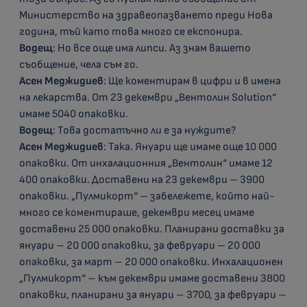
Министерство на здравеопазването преди Нова
година, тъй като това много се експонира.
Водещ
: Но все още има липси. Аз знам вашето
съобщение, чела съм го.
Асен Меджидиев
: Ще коментирам в цифри и в имена
на лекарства. От 23 декември „Вентолин Solution“
имаме 5040 опаковки.
Водещ
: Това достатъчно ли е за нуждите?
Асен Меджидиев
: Така. Януари ще имаме още 10 000
опаковки. От инхалационния „Вентолин“ имаме 12
400 опаковки. Доставени на 23 декември – 3900
опаковки. „Пулмикорт“ – забележете, който най-
много се коментираше, декември месец имаме
доставени 25 000 опаковки. Планирани доставки за
януари – 20 000 опаковки, за февруари – 20 000
опаковки, за март – 20 000 опаковки. Инхалационен
„Пулмикорт“ – към декември имаме доставени 3800
опаковки, планирани за януари – 3700, за февруари –