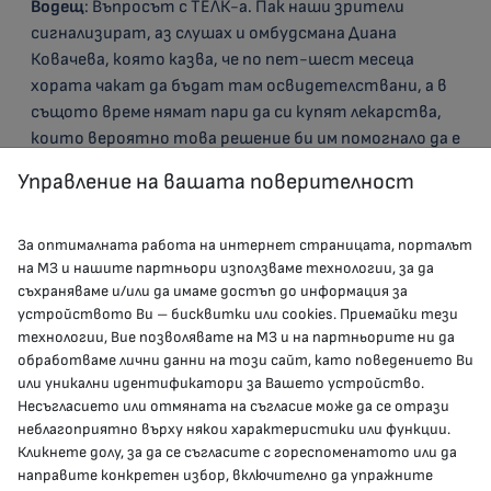
Водещ
: Въпросът с ТЕЛК-а. Пак наши зрители
сигнализират, аз слушах и омбудсмана Диана
Ковачева, която казва, че по пет-шест месеца
хората чакат да бъдат там освидетелствани, а в
същото време нямат пари да си купят лекарства,
които вероятно това решение би им помогнало да е
по-евтино.
Управление на вашата поверителност
Асен Меджидиев
: Признавам, че има проблем
наистина.
Водещ
: Има?
За оптималната работа на интернет страницата, порталът
на МЗ и нашите партньори използваме технологии, за да
Асен Меджидиев
: Признавам, че има проблем, за
съхраняваме и/или да имаме достъп до информация за
което…
устройството Ви – бисквитки или cookies. Приемайки тези
Водещ
: Защо има такъв проблем?
технологии, Вие позволявате на МЗ и на партньорите ни да
Асен Меджидиев
: … съм насрочил среща другата
обработваме лични данни на този сайт, като поведението Ви
седмица с представителите на ТЕЛК-овете в
или уникални идентификатори за Вашето устройство.
България и на ръководителите на лечебни
Несъгласието или отмяната на съгласие може да се отрази
заведения, където се намират тези ТЕЛК-ове.
неблагоприятно върху някои характеристики или функции.
Кликнете долу, за да се съгласите с гореспоменатото или да
Примерно за София са 12 ТЕЛК-а.
направите конкретен избор, включително да упражните
Водещ
: Откъде идва проблемът? Пет-шест месеца