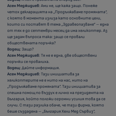
Асен Меджидиев
: Ами не, ще кажа защо. Понеже
четох декларацията на „Продължаваме промяната“,
с която в момента излиза като основните цели,
които си поставят в тема „Здравеопазване“ – една
от тях е до септември месец да има хеликоптер. Аз
ще задам въпроса така: защо се провали
обществената поръчка?
Водещ
: Защо?
Асен Меджидиев
: Тя не е една, две обществени
поръчки се провалиха.
Водещ
: Дайте информация.
Асен Меджидиев
: Тази инициатива за
хеликоптерите не е нито на нас, нито на
„Продължаваме промяната“. Тази инициатива за
спешна помощ по въздух е лично на президента на
България, който положи огромни усилия това да се
случи. С тази разлика обаче, че тази фирма, която
беше създадена – „България Хели Мед Сървиз“,