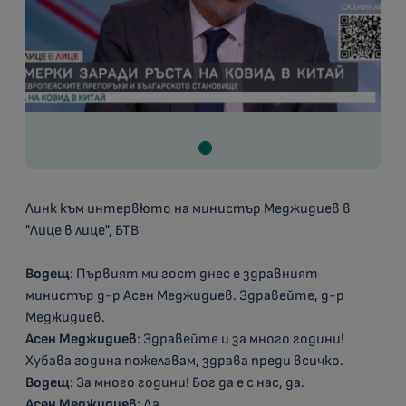
Линк към интервюто на министър Меджидиев в
"Лице в лице", БТВ
Водещ
: Първият ми гост днес е здравният
министър д-р Асен Меджидиев. Здравейте, д-р
Меджидиев.
Асен Меджидиев
: Здравейте и за много години!
Хубава година пожелавам, здрава преди всичко.
Водещ
: За много години! Бог да е с нас, да.
Асен Меджидиев
: Да.