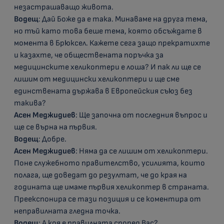
незастрашаващо живота.
Водещ
: Дай Боже да е така. Минаваме на друга тема,
но тъй като това беше тема, която обсъждате в
момента в Брюксел. Кажете сега защо прекратихте
и казахте, че обществената поръчка за
медицинските хеликоптери е лоша? И пак ли ще се
лишим от медицински хеликоптери и ще сме
единствената държава в Европейския съюз без
такива?
Асен Меджидиев
: Ще започна от последния въпрос и
ще се върна на първия.
Водещ
: Добре.
Асен Меджидиев
: Няма да се лишим от хеликоптери.
Поне служебното правителство, усилията, които
полага, ще доведат до резултат, че до края на
годината ще имаме първия хеликоптер в страната.
Преекспонира се тази позиция и се коментира от
неправилната гледна точка.
Водещ
: А коя е правилната според Вас?