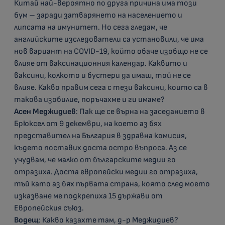
Китай най-вероятно по друга причина има този
бум – заради затварянето на населението и
липсата на имунитет. Но сега гледам, че
английските изследователи са установили, че има
нов вариант на COVID-19, който обаче изобщо не се
влияе от ваксинационния календар. Каквито и
ваксини, колкото и бустери да имаш, той не се
влияе. Какво правим сега с тези ваксини, които са в
такова изобилие, поръчахме и ги имаме?
Асен Меджидиев
: Пак ще се върна на заседанието в
Брюксел от 9 декември, на което аз бях
представител на България в здравна комисия,
където поставих доста остро въпроса. Аз се
учудвам, че малко от българските медии го
отразиха. Доста европейски медии го отразиха,
тъй като аз бях първата страна, която след моето
изказване ме подкрепиха 15 държави от
Европейския съюз.
Водещ
: Какво казахте там, д-р Меджидиев?