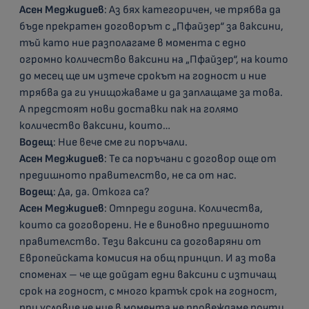
Асен Меджидиев
: Аз бях категоричен, че трябва да
бъде прекратен договорът с „Пфайзер“ за ваксини,
тъй като ние разполагаме в момента с едно
огромно количество ваксини на „Пфайзер“, на които
до месец ще им изтече срокът на годност и ние
трябва да ги унищожаваме и да заплащаме за това.
А предстоят нови доставки пак на голямо
количество ваксини, които…
Водещ
: Ние вече сме ги поръчали.
Асен Меджидиев
: Те са поръчани с договор още от
предишното правителство, не са от нас.
Водещ
: Да, да. Откога са?
Асен Меджидиев
: Отпреди година. Количества,
които са договорени. Не е виновно предишното
правителство. Тези ваксини са договаряни от
Европейската комисия на общ принцип. И аз това
споменах – че ще дойдат едни ваксини с изтичащ
срок на годност, с много кратък срок на годност,
при условие че ние в момента не провеждаме почти