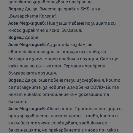
детското здравеопазване прекрасно.
Водещ
: Да, да. Вместо да правим SMS-и за
„Българската Коледа“…
Асен Меджидиев
: Ние защитаваме позицията си
много директно и ясно, България.
Водещ
: Добре.
Асен Меджидиев
: Аз затова казвам, че
европейските медии го отразиха с това, че
България е заела много правилна позиция. Само ще
кажа още нещо – че дори Германия подкрепи
българската позиция.
Водещ
: Да де, още повече тези изследвания, които
са последните, за новите щамове на COVID-19, те
нямат никакво отношение към досегашните
ваксини.
Асен Меджидиев
: Абсолютно. Протичането дори и
при заразяването, настоящото – това, което и
английските учени съобщават, заобикаля се
ваксинацията, но прекарването е много по-леко и