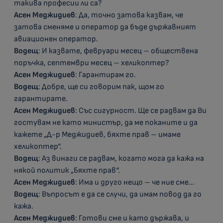
такива професии ли са?
Асен Меджидиев
: Да, точно затова казвам, че
затова сменяме и оператор да бъде държавният
авиационен оператор.
Водещ
: И казвате, февруари месец – обществена
поръчка, септември месец – хеликоптер?
Асен Меджидиев
: Гарантирам го.
Водещ
: Добре, ще си говорим пак, щом го
гарантирате.
Асен Меджидиев
: Със сигурност. Ще се радвам да Ви
гостувам не като министър, да ме поканите и да
кажете „Д-р Меджидиев, бяхте прав – имаме
хеликоптер“.
Водещ
: Аз винаги се радвам, когато мога да кажа на
някой политик „Бяхте прав“.
Асен Меджидиев
: Има и друго нещо – че ние сме…
Водещ
: Въпросът е да се случи, да имам повод да го
кажа.
Асен Меджидиев
: Готови сме и като държава, и