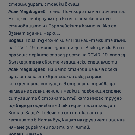
стерилизират, стоейки вкъщи.
Асен Меджидиев
: Точно. По-скоро там е причината.
Но ще се съобразим при всички положения със
становището на Европейската комисия. Ако се
вземат единни мерки…
Водещ
: Това възможно ли е? При най-тежките вълни
на COVID-19 нямаше единни мерки. Всяка държава си
правеше мерките според ръста на COVID-19, според
възгледите на своите медицински специалисти.
Асен Меджидиев
: Нашето становище е, че всяка
една страна от Европейския съюз спрямо
конкретната ситуация в страната трябва да
налага не ограничения, а мерки и превенция спрямо
ситуацията в страната, тъй като много трудно
ще бъде да оценяваме всеки един пристигащ от
Китай. Защо? Повечето от тях кацат на
летището в Истанбул, кацат на други летища, ние
нямаме директни полети от Китай.
Водещ
: Нямаме.