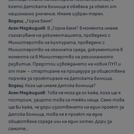
което Детската болница е обявена за обект от
национално значение. Имаме избран терен.
Водещ
: „Горна баня“.
Асен Меджидиев
: В „Горна баня“. В момента имаме
съгласуване на документацията, проведено с
Министерство на културата, проведено с
Министерство на околната среда, документите в
момента са в Министерство на регионалното
развитие. Предстои извеждането на новия ПУП и
от там – стартиране на процедура за обществена
поръчка за проектиране на Детската болница.
Водещ
: Кога ще имаме Детска болница?
Асен Меджидиев
: Това не мога да го кажа, кога ще я
построим, защото това са тежки неща. Само това
ще Ви кажа, че дори изготвянето на един проект за
Детска болница, това не е проект на една
обществена сграда или на един хотел. Дори за
самите…