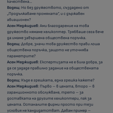
качествена…
Водещ
: Но без дружеството, създадено от
„Продължаваме промяната“, и с държавен
авиационен?
Асен Меджидиев
: Ами благодарение на това
дружество нямаме хеликоптер. Трябваше сега вече
да имаме завършена обществена поръчка.
Водещ
: Добре, значи това дружество прави лоша
обществена поръчка, защото не уточнява
параметрите?
Асен Меджидиев
: Експертизата не е била добра, за
да се зададе правилно задание на обществената
поръчка.
Водещ
: Къде е грешката, една грешка кажете?
Асен Меджидиев
: Първо – в цената, второ – в
гаранционното обслужване, трето – за
доставката на другите хеликоптери, пак за
цената. Останалите фирми просто при тези
условия не кандидатстват. Давам пример –