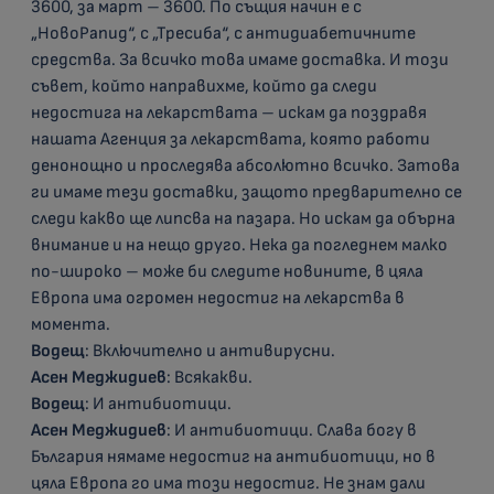
3600, за март – 3600. По същия начин е с
„НовоРапид“, с „Тресиба“, с антидиабетичните
средства. За всичко това имаме доставка. И този
съвет, който направихме, който да следи
недостига на лекарствата – искам да поздравя
нашата Агенция за лекарствата, която работи
денонощно и проследява абсолютно всичко. Затова
ги имаме тези доставки, защото предварително се
следи какво ще липсва на пазара. Но искам да обърна
внимание и на нещо друго. Нека да погледнем малко
по-широко – може би следите новините, в цяла
Европа има огромен недостиг на лекарства в
момента.
Водещ
: Включително и антивирусни.
Асен Меджидиев
: Всякакви.
Водещ
: И антибиотици.
Асен Меджидиев
: И антибиотици. Слава богу в
България нямаме недостиг на антибиотици, но в
цяла Европа го има този недостиг. Не знам дали