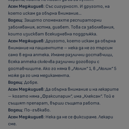
Асен Меджидиев
: Със сигурност. И другото, на
което искам да обърна внимание…
Водещ
: Защото споменахте респираторни
заболявания, астма, диабет. Това са заболявания,
които изискват всекидневна поддръжка.
Асен Меджидиев
: Другото, което искам да обърна
внимание на пациентите – нека да не го търсим
само в една аптека. Имаме различни доставчици,
всяка аптека сключва различни договори с
доставчиците. Ако го няма в „Люлин“ 1, в „Люлин“ 5
може да го има медикамента.
Водещ
: Добре.
Асен Меджидиев
: Да обърна внимание и на лекарите
– когато няма „Фраксипарин“, има „Клексан“. Той е
същият препарат, върши същата работа.
Водещ
: По-гъвкаво.
Асен Меджидиев
: Нека да не се фиксираме. Лекари
сме.