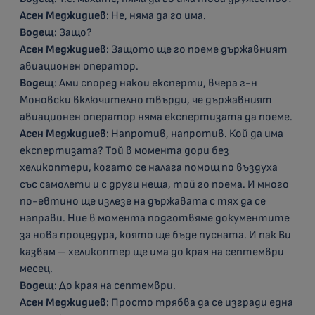
Асен Меджидиев
: Не, няма да го има.
Водещ
: Защо?
Асен Меджидиев
: Защото ще го поеме държавният
авиационен оператор.
Водещ
: Ами според някои експерти, вчера г-н
Моновски включително твърди, че държавният
авиационен оператор няма експертизата да поеме.
Асен Меджидиев
: Напротив, напротив. Кой да има
експертизата? Той в момента дори без
хеликоптери, когато се налага помощ по въздуха
със самолети и с други неща, той го поема. И много
по-евтино ще излезе на държавата с тях да се
направи. Ние в момента подготвяме документите
за нова процедура, която ще бъде пусната. И пак Ви
казвам – хеликоптер ще има до края на септември
месец.
Водещ
: До края на септември.
Асен Меджидиев
: Просто трябва да се изгради една