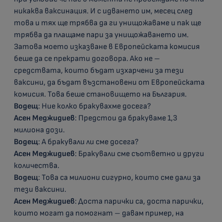
никаква ваксинация. И с идването им, месец след
това и тях ще трябва да ги унищожаваме и пак ще
трябва да плащаме пари за унищожаването им.
Затова моето изказване в Европейската комисия
беше да се прекрати договора. Ако не –
средствата, които бъдат изхарчени за тези
ваксини, да бъдат възстановени от Европейската
комисия. Това беше становището на България.
Водещ
: Ние колко бракувахме досега?
Асен Меджидиев
: Предстои да бракуваме 1,3
милиона дози.
Водещ
: А бракували ли сме досега?
Асен Меджидиев
: Бракували сме съответно и други
количества.
Водещ
: Това са милиони сигурно, които сме дали за
тези ваксини.
Асен Меджидиев
: Доста парички са, доста парички,
които могат да помогнат – давам пример, на