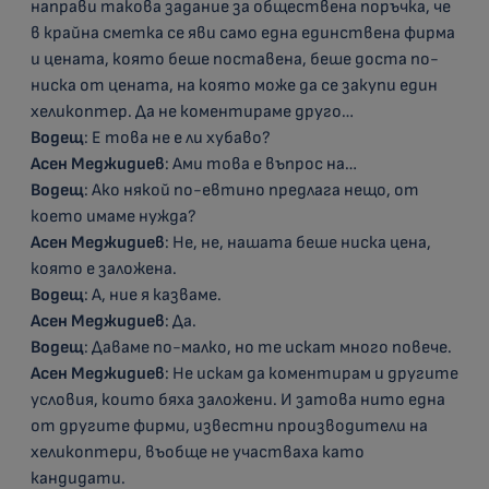
направи такова задание за обществена поръчка, че
в крайна сметка се яви само една единствена фирма
и цената, която беше поставена, беше доста по-
ниска от цената, на която може да се закупи един
хеликоптер. Да не коментираме друго…
Водещ
: Е това не е ли хубаво?
Асен Меджидиев
: Ами това е въпрос на…
Водещ
: Ако някой по-евтино предлага нещо, от
което имаме нужда?
Асен Меджидиев
: Не, не, нашата беше ниска цена,
която е заложена.
Водещ
: А, ние я казваме.
Асен Меджидиев
: Да.
Водещ
: Даваме по-малко, но те искат много повече.
Асен Меджидиев
: Не искам да коментирам и другите
условия, които бяха заложени. И затова нито една
от другите фирми, известни производители на
хеликоптери, въобще не участваха като
кандидати.