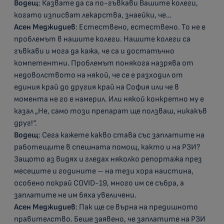
Водещ
: Казвате да са по-гъвкави Вашите колеги,
когато изписват лекарства, знаейки, че…
Асен Меджидиев
: Естествено, естествено. То не е
проблемът в нашите колеги. Нашите колеги са
гъвкави и мога да кажа, че са и достатъчно
компетентни. Проблемът понякога назрява от
недоволството на някой, че се е разходил от
единия край до другия край на София или че в
момента не го е намерил. Или някой конкретно му е
казал „Не, само този препарат ще ползваш, никакъв
друг!“.
Водещ
: Сега кажете какво става със заплатите на
работещите в спешната помощ, както и на РЗИ?
Защото аз видях и гледах няколко репортажа през
месеците и годините – на тези хора наистина,
особено покрай COVID-19, много им се събра, а
заплатите не им бяха увеличени.
Асен Меджидиев
: Пак ще се върна на предишното
правителство. Беше заявено, че заплатите на РЗИ