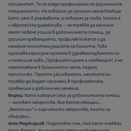
процентът. То се гледа профилирано по различните
специалности. Не говорим за излишни легла въобще
като цяло в държавата, а говорим за това, което е
и европейска директива – че трябва да насочим
малко повече усилия в доболничната помощ, да
засилим превенцията, профилактиката и да
намалим хоспитализацията на болните. Това
означава сериозна промяна в здравеопазването ни
и помощ на ниво „Профилактиране и превенция“, а не
престояване в болничното легло, казано
простичко. Просто засилването, насоките ни
трябва да бъдат насочени в профилактика,
превенция и доболнично лечение.
Водещ
: Като говорим сега за доболничната помощ
– липсват лекарства. Вие бяхте обещали…
„Вентолин“ и още няколко лекарства, които са
свързани…
Асен Меджидиев
: Подготвен съм, тъй като очаквах
този въпрос. Аз го пуснах като съобщение от