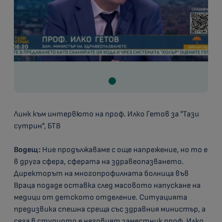
Линк към интервюто на проф. Илко Гетов за "Тази
сутрин", БТВ
Водещ:
Ние продължаваме с още напрежение, но то е
в друга сфера, сферата на здравеопазването.
Директорът на многопрофилната болница във
Враца подаде оставка след масовото напускане на
медици от детското отделение. Ситуацията
предизвика спешна среща със здравния министър, а
сега в студиото е неговият заместник проф. Илко