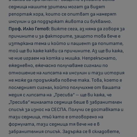
седмица нашите зрители могат да видят
репортаж хора, които се опитват да намерят
инсулин и да поддържат живота си буквално.
Проф. Илко Гетов:
Вижте сега, аз няма да говоря за
причините и за факторите, защото това вече е
изтъркана тема и който и пациент да попитате,
той ще ви каже какви са причините. Аз ще ви кажа,
че ние играем на котка и мишка. Непрекъснато,
ежедневно, ежечасно получаваме сигнали по
отношение на липсата на инсулин и тази история
не може да продължава повече така. Това, което е
последният сигнал, който получихме от вашата
медия с липсата на „Тресиба“ – ще ви кажа, че
„Тресиба“ миналата седмица беше в забранителен
списък за износ на СЕСПА. Получи се доставката и
тази седмица, тъй като е отговорено на
формулата, тази седмица тя вече не е в
забранителния списък. Задържа се в складовете,