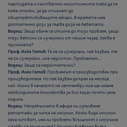
партидата и съответно логистичните така да се
каже стъпки, за да стигнат до
общопрактикуващите лекари. В мрежата има
достатъчно дози за първа доза на бебетата.
Водещ:
Защо обаче се стигна до този проблем, защо
тези ваксини са изчезнали от нашия пазар, каква е
причината?
Проф. Илко Гетов:
Те не са изчезнали, пак казвам, те
не са изчезнали, има недостиг. Проблемът…
Водещ:
Защо са недостатъчни?
Проф. Илко Гетов:
Проблемът е производствен при
производителя. Но пак казвам да края на месеца,
най-късно в началото на септември ние ще имаме
необходимите количества за бих казал почти цяла
година.
Водещ:
Непрекъснато в ефира ни излъчваме
репортажи за липса на инсулин. Колко вида инсулин
сега липсват, има ли проблеми всъщност с инсулина
и какви са причините? Защото буквално всяка