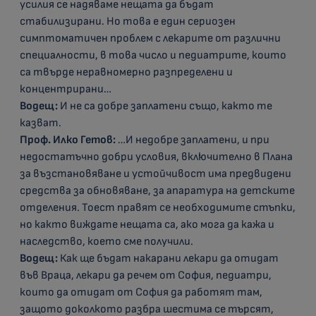
усилия се надяваме нещата да бъдат
стабилизирани. Но това е един сериозен
симптоматичен проблем с лекарите от различни
специалности, в това число и педиатрите, които
са твърде неравномерно разпределени и
концентрирани…
Водещ:
И не са добре заплатени също, както те
казват.
Проф. Илко Гетов:
…И недобре заплатени, и при
недостатъчно добри условия, включително в Плана
за възстановяване и устойчивост има предвидени
средства за обновяване, за апаратура на детските
отделения. Тоест правят се необходимите стъпки,
но както виждате нещата са, ако мога да кажа и
наследство, което сме получили.
Водещ:
Как ще бъдат накарани лекари да отидат
във Враца, лекари да речем от София, педиатри,
които да отидат от София да работят там,
защото доколкото разбра шестима се търсят,