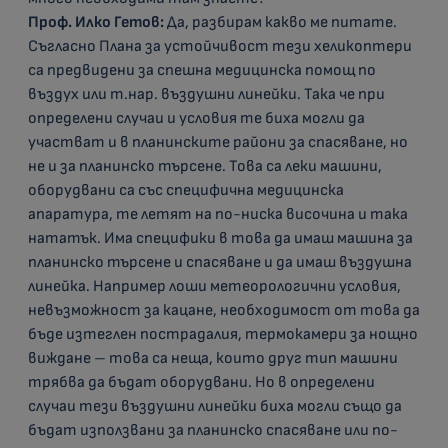
Проф. Илко Гетов:
Да, разбирам какво ме питате.
Съгласно Плана за устойчивост тези хеликоптери
са предвидени за спешна медицинска помощ по
въздух или т.нар. въздушни линейки. Така че при
определени случаи и условия те биха могли да
участват и в планинските райони за спасяване, но
не и за планинско търсене. Това са леки машини,
оборудвани са със специфична медицинска
апаратура, те летят на по-ниска височина и така
нататък. Има специфики в това да имаш машина за
планинско търсене и спасяване и да имаш въздушна
линейка. Например лоши метеорологични условия,
невъзможност за кацане, необходимост от това да
бъде изтеглен пострадалия, термокамери за нощно
виждане – това са неща, които друг тип машини
трябва да бъдат оборудвани. Но в определени
случаи тези въздушни линейки биха могли също да
бъдат използвани за планинско спасяване или по-