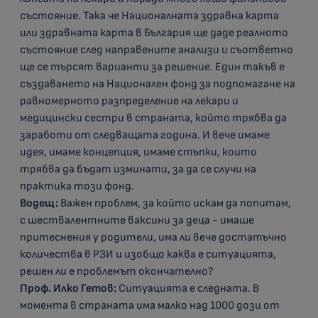
състояние. Така че Националната здравна карта
или здравната карта в България ще даде реалното
състояние след направените анализи и съответно
ще се търсят варианти за решение. Един такъв е
създаването на Национален фонд за подпомагане на
равномерното разпределение на лекари и
медицински сестри в страната, който трябва да
заработи от следващата година. И вече имаме
идея, имаме концепция, имаме стъпки, които
трябва да бъдат изминати, за да се случи на
практика този фонд.
Водещ:
Важен проблем, за който искам да попитам,
с шествалентните ваксини за деца - имаше
притеснения у родители, има ли вече достатъчно
количества в РЗИ и изобщо каква е ситуацията,
решен ли е проблемът окончателно?
Проф. Илко Гетов:
Ситуацията е следната. В
момента в страната има малко над 1000 дози от