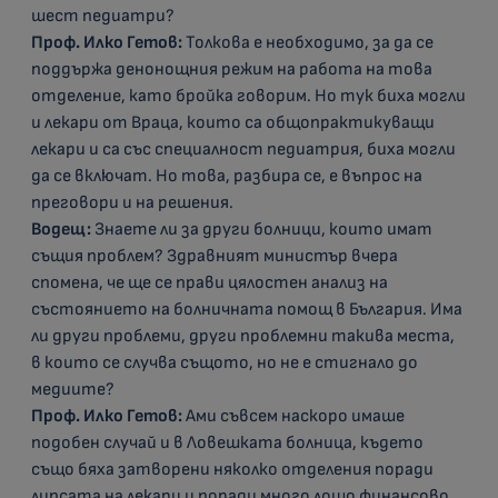
шест педиатри?
Проф. Илко Гетов:
Толкова е необходимо, за да се
поддържа денонощния режим на работа на това
отделение, като бройка говорим. Но тук биха могли
и лекари от Враца, които са общопрактикуващи
лекари и са със специалност педиатрия, биха могли
да се включат. Но това, разбира се, е въпрос на
преговори и на решения.
Водещ:
Знаете ли за други болници, които имат
същия проблем? Здравният министър вчера
спомена, че ще се прави цялостен анализ на
състоянието на болничната помощ в България. Има
ли други проблеми, други проблемни такива места,
в които се случва същото, но не е стигнало до
медиите?
Проф. Илко Гетов:
Ами съвсем наскоро имаше
подобен случай и в Ловешката болница, където
също бяха затворени няколко отделения поради
липсата на лекари и поради много лошо финансово