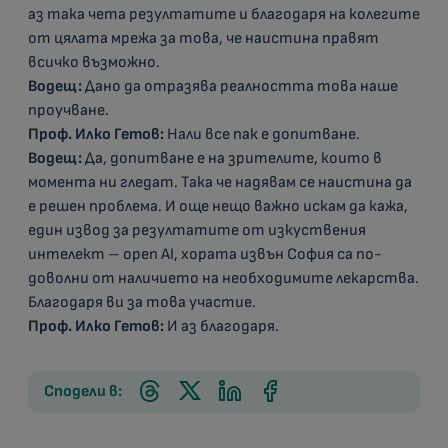
аз така чета резултатите и благодаря на колегите
от цялата мрежа за това, че наистина правят
всичко възможно.
Водещ:
Дано да отразява реалността това наше
проучване.
Проф. Илко Гетов:
Нали все пак е допитване.
Водещ:
Да, допитване е на зрителите, които в
момента ни гледат. Така че надявам се наистина да
е решен проблема. И още нещо важно искам да кажа,
един извод за резултатите от изкуствения
интелект – open AI, хората извън София са по-
доволни от наличието на необходимите лекарства.
Благодаря ви за това участие.
Проф. Илко Гетов:
И аз благодаря.
Сподели в: