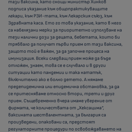
тази ваксина, като снощи министър Хинков
подписа указание към общопрактикуващите
лекари, към РЗИ-тата, към Лекарския съюз, към
Здравната каса. Ето го това указание, като в него
са набелязани мерки за приоритетно използване на
тези налични дози за децата, бебетата, които би
трябвало да получат първи прием от тази ваксина,
защото той е важен, за да започне процеса на
имунизация. Всеки следващ прием може да бъде
отложен, знаем, това се е случвало и в други
ситуации като пандемии и така нататък,
включително ако е болно детето. А нямаме
предепидемична или епидемична обстановка, за да
се притесняваме относно втори, трети и друг
прием. Същевременно вчера имаме уверение от
фирмата, че количествата от „Хексацима“,
ваксината шествалентната, за България са
произведени, опаковани са, предстоят
регулаторните процедури по освобождаването на