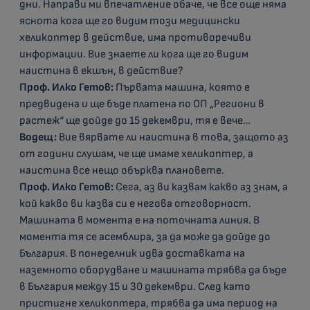
дни. Направи ми впечатление обаче, че все още няма
яснота кога ще го видим този медицински
хеликоптер в действие, има противоречиви
информации. Вие знаете ли кога ще го видим
наистина в екшън, в действие?
Проф. Илко Гетов:
Първата машина, която е
предвидена и ще бъде платена по ОП „Региони в
растеж“ ще дойде до 15 декември, тя е вече…
Водещ:
Вие вярвате ли наистина в това, защото аз
от години слушам, че ще имаме хеликоптер, а
наистина все нещо обърква плановете.
Проф. Илко Гетов:
Сега, аз ви казвам какво аз знам, а
кой какво ви казва си е негова отговорност.
Машината в момента е на поточната линия. В
момента тя се асемблира, за да може да дойде до
България. В понеделник идва доставката на
наземното оборудване и машината трябва да бъде
в България между 15 и 30 декември. След като
пристигне хеликоптера, трябва да има период на