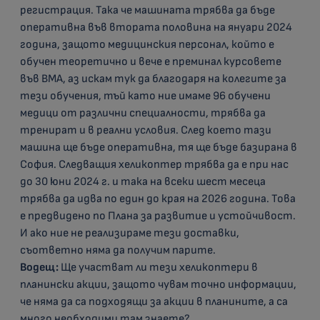
регистрация. Така че машината трябва да бъде
оперативна във втората половина на януари 2024
година, защото медицинския персонал, който е
обучен теоретично и вече е преминал курсовете
във ВМА, аз искам тук да благодаря на колегите за
тези обучения, тъй като ние имаме 96 обучени
медици от различни специалности, трябва да
тренират и в реални условия. След което тази
машина ще бъде оперативна, тя ще бъде базирана в
София. Следващия хеликоптер трябва да е при нас
до 30 юни 2024 г. и така на всеки шест месеца
трябва да идва по един до края на 2026 година. Това
е предвидено по Плана за развитие и устойчивост.
И ако ние не реализираме тези доставки,
съответно няма да получим парите.
Водещ:
Ще участват ли тези хеликоптери в
планински акции, защото чувам точно информации,
че няма да са подходящи за акции в планините, а са
много необходими там знаете?