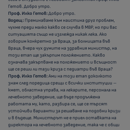
Гетов. Добро утро.
Проф. Илко Гетов:
Добро утро.
Водещ:
Преминаваме към наистина друг проблем,
чухме преди малко какво се случва в МВР, но при вас
ситуацията също не изглежда никак лека. Ако
говорим конкретно за Враца, за болницата във
Враца, вчера чух думите на здравния министър, на
този етап ще закърпим положението. Какво
означава закърпване на положението и всъщност
ще се реши ли тази криза с педиатри във Враца?
Проф. Илко Гетов:
Ами на този етап доколкото
знам след поредица срещи с всички институции –
кмет, областна управа, на лекарите, персонала на
лечебното заведение, ще бъде продължена
работата му, като, разбира се, ще се търсят
устойчиви варианти за решаване на подобни кризи
и в бъдеще. Министърът не е приел оставката на
директора на лечебното заведение, така че с общи