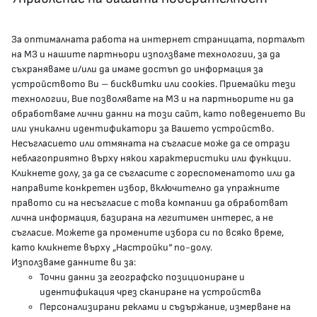
За оптималната работа на интернет страницата, порталът
КОНТАКТИ
на МЗ и нашите партньори използваме технологии, за да
съхраняваме и/или да имаме достъп до информация за
устройството Ви – бисквитки или cookies. Приемайки тези
гр.София, 1000, пл. „Света Неделя“ №5
технологии, Вие позволявате на МЗ и на партньорите ни да
обработваме лични данни на този сайт, като поведението Ви
delovodstvo@mh.government.bg
или уникални идентификатори за Вашето устройство.
Несъгласието или отмяната на съгласие може да се отрази
presscenter@mh.government.bg
неблагоприятно върху някои характеристики или функции.
Кликнете долу, за да се съгласите с гореспоменатото или да
направите конкретен избор, включително да упражните
МЗ В СОЦИАЛНИТЕ МРЕЖИ
правото си на несъгласие с това компании да обработват
лична информация, базирана на легитимен интерес, а не
Facebook страница
съгласие. Можете да промените избора си по всяко време,
като кликнете върху „Настройки“ по-долу.
Instragram профил
Използваме данните ви за:
Точни данни за географско позициониране и
YouTube канал
идентификация чрез сканиране на устройства
Персонализирани реклами и съдържание, измерване на
Threads профил