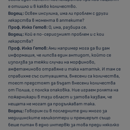
е отишло и в какво количество.
Водещ:
Освен инсулина, има ли проблем с други
лекарства в момента в аптеките?
Проф. Илко Гетов:
О, има, разбира се.
Водещ:
Кой е по-сериозният проблем и с кои
лекарства?
Проф. Илко Гетов:
Ами например мога да ви дам
информация, че липсва един антидот, който се
използва за тежки случаи на морфиново,
амфетаминово отравяне и така нататък. И там се
справихме със ситуацията, внесени са количества,
тоест предстоят да бъдат внесени количества
от Полша, с полска опаковка. Ние играем ролята на
пожарникари в тази област и затова казвам, че
нещата не могат да продължават така.
Водещ:
Говорим си в последните дни много за
медицинските хеликоптери и премиерът също
беше питан в едно интервю за това преди няколко