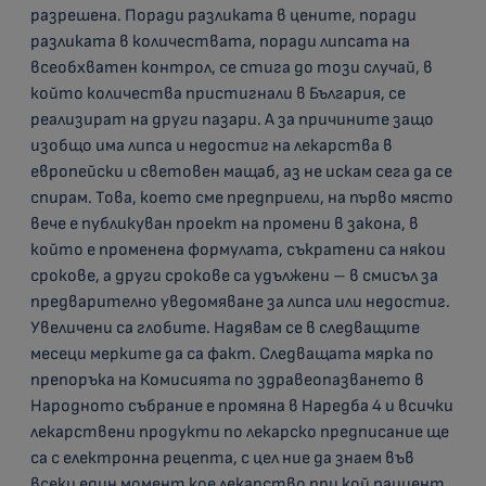
разрешена. Поради разликата в цените, поради
разликата в количествата, поради липсата на
всеобхватен контрол, се стига до този случай, в
който количества пристигнали в България, се
реализират на други пазари. А за причините защо
изобщо има липса и недостиг на лекарства в
европейски и световен мащаб, аз не искам сега да се
спирам. Това, което сме предприели, на първо място
вече е публикуван проект на промени в закона, в
който е променена формулата, съкратени са някои
срокове, а други срокове са удължени – в смисъл за
предварително уведомяване за липса или недостиг.
Увеличени са глобите. Надявам се в следващите
месеци мерките да са факт. Следващата мярка по
препоръка на Комисията по здравеопазването в
Народното събрание е промяна в Наредба 4 и всички
лекарствени продукти по лекарско предписание ще
са с електронна рецепта, с цел ние да знаем във
всеки един момент кое лекарство при кой пациент