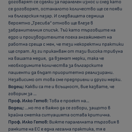
договарят се сделки за паралелен износ и след като
се договорят, останалото количество ще се появи
на българския пазар. И следващата седмица
вероятно „Тресиба“ отново ще влезе в
забранителния списък. Тъй като търговците на
едро и производителите поеха ангажимент на
работна среща с мен, че тези некоректни практики
ще спрат. Аз ги приканвам от тази висока трибуна
на вашата медия, да вземат мерки, така че
необходимите количества за българските
пациенти да бъдат приоритетно реализирани.
Независимо от това сме предприели и други мерки.
Водещ:
Какви са те и всъщност, вие казвате, че
говорим за …
Проф. Илко Гетов:
Това е проект на…
Водещ:
…но то е важно да се говори, защото в
крайна сметка ситуацията остава критична.
Проф. Илко Гетов:
Вижте паралелната търговия в
рамките на ЕС е една легална практика, тя е