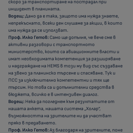
скоро за транспортиране на пострадал при
инцидент в планината.
Водещ:
Дано да е така, защото има нужда знаете,
непрекъснато, всеки ден слушаме за акции, в които
има нужда да се използват.
Проф. Илко Гетов:
Само ще допълня, че вече сме в
активни разговори с транспортното
министерство, които са авиационните власти и
имат необходимата компетенция за разширяване
и надграждане на HEMS в този му вид със създаване
на звено за планинско търсене и спасяване. Тук и
ПСС за изключително компетентни и тях ще
търсим. Но това са и допълнителни средства в
бюджета, всичко е в интензивен диалог.
Водещ:
Нека да погледнем към резултатите от
нашата анкета, нашата система „Холар“,
възможността на зрителите ни да участват
пряко в предаването.
Проф. Илко Гетов:
Аз благодаря на зрителите, поне