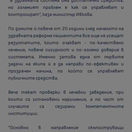
“В здравната система има достатъчно средства,
но големият проблем е как се управляват и
контролират”, каза министър Ивкова.
По думите ѝ повече от 20 години след началото на
здравната реформа пациентите все още не усещат
резултатите, които очакват - по-качествено
лечение, повече сигурност и по-голямо доверие в
системата. Именно затова една от първите
задачи на екипа ѝ е да направи по-ефективен и
прозрачен начина, по който се управляват
публичните средства.
Вече текат проверки в лечебни заведения, при
които са установени нарушения, а по част от
случаите са сезирани компетентните
институции.
“Основно в направление скъпоструващи