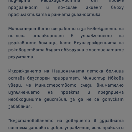
подчерта необходимостта от повече
прозрачност и по-силен акцент върху
профилактиката и ранната диагностика.
Министерството ще работи и за въвеждането на
по-ясна отговорност в управлението на
държавните болници, като възнагражденията на
ръководствата бъдат обвързани с постигнатите
резултати.
Изграждането на Националната детска болница
остава безспорен приоритет. Министър Ивкова
увери, че Министерството следи внимателно
изпълнението на проекта и предприема
необходимите действия, за да не се допускат
забавяния.
“Възстановяването на доверието в здравната
система започва с добро управление, ясни правила и