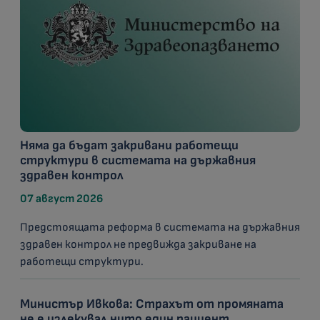
Няма да бъдат закривани работещи
структури в системата на държавния
здравен контрол
07 август 2026
Предстоящата реформа в системата на държавния
здравен контрол не предвижда закриване на
работещи структури.
Министър Ивкова: Страхът от промяната
не е излекувал нито един пациент