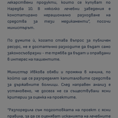
лекарствени продукти, които се купуват по
Наредба 10. В няколко лечебни заведения е
констатирано нерационално разходване на
средства за тези медикаменти”, посочи
министърът.
По думите ѝ, когато става въпрос за публичен
ресурс, не е достатъчно разходите да бъдат само
законосъобразни - те трябва да бъдат и оправдани
в интерес на пациентите.
Министър Ивкова обяви и промяна в начина, по
който ще се разпределят капиталовите средства
за държавните болници. След направен анализ е
установено, че досега не са съществували ясни
критерии за оценка на проектите.
“Разпоредила съм подготовката на проект с ясни
правила, за да се оценяват исканията на лечебните