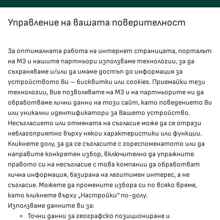
Управление на вашата поверителност
За оптималната работа на интернет страницата, порталът
КОНТАКТИ
на МЗ и нашите партньори използваме технологии, за да
съхраняваме и/или да имаме достъп до информация за
устройството Ви – бисквитки или cookies. Приемайки тези
гр.София, 1000, пл. „Света Неделя“ №5
технологии, Вие позволявате на МЗ и на партньорите ни да
обработваме лични данни на този сайт, като поведението Ви
delovodstvo@mh.government.bg
или уникални идентификатори за Вашето устройство.
Несъгласието или отмяната на съгласие може да се отрази
presscenter@mh.government.bg
неблагоприятно върху някои характеристики или функции.
Кликнете долу, за да се съгласите с гореспоменатото или да
направите конкретен избор, включително да упражните
МЗ В СОЦИАЛНИТЕ МРЕЖИ
правото си на несъгласие с това компании да обработват
лична информация, базирана на легитимен интерес, а не
Facebook страница
съгласие. Можете да промените избора си по всяко време,
като кликнете върху „Настройки“ по-долу.
Instragram профил
Използваме данните ви за:
Точни данни за географско позициониране и