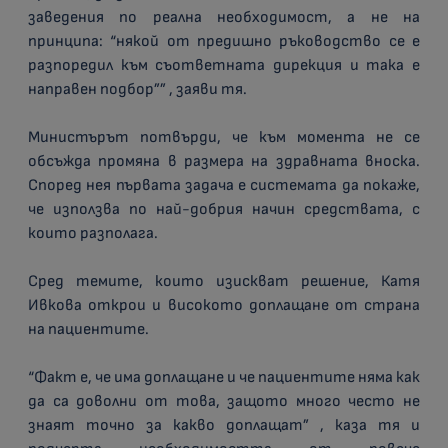
заведения по реална необходимост, а не на
принципа: “някой от предишно ръководство се е
разпоредил към съответната дирекция и така е
направен подбор”” , заяви тя.
Министърът потвърди, че към момента не се
обсъжда промяна в размера на здравната вноска.
Според нея първата задача е системата да покаже,
че използва по най-добрия начин средствата, с
които разполага.
Сред темите, които изискват решение, Катя
Ивкова открои и високото доплащане от страна
на пациентите.
“Факт е, че има доплащане и че пациентите няма как
да са доволни от това, защото много често не
знаят точно за какво доплащат” , каза тя и