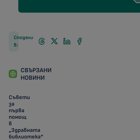
Сподели
в:
СВЪРЗАНИ
НОВИНИ
Съвети
за
първа
помощ
в
„Здравната
библиотека“