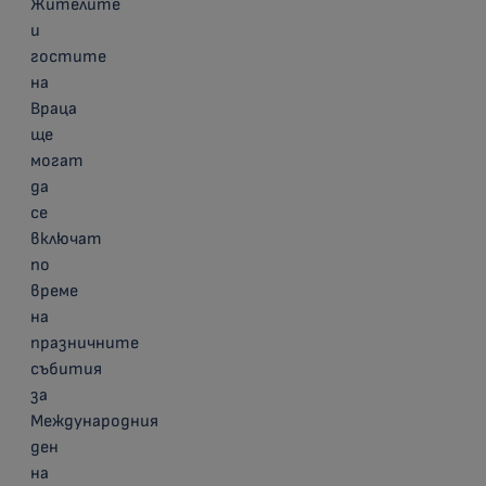
Жителите
и
гостите
на
Враца
ще
могат
да
се
включат
по
време
на
празничните
събития
за
Международния
ден
на