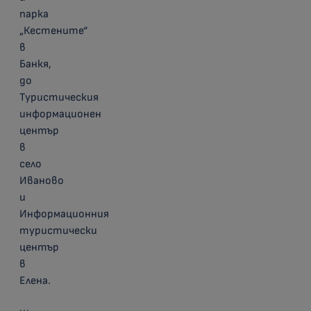
парка
„Кестените“
в
Банкя,
до
Туристическия
информационен
център
в
село
Иваново
и
Информационния
туристически
център
в
Елена.