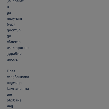
„еЗдраве“
и
да
получат
бърз
достъп
до
своето
електронно
здравно
досие.
През
следващата
седмица
кампанията
ще
обхване
над