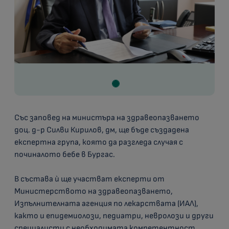
Със заповед на министъра на здравеопазването
доц. д-р Силви Кирилов, дм, ще бъде създадена
експертна група, която да разгледа случая с
починалото бебе в Бургас.
В състава ѝ ще участват експерти от
Министерството на здравеопазването,
Изпълнителната агенция по лекарствата (ИАЛ),
както и епидемиолози, педиатри, невролози и други
специалисти с необходимата компетентност.