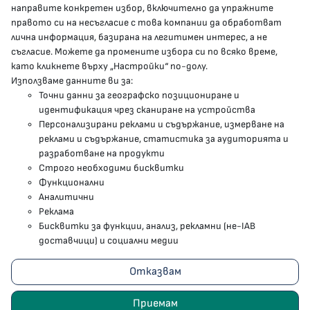
направите конкретен избор, включително да упражните
МЗ В СОЦИАЛНИТЕ МРЕЖИ
правото си на несъгласие с това компании да обработват
лична информация, базирана на легитимен интерес, а не
Facebook страница
съгласие. Можете да промените избора си по всяко време,
като кликнете върху „Настройки“ по-долу.
Instragram профил
Използваме данните ви за:
Точни данни за географско позициониране и
YouTube канал
идентификация чрез сканиране на устройства
Персонализирани реклами и съдържание, измерване на
Threads профил
реклами и съдържание, статистика за аудиторията и
разработване на продукти
Строго необходими бисквитки
Карта на сайта
Функционални
Аналитични
Бисквитки
Реклама
Бисквитки за функции, анализ, рекламни (не-IAB
Условия за използване
доставчици) и социални медии
Поверителност
Отказвам
2023 - 2026 © Министерство на здравеопазването
Приемам