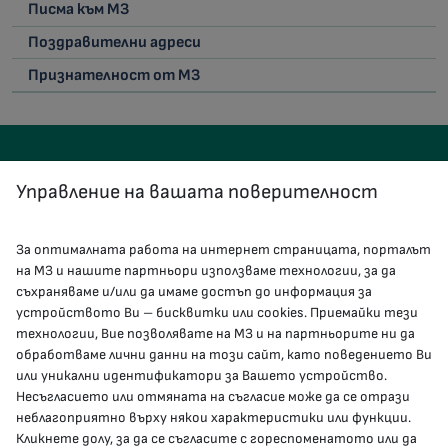
Писма към МЗ
Поздравителни адреси
Признателност от МЗ
Управление на вашата поверителност
За оптималната работа на интернет страницата, порталът
КОНТАКТИ
на МЗ и нашите партньори използваме технологии, за да
съхраняваме и/или да имаме достъп до информация за
устройството Ви – бисквитки или cookies. Приемайки тези
гр.София, 1000, пл. „Света Неделя“ №5
технологии, Вие позволявате на МЗ и на партньорите ни да
обработваме лични данни на този сайт, като поведението Ви
delovodstvo@mh.government.bg
или уникални идентификатори за Вашето устройство.
Несъгласието или отмяната на съгласие може да се отрази
presscenter@mh.government.bg
неблагоприятно върху някои характеристики или функции.
Кликнете долу, за да се съгласите с гореспоменатото или да