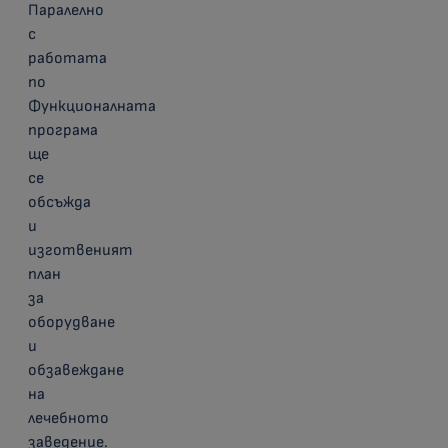
Паралелно
с
работата
по
Функционалната
програма
ще
се
обсъжда
и
изготвеният
план
за
оборудване
и
обзавеждане
на
лечебното
заведение.