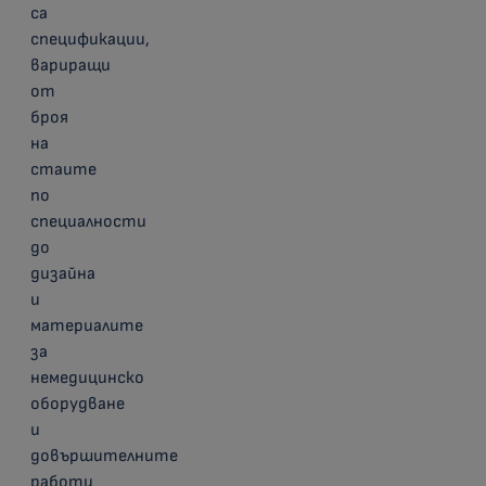
са
спецификации,
вариращи
от
броя
на
стаите
по
специалности
до
дизайна
и
материалите
за
немедицинско
оборудване
и
довършителните
работи