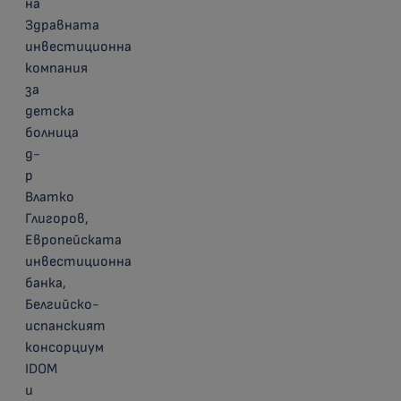
на
Здравната
инвестиционна
компания
за
детска
болница
д-
р
Влатко
Глигоров,
Европейската
инвестиционна
банка,
Белгийско-
испанският
консорциум
IDOM
и