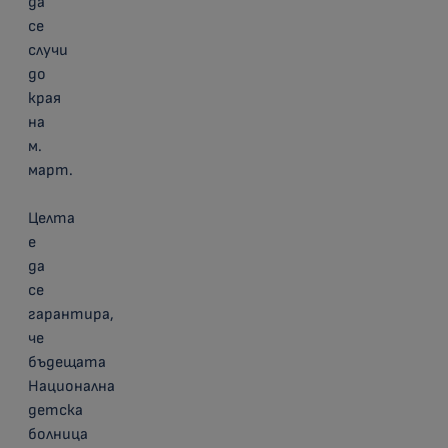
да
се
случи
до
края
на
м.
март.
Целта
е
да
се
гарантира,
че
бъдещата
Национална
детска
болница