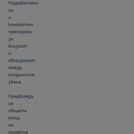
Разработени
са
и
конкретни
препоръки
за
близост
и
свързаност
между
отделните
звена.
Предвижда
се
общата
площ
на
проекта