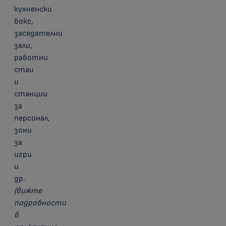
кухненски
бокс,
заседателни
зали,
работни
стаи
и
станции
за
персонал,
зони
за
игри
и
др.
(вижте
подробности
в