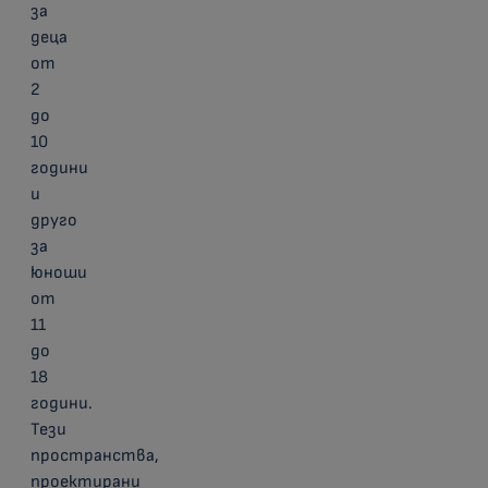
за
деца
от
2
до
10
години
и
друго
за
юноши
от
11
до
18
години.
Тези
пространства,
проектирани