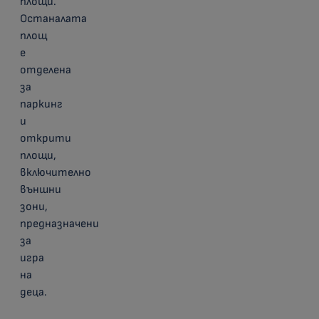
площи.
Останалата
площ
е
отделена
за
паркинг
и
открити
площи,
включително
външни
зони,
предназначени
за
игра
на
деца.