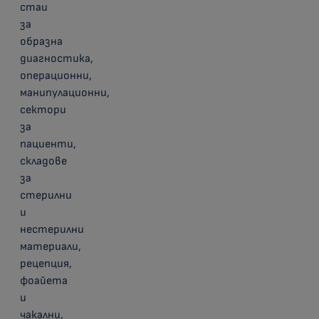
стаи
за
образна
диагностика,
операционни,
манипулационни,
сектори
за
пациенти,
складове
за
стерилни
и
нестерилни
материали,
рецепция,
фоайета
и
чакални,