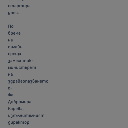
стартира
днес.
По
време
на
онлайн
среща
заместник-
министърът
на
здравеопазването
г-
жа
Добромира
Карева,
изпълнителният
директор