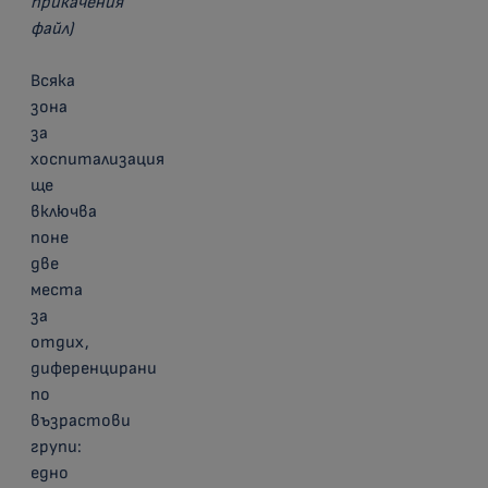
прикачения
файл
)
Всяка
зона
за
хоспитализация
ще
включва
поне
две
места
за
отдих,
диференцирани
по
възрастови
групи:
едно