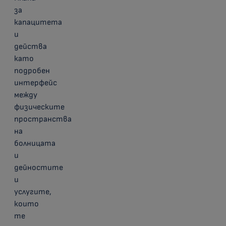
за
капацитета
и
действа
като
подробен
интерфейс
между
физическите
пространства
на
болницата
и
дейностите
и
услугите,
които
те