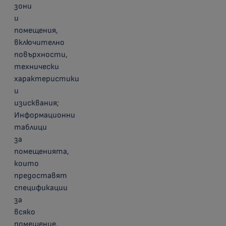
зони
и
помещения,
включително
повърхности,
технически
характеристики
и
изисквания;
Информационни
таблици
за
помещенията,
които
предоставят
спецификации
за
всяко
помещение,