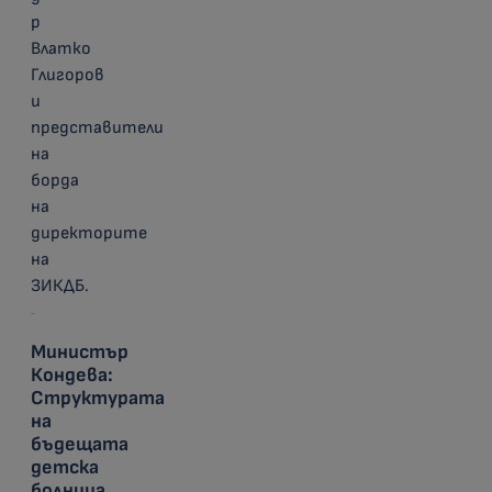
р
Влатко
Глигоров
и
представители
на
борда
на
директорите
на
ЗИКДБ.
Министър
Кондева:
Структурата
на
бъдещата
детска
болница