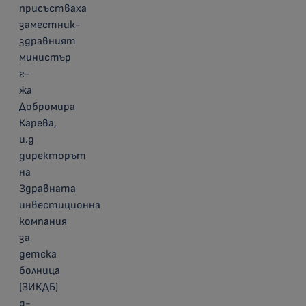
присъстваха
заместник-
здравният
министър
г-
жа
Добромира
Карева,
и.д
директорът
на
Здравната
инвестиционна
компания
за
детска
болница
(ЗИКДБ)
д-