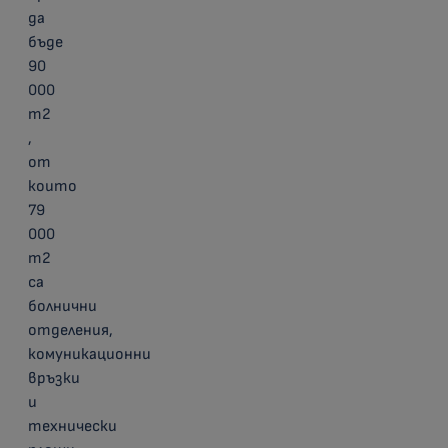
да
бъде
90
000
m2
,
от
които
79
000
m2
са
болнични
отделения,
комуникационни
връзки
и
технически