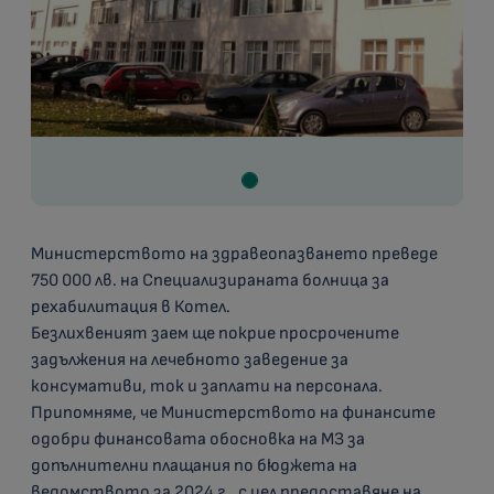
Министерството на здравеопазването преведе
750 000 лв. на Специализираната болница за
рехабилитация в Котел.
Безлихвеният заем ще покрие просрочените
задължения на лечебното заведение за
консумативи, ток и заплати на персонала.
Припомняме, че Министерството на финансите
одобри финансовата обосновка на МЗ за
допълнителни плащания по бюджета на
ведомството за 2024 г., с цел предоставяне на