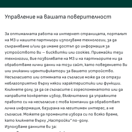
Управление на вашата поверителност
За оптималната работа на интернет страницата, порталът
КОНТАКТИ
на МЗ и нашите партньори използваме технологии, за да
съхраняваме и/или да имаме достъп до информация за
устройството Ви – бисквитки или cookies. Приемайки тези
гр.София, 1000, пл. „Света Неделя“ №5
технологии, Вие позволявате на МЗ и на партньорите ни да
обработваме лични данни на този сайт, като поведението Ви
delovodstvo@mh.government.bg
или уникални идентификатори за Вашето устройство.
Несъгласието или отмяната на съгласие може да се отрази
presscenter@mh.government.bg
неблагоприятно върху някои характеристики или функции.
Кликнете долу, за да се съгласите с гореспоменатото или да
направите конкретен избор, включително да упражните
МЗ В СОЦИАЛНИТЕ МРЕЖИ
правото си на несъгласие с това компании да обработват
лична информация, базирана на легитимен интерес, а не
Facebook страница
съгласие. Можете да промените избора си по всяко време,
като кликнете върху „Настройки“ по-долу.
Instragram профил
Използваме данните ви за: