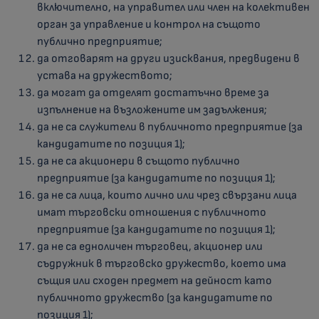
включително, на управител или член на колективен
орган за управление и контрол на същото
публично предприятие;
да отговарят на други изисквания, предвидени в
устава на дружеството;
да могат да отделят достатъчно време за
изпълнение на възложените им задължения;
да не са служители в публичното предприятие (за
кандидатите по позиция 1);
да не са акционери в същото публично
предприятие (за кандидатите по позиция 1);
да не са лица, които лично или чрез свързани лица
имат търговски отношения с публичното
предприятие (за кандидатите по позиция 1);
да не са едноличен търговец, акционер или
съдружник в търговско дружество, което има
същия или сходен предмет на дейност като
публичното дружество (за кандидатите по
позиция 1);