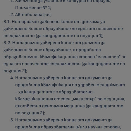
Заявление за участие в конкурса по образец
Приложение № 1;
Автобиография;
3.1. Нотариално заверено копие от диплома за
завършено висше образование по една от посочените
специалности (за кандидатите по позиции 1);
3.2. Нотариално заверено копие от диплома за
завършено висше образование, с придобита
образователно-квалификационна степен "магистър" по
една от посочените специалности (за кандидатите по
позиция 2);
Нотариално заверено копие от документ за
придобита квалификация по здравен мениджмънт
- за кандидатите с образователно-
квалификационна степен „магистър” по медицина,
съответно дентална медицина (за кандидатите
по позиция 2);
Нотариално заверено копие от документ за
придобита образователна и/или научна степен,