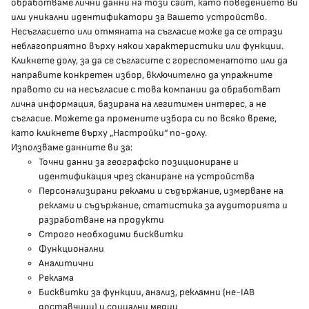
обработваме лични данни на този сайт, като поведението Ви
delovodstvo@mh.government.bg
или уникални идентификатори за Вашето устройство.
Несъгласието или отмяната на съгласие може да се отрази
presscenter@mh.government.bg
неблагоприятно върху някои характеристики или функции.
Кликнете долу, за да се съгласите с гореспоменатото или да
направите конкретен избор, включително да упражните
МЗ В СОЦИАЛНИТЕ МРЕЖИ
правото си на несъгласие с това компании да обработват
лична информация, базирана на легитимен интерес, а не
Facebook страница
съгласие. Можете да промените избора си по всяко време,
като кликнете върху „Настройки“ по-долу.
Instragram профил
Използваме данните ви за:
Точни данни за географско позициониране и
YouTube канал
идентификация чрез сканиране на устройства
Персонализирани реклами и съдържание, измерване на
Threads профил
реклами и съдържание, статистика за аудиторията и
разработване на продукти
Строго необходими бисквитки
Карта на сайта
Функционални
Аналитични
Бисквитки
Реклама
Бисквитки за функции, анализ, рекламни (не-IAB
Условия за използване
доставчици) и социални медии