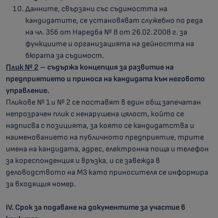
Данните, свързани със съдимостта на
кандидатите, се установяват служебно по реда
на чл. 35б от Наредба № 8 от 26.02.2008 г. за
функциите и организацията на дейността на
бюрата за съдимост.
Плик № 2
– съдържа
концепция за развитие на
предприятието и приноса на кандидата към неговото
управление.
Пликове № 1 и № 2 се поставят в един общ запечатан
непрозрачен плик с ненарушена цялост, който се
надписва с позицията, за която се кандидатства и
наименованието на публичното предприятие, трите
имена на кандидата, адрес, електронна поща и телефон
за кореспонденция и връзка, и се завежда в
деловодството на МЗ като приносителя се информира
за входящия номер.
IV. Срок за подаване на документите за участие в