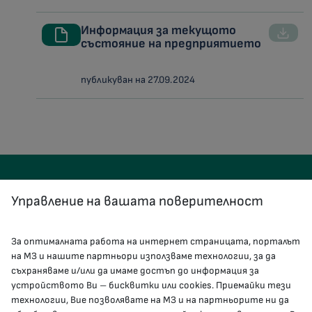
Информация за текущото
състояние на предприятието
публикуван на 27.09.2024
Управление на вашата поверителност
За оптималната работа на интернет страницата, порталът
КОНТАКТИ
на МЗ и нашите партньори използваме технологии, за да
съхраняваме и/или да имаме достъп до информация за
устройството Ви – бисквитки или cookies. Приемайки тези
гр.София, 1000, пл. „Света Неделя“ №5
технологии, Вие позволявате на МЗ и на партньорите ни да