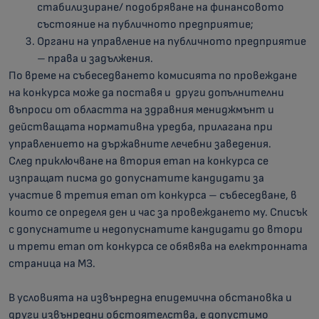
стабилизиране/ подобряване на финансовото
състояние на публичното предприятие;
Органи на управление на публичното предприятие
– права и задължения.
По време на събеседването комисията по провеждане
на конкурса може да поставя и други допълнителни
въпроси от областта на здравния мениджмънт и
действащата нормативна уредба, прилагана при
управлението на държавните лечебни заведения.
След приключване на втория етап на конкурса се
изпращат писма до допуснатите кандидати за
участие в третия етап от конкурса – събеседване, в
които се определя ден и час за провеждането му. Списък
с допуснатите и недопуснатите кандидати до втори
и трети етап от конкурса се обявява на електронната
страница на МЗ.
В условията на извънредна епидемична обстановка и
други извънредни обстоятелства, е допустимо