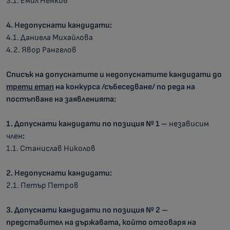
3.1. Емил Ненков
4. Недопуснати кандидати:
4.1. Даниела Михайлова
4.2. Явор Рангелов
Списък на допуснатите и недопуснатите кандидати до
трети етап
на конкурса /събеседване/ по реда на
постъпване на заявленията:
1. Допуснати кандидати по позиция № 1 –
независим
член
:
1.1. Станислав Николов
2. Недопуснати кандидати:
2.1. Петър Петров
3
. Допуснати кандидати по позиция №
2
–
представител на държавата, който отговаря на