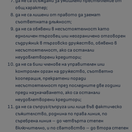
да не са осъждани за умишлено престъпление от
общ характер;
да не са лишени от правото да заемат
съответната длъжност;
да не са обявени в несъстоятелност като
едноличен търговец или неограничено отговорен
съдружник в търговско дружество, обявено в
несъстоятелност, ако са останали
неудовлетворени кредитори;
да не са били членове на управителен или
контролен орган на дружество, съответно
кооперация, прекратени поради
несъстоятелност през последните две години
преди назначаването, ако са останали
неудовлетворени кредитори;
да не са съпруг/съпруга или лице във фактическо
съжителство, роднина по права линия, по
съребрена линия – до четвърта степен
включително, и по сватовство – до втора степен