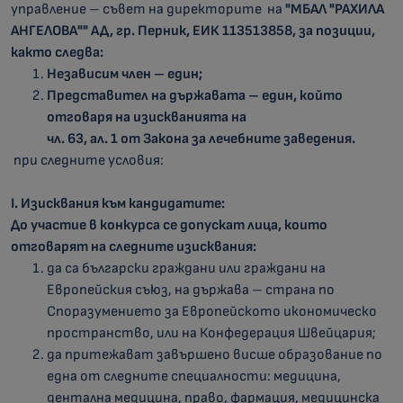
управление – съвет на директорите на
"МБАЛ "РАХИЛА
АНГЕЛОВА"" АД, гр. Перник,
ЕИК 113513858, за позиции,
както следва:
Независим член – един;
Представител на държавата – един, който
отговаря на изискванията на
чл. 63, ал. 1 от Закона за лечебните заведения.
при следните условия:
I
.
Изисквания
към кандидатите
:
До участие в конкурса се допускат лица, които
отговарят на следните изисквания:
да са български граждани или граждани на
Европейския съюз, на държава – страна по
Споразумението за Европейското икономическо
пространство
, или на Конфедерация Швейцария;
да притежават завършено висше образование по
една от следните специалности: медицина,
дентална медицина, право, фармация, медицинска