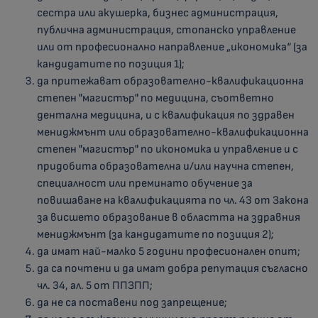
сестра или акушерка, бизнес администрация,
публична администрация, стопанско управление
или от професионално направление „икономика“ (за
кандидатите по позиция 1);
да притежават образователно-квалификационна
степен "магистър" по медицина, съответно
дентална медицина, и с квалификация по здравен
мениджмънт или образователно-квалификационна
степен "магистър" по икономика и управление и с
придобита образователна и/или научна степен,
специалност или преминато обучение за
повишаване на квалификацията по
чл. 43 от Закона
за висшето образование
в областта на здравния
мениджмънт (за кандидатите по позиция 2);
да имат най-малко 5 години професионален опит;
да са почтени и да имат добра репутация съгласно
чл. 34, ал. 5 от ППЗПП;
да не са поставени под запрещение;