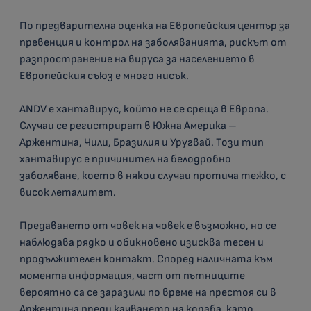
По предварителна оценка на Европейския център за
превенция и контрол на заболяванията, рискът от
разпространение на вируса за населението в
Европейския съюз е много нисък.
ANDV е хантавирус, който не се среща в Европа.
Случаи се регистрират в Южна Америка –
Аржентина, Чили, Бразилия и Уругвай. Този тип
хантавирус е причинител на белодробно
заболяване, което в някои случаи протича тежко, с
висок леталитет.
Предаването от човек на човек е възможно, но се
наблюдава рядко и обикновено изисква тесен и
продължителен контакт. Според наличната към
момента информация, част от пътниците
вероятно са се заразили по време на престоя си в
Аржентина преди качването на кораба, като