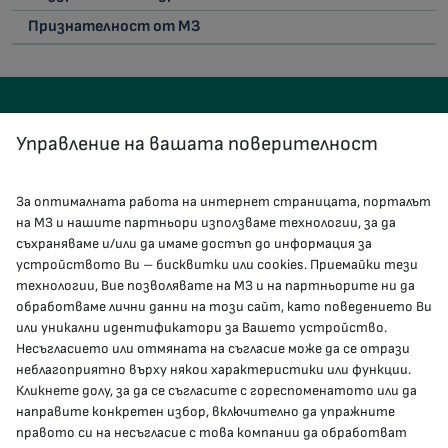
Признателност от МЗ
Управление на вашата поверителност
За оптималната работа на интернет страницата, порталът
КОНТАКТИ
на МЗ и нашите партньори използваме технологии, за да
съхраняваме и/или да имаме достъп до информация за
устройството Ви – бисквитки или cookies. Приемайки тези
гр.София, 1000, пл. „Света Неделя“ №5
технологии, Вие позволявате на МЗ и на партньорите ни да
обработваме лични данни на този сайт, като поведението Ви
delovodstvo@mh.government.bg
или уникални идентификатори за Вашето устройство.
Несъгласието или отмяната на съгласие може да се отрази
presscenter@mh.government.bg
неблагоприятно върху някои характеристики или функции.
Кликнете долу, за да се съгласите с гореспоменатото или да
направите конкретен избор, включително да упражните
МЗ В СОЦИАЛНИТЕ МРЕЖИ
правото си на несъгласие с това компании да обработват