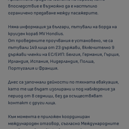
впоследствие е възможно да е настъпило
ограничено предаване между пасажерите.
Няма информация за българи, пътували на борда на
круизен кораб MV Hondius.
От проведените проучвания е установено, че са
пътували 149 лица от 23 държави, включително 9
държави членки на ЕС/ЕИП: Белгия, Германия, Гърция,
Ирландия, Испания, Нидерландия, Полша,
Португалия и Франция.
Днес са започнали дейности по тяхната евакуация,
като те ще бъдат изолирани и под наблюдение за
период от 8 седмици, без да осъществяват
контакт с други лица.
Към момента е приложен координиран
международен отговор, съгласно Международните