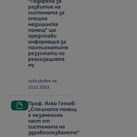
"Подкрепа за
развитие на
системата за
спешна
медицинска
помощ" ще
представи
информация за
постигнатите
резултати по
реализацията
му
публикуван на
20.12.2023
Проф. Илко Гетов:
„Спешната помощ
е незаменима
част от
системата на
здравеопазването“