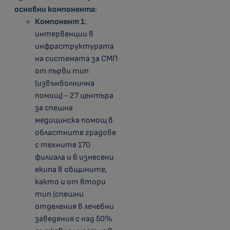
основни компонента
:
Компонент 1
:
интервенции в
инфраструктурата
на системата за СМП
от първи тип
(извънболнична
помощ) - 27 центъра
за спешна
медицинска помощ в
областните градове
с техните 170
филиала и 6 изнесени
екипа в общините,
както и от втори
тип (спешни
отделения в лечебни
заведения с над 50%