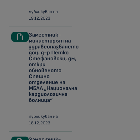
публикуван на
19.12.2023
Заместник-
министърът на
здравеопазването
доц. д-р Петко
Стефановски, дм,
откри
обновеното
Спешно
отделение на
МБАЛ „Национална
кардиологична
болница“
публикуван на
18.12.2023
Заместник-