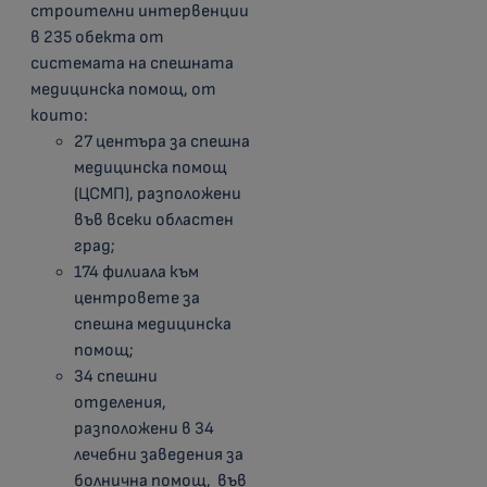
строителни интервенции
в 235 обекта от
системата на спешната
медицинска помощ, от
които:
27 центъра за спешна
медицинска помощ
(ЦСМП), разположени
във всеки областен
град;
174 филиала към
центровете за
спешна медицинска
помощ;
34 спешни
отделения,
разположени в 34
лечебни заведения за
болнична помощ, във