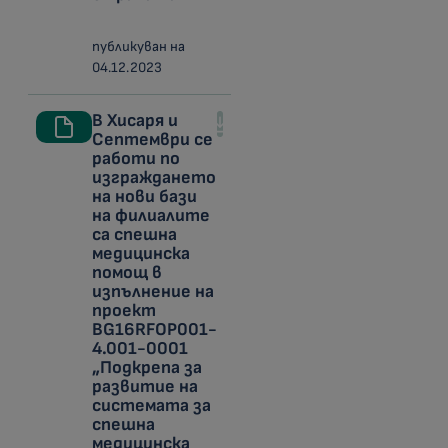
публикуван на
04.12.2023
В Хисаря и
Септември се
работи по
изграждането
на нови бази
на филиалите
са спешна
медицинска
помощ в
изпълнение на
проект
BG16RFOP001-
4.001-0001
„Подкрепа за
развитие на
системата за
спешна
медицинска