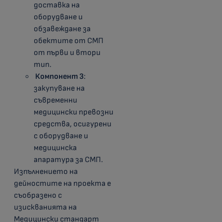
доставка на
оборудване и
обзавеждане за
обектите от СМП
от първи и втори
тип.
Компонент 3
:
закупуване на
съвременни
медицински превозни
средства, осигурени
с оборудване и
медицинска
апаратура за СМП.
Изпълнението на
дейностите на проекта е
съобразено с
изискванията на
Медицински стандарт