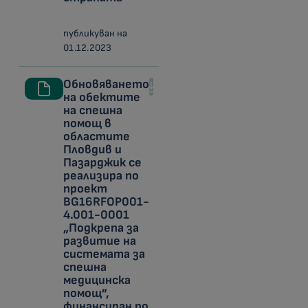
публикуван на
01.12.2023
Обновяването
на обектите
на спешна
помощ в
областите
Пловдив и
Пазарджик се
реализира по
проект
BG16RFOP001-
4.001-0001
„Подкрепа за
развитие на
системата за
спешна
медицинска
помощ”,
финансиран по