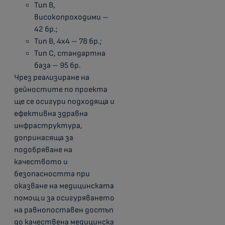
Тип B,
високопроходими –
42 бр.;
Тип B, 4х4 – 78 бр.;
Тип С, стандартна
база – 95 бр.
Чрез реализиране на
дейностите по проекта
ще се осигури подходяща и
ефективна здравна
инфраструктура,
допринасяща за
подобряване на
качеството и
безопасността при
оказване на медицинската
помощ и за осигуряването
на равнопоставен достъп
до качествена медицинска