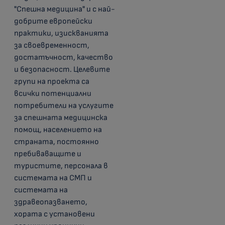
"Спешна медицина" и с най-
добрите европейски
практики, изискванията
за своевременност,
достатъчност, качество
и безопасност. Целевите
групи на проекта са
всички потенциални
потребители на услугите
за спешната медицинска
помощ, населението на
страната, постоянно
пребиваващите и
туристите, персонала в
системата на СМП и
системата на
здравеопазването,
хората с установени