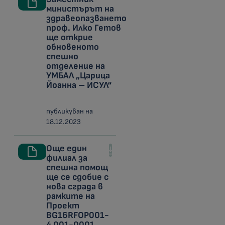
министърът на
здравеопазването
проф. Илко Гетов
ще открие
обновеното
спешно
отделение на
УМБАЛ „Царица
Йоанна – ИСУЛ“
публикуван на
18.12.2023
Още един
филиал за
спешна помощ
ще се сдобие с
нова сграда в
рамките на
Проект
BG16RFOP001-
4.001-0001