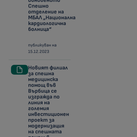
обновеното
Спешно
отделение на
МБАЛ „Национална
кардиологична
болница“
публикуван на
15.12.2023
Новият филиал
за спешна
медицинска
помощ във
Върбица се
изгражда по
линия на
големия
инвестиционен
проект за
модернизация
на спешната