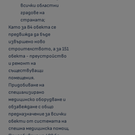
всички областни
градове на
страната;
Като за 84 обекта се
предвижда да бъде
извършено ново
строителството, а за 151
обекта - преустройство
и ремонт на
съществуващи
помещения.
Придобиване на
специализирано
медицинско оборудване и
обзавеждане с общо
предназначение за всички
обекти от системата на
спешна медицинска помощ.