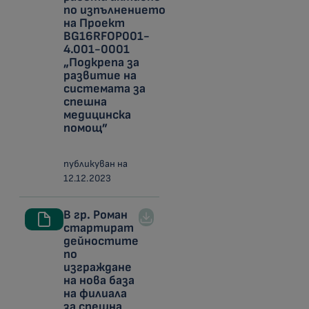
по изпълнението
на Проект
BG16RFOP001-
4.001-0001
„Подкрепа за
развитие на
системата за
спешна
медицинска
помощ”
публикуван на
12.12.2023
В гр. Роман
стартират
дейностите
по
изграждане
на нова база
на филиала
за спешна