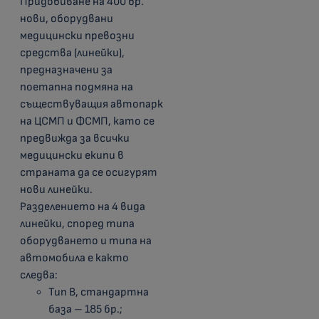
Придобиване на 400 бр.
нови, оборудвани
медицински превозни
средства (линейки),
предназначени за
поетапна подмяна на
съществуващия автопарк
на ЦСМП и ФСМП, като се
предвижда за всички
медицински екипи в
страната да се осигурят
нови линейки.
Разделението на 4 вида
линейки, според типа
оборудването и типа на
автомобила е както
следва:
Тип B, стандартна
база – 185 бр.;