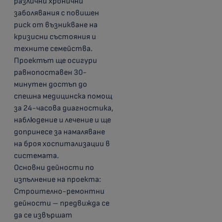
различни хронични
заболявания с повишен
риск от възникване на
кризисни състояния и
техните семейства.
Проектът ще осигури
равнопоставен 30-
минутен достъп до
спешна медицинска помощ
за 24-часова диагностика,
наблюдение и лечение и ще
допринесе за намаляване
на броя хоспитализации в
системата.
Основни дейности по
изпълнение на проекта:
Строително-ремонтни
дейности – предвижда се
да се извършат