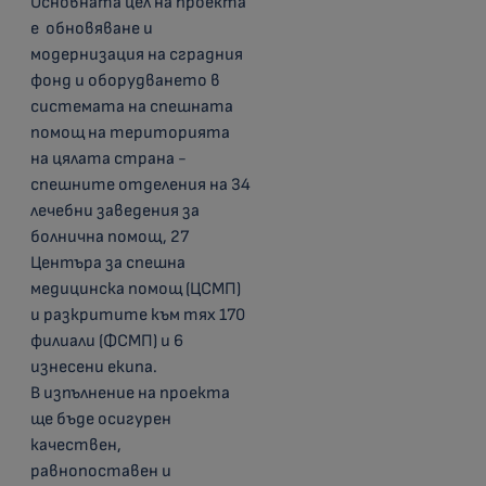
Основната цел на проекта
е обновяване и
модернизация на сградния
фонд и оборудването в
системата на спешната
помощ на територията
на цялата страна -
спешните отделения на 34
лечебни заведения за
болнична помощ, 27
Центъра за спешна
медицинска помощ (ЦСМП)
и разкритите към тях 170
филиали (ФСМП) и 6
изнесени екипа.
В изпълнение на проекта
ще бъде осигурен
качествен,
равнопоставен и