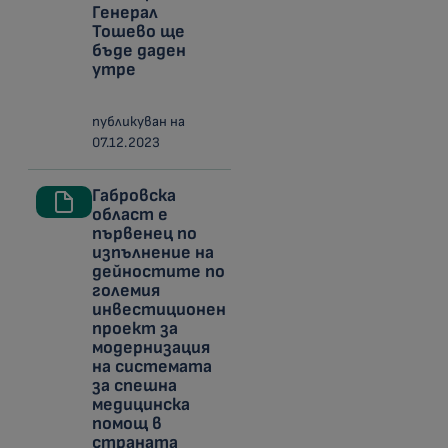
Генерал
Тошево ще
бъде даден
утре
публикуван на
07.12.2023
Габровска
област е
първенец по
изпълнение на
дейностите по
големия
инвестиционен
проект за
модернизация
на системата
за спешна
медицинска
помощ в
страната