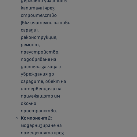
държавно участие в
капитала) чрез
строителство
(включително на нови
сгради),
реконструкция,
ремонт,
преустройство,
подобряване на
достъпа за лица с
увреждания до
сградите, обект на
интервенция и на
прилежащото им
околно
пространство.
Компонент 2
:
модернизиране на
помещенията чрез